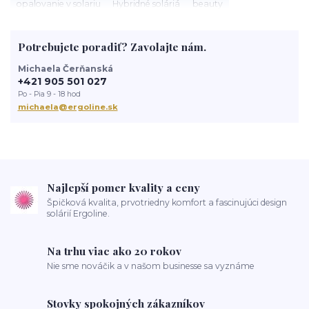
opalovanie v solariu
Hybridné soláriá
beauty
slnečné žiarenie
Soláriá
Kozmetika do solária
správne opalovanie
anti aging
sun
tanning
UV trubice
Potrebujete poradiť? Zavolajte nám.
novinky
devoted creations
servis solaria
rýchle opálenie
Michaela Čerňanská
+421 905 501 027
Po - Pia 9 - 18 hod
michaela@ergoline.sk
Najlepší pomer kvality a ceny
Špičková kvalita, prvotriedny komfort a fascinujúci design
solárií Ergoline.
Na trhu viac ako 20 rokov
Nie sme nováčik a v našom businesse sa vyznáme
Stovky spokojných zákazníkov