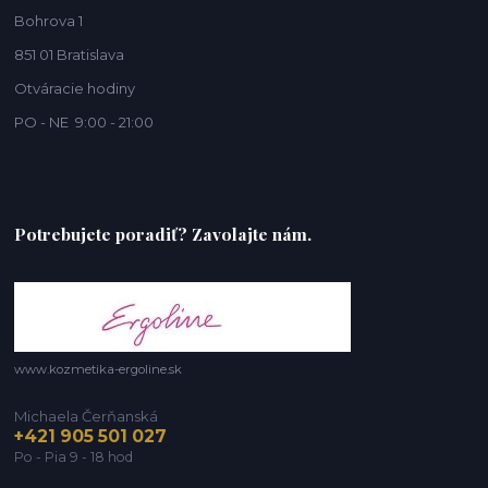
Bohrova 1
851 01 Bratislava
Otváracie hodiny
PO - NE 9:00 - 21:00
Potrebujete poradiť? Zavolajte nám.
www.kozmetika-ergoline.sk
Michaela Čerňanská
+421 905 501 027
Po - Pia 9 - 18 hod