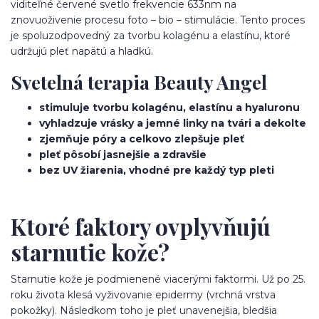
viditeľné červené svetlo frekvencie 633nm na
znovuoživenie procesu foto – bio – stimulácie. Tento proces
je spoluzodpovedný za tvorbu kolagénu a elastínu, ktoré
udržujú pleť napätú a hladkú.
Svetelná terapia Beauty Angel
stimuluje tvorbu kolagénu, elastínu a hyaluronu
vyhladzuje vrásky a jemné linky na tvári a dekolte
zjemňuje póry a celkovo zlepšuje pleť
pleť pôsobí jasnejšie a zdravšie
bez UV žiarenia, vhodné pre každý typ pleti
Ktoré faktory ovplyvňujú
starnutie kože?
Starnutie kože je podmienené viacerými faktormi. Už po 25.
roku života klesá vyživovanie epidermy (vrchná vrstva
pokožky). Následkom toho je pleť unavenejšia, bledšia