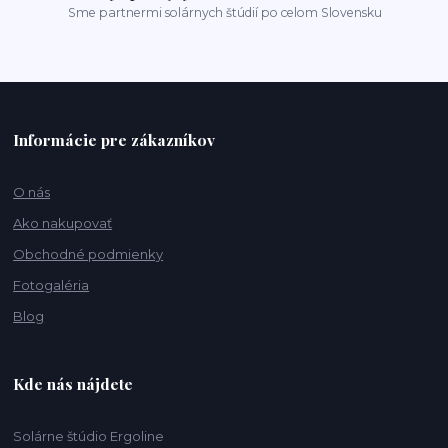
Sme partnermi solárnych štúdií po celom Slovensku
Informácie pre zákazníkov
O nás
Ako nakupovať
Obchodné podmienky
Fotogaléria
Blog
Kde nás nájdete
Solárne štúdio Ergoline