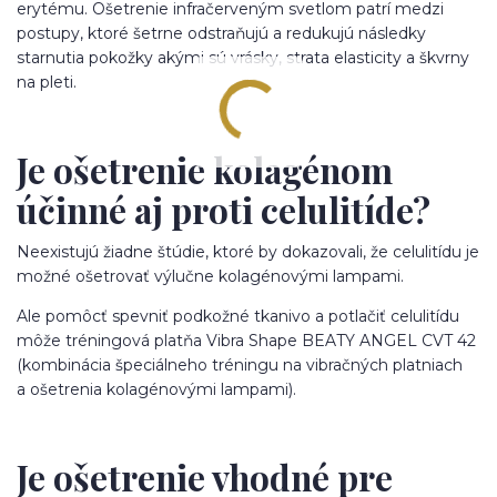
erytému. Ošetrenie infračerveným svetlom patrí medzi
postupy, ktoré šetrne odstraňujú a redukujú následky
starnutia pokožky akými sú vrásky, strata elasticity a škvrny
na pleti.
Je ošetrenie kolagénom
účinné aj proti celulitíde?
Neexistujú žiadne štúdie, ktoré by dokazovali, že celulitídu je
možné ošetrovať výlučne kolagénovými lampami.
Ale pomôcť spevniť podkožné tkanivo a potlačiť celulitídu
môže tréningová platňa Vibra Shape BEATY ANGEL CVT 42
(kombinácia špeciálneho tréningu na vibračných platniach
a ošetrenia kolagénovými lampami).
Je ošetrenie vhodné pre