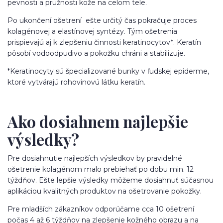
pevnosti a pružnosti kože na celom tele.
Po ukončení ošetrení ešte určitý čas pokračuje proces
kolagénovej a elastínovej syntézy. Tým ošetrenia
prispievajú aj k zlepšeniu činnosti keratinocytov*. Keratín
pôsobí vodoodpudivo a pokožku chráni a stabilizuje.
*Keratinocyty sú špecializované bunky v ľudskej epiderme,
ktoré vytvárajú rohovinovú látku keratín.
Ako dosiahnem najlepšie
výsledky?
Pre dosiahnutie najlepších výsledkov by pravidelné
ošetrenie kolagénom malo prebiehať po dobu min. 12
týždňov. Ešte lepšie výsledky môžeme dosiahnuť súčasnou
aplikáciou kvalitných produktov na ošetrovanie pokožky.
Pre mladších zákazníkov odporúčame cca 10 ošetrení
počas 4 až 6 týždňov na zlepšenie kožného obrazu a na