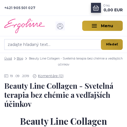
0
ks
+421 905 501 027
0,00 EUR
Menu
Hľadať
Úvod
Blog
Beauty Line Collagen - Svetelná terapia bez chémie a vedľajších
účinkov
Komentáre (0)
19
09
2019
Beauty Line Collagen - Svetelná
terapia bez chémie a vedľajších
účinkov
Beauty Line Collagen