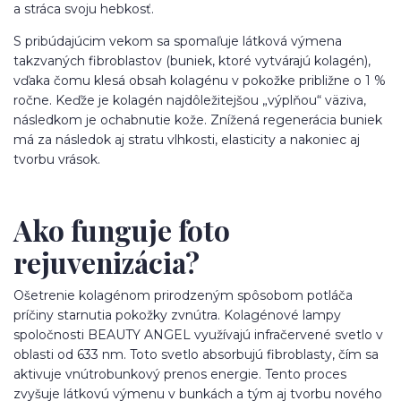
a stráca svoju hebkosť.
S pribúdajúcim vekom sa spomaľuje látková výmena
takzvaných fibroblastov (buniek, ktoré vytvárajú kolagén),
vďaka čomu klesá obsah kolagénu v pokožke približne o 1 %
ročne. Keďže je kolagén najdôležitejšou „výplňou“ väziva,
následkom je ochabnutie kože. Znížená regenerácia buniek
má za následok aj stratu vlhkosti, elasticity a nakoniec aj
tvorbu vrások.
Ako funguje foto
rejuvenizácia?
Ošetrenie kolagénom prirodzeným spôsobom potláča
príčiny starnutia pokožky zvnútra. Kolagénové lampy
spoločnosti BEAUTY ANGEL využívajú infračervené svetlo v
oblasti od 633 nm. Toto svetlo absorbujú fibroblasty, čím sa
aktivuje vnútrobunkový prenos energie. Tento proces
zvyšuje látkovú výmenu v bunkách a tým aj tvorbu nového