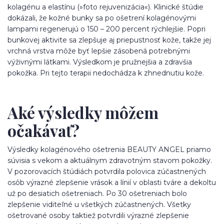
kolagénu a elastínu (»foto rejuvenizácia«). Klinické štúdie
dokázali, že kožné bunky sa po ošetrení kolagénovými
lampami regenerujú o 150 – 200 percent rýchlejšie. Popri
bunkovej aktivite sa zlepšuje aj priepustnosť kože, takže jej
vrchná vrstva môže byť lepšie zásobená potrebnými
výživnými látkami. Výsledkom je pružnejšia a zdravšia
pokožka. Pri tejto terapii nedochádza k zhnednutiu kože.
Aké výsledky môžem
očakávať?
Výsledky kolagénového ošetrenia BEAUTY ANGEL priamo
súvisia s vekom a aktuálnym zdravotným stavom pokožky.
V pozorovacích štúdiách potvrdila polovica zúčastnených
osôb výrazné zlepšenie vrások a línií v oblasti tváre a dekoltu
už po desiatich ošetreniach. Po 30 ošetreniach bolo
zlepšenie viditeľné u všetkých zúčastnených. Všetky
ošetrované osoby taktiež potvrdili výrazné zlepšenie