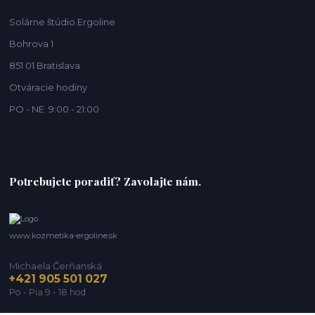
Solárne štúdio Ergoline
Bohrova 1
851 01 Bratislava
Otváracie hodiny
PO - NE 9:00 - 21:00
Potrebujete poradiť? Zavolajte nám.
www.kozmetika-ergoline.sk
Michaela Čerňanská
+421 905 501 027
Po - Pia 9 - 18 hod