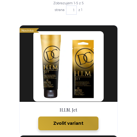
Zobrazujem 1-5 z 5
strana
z 1
Novinka
H.I.M. Jet
Zvoliť variant