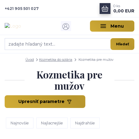
0
ks
+421 905 501 027
0,00 EUR
Menu
Hľadať
Úvod
Kozmetika do solária
Kozmetika pre mužov
Kozmetika pre
mužov
Upresniť parametre
Najnovšie
Najlacnejšie
Najdrahšie