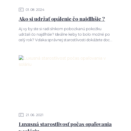
01
08
2024
Ako si udržať opálenie čo najdlhšie ?
Aj vy by ste si radi slnkom pobozkanú pokožku
udržali čo najdlhšie? Ideálne keby to bolo možné po
celý rok? Vďaka správnej starostlivosti dokážete doc...
21
06
2021
Luxusná starostlivosť počas opaľovania
v soláriu