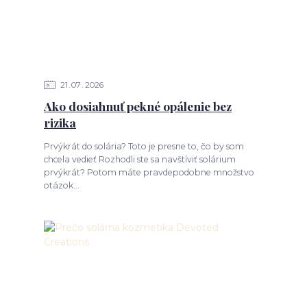
21
07
2026
Ako dosiahnuť pekné opálenie bez
rizika
Prvýkrát do solária? Toto je presne to, čo by som
chcela vedieť Rozhodli ste sa navštíviť solárium
prvýkrát? Potom máte pravdepodobne množstvo
otázok...