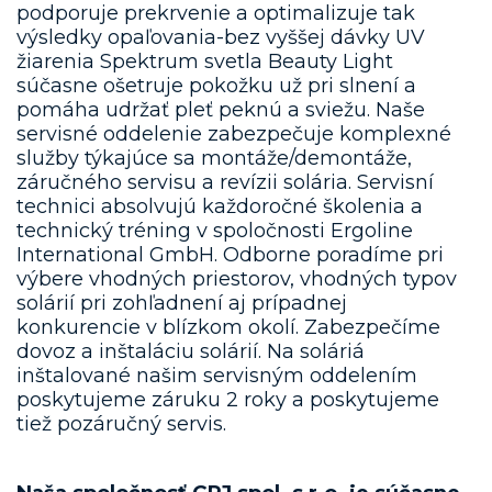
podporuje prekrvenie a optimalizuje tak
výsledky opaľovania-bez vyššej dávky UV
žiarenia Spektrum svetla Beauty Light
súčasne ošetruje pokožku už pri slnení a
pomáha udržať pleť peknú a sviežu. Naše
servisné oddelenie zabezpečuje komplexné
služby týkajúce sa montáže/demontáže,
záručného servisu a revízii solária. Servisní
technici absolvujú každoročné školenia a
technický tréning v spoločnosti Ergoline
International GmbH. Odborne poradíme pri
výbere vhodných priestorov, vhodných typov
solárií pri zohľadnení aj prípadnej
konkurencie v blízkom okolí. Zabezpečíme
dovoz a inštaláciu solárií. Na soláriá
inštalované našim servisným oddelením
poskytujeme záruku 2 roky a poskytujeme
tiež pozáručný servis.