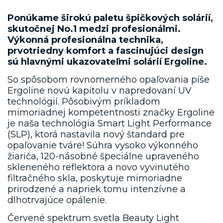
Ponúkame širokú paletu špičkových solárií,
skutočnej No.1 medzi profesionálmi.
Výkonná profesionálna technika,
prvotriedny komfort a fascinujúci design
sú hlavnými ukazovateľmi solárií Ergoline.
So spôsobom rovnomerného opaľovania píše
Ergoline novú kapitolu v napredovaní UV
technológií. Pôsobivým príkladom
mimoriadnej kompetentnosti značky Ergoline
je naša technológia Smart Light Performance
(SLP), ktorá nastavila nový štandard pre
opaľovanie tváre! Súhra vysoko výkonného
žiariča, 120-násobné špeciálne upraveného
skleneného reflektora a novo vyvinutého
filtračného skla, poskytuje mimoriadne
prirodzené a napriek tomu intenzívne a
dlhotrvajúce opálenie.
Červené spektrum svetla Beauty Light