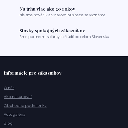
Na trhu viac ako 20 rokov
Nie sme nováčik a v našom businesse sa vyznáme
Stovky spokojných zákazníkov
Sme partnermi solárnych štúdií po celom Slovensku
Informácie pre zákazníkov
O nás
Ako nakupovať
Obchodné podmienky
Fotogaléria
Blog