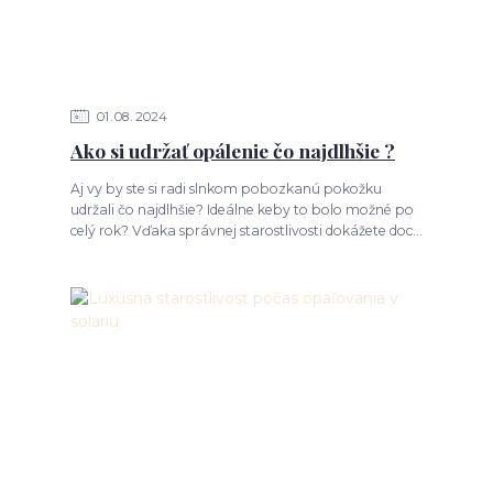
01
08
2024
Ako si udržať opálenie čo najdlhšie ?
Aj vy by ste si radi slnkom pobozkanú pokožku
udržali čo najdlhšie? Ideálne keby to bolo možné po
celý rok? Vďaka správnej starostlivosti dokážete doc...