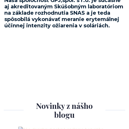
Naša spoločnosť GPJ,spol. s r.o. je súčasne
aj akreditovaným Skúšobným laboratóriom
na základe rozhodnutia SNAS a je teda
spôsobilá vykonávať meranie erytemálnej
účinnej intenzity ožiarenia v soláriách.
Novinky z nášho
blogu