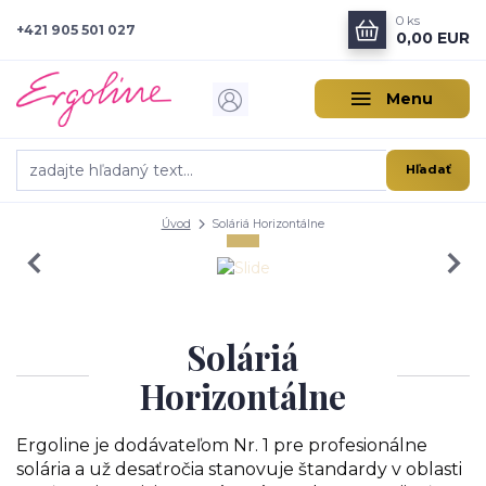
0
ks
+421 905 501 027
0,00 EUR
Menu
Hľadať
Úvod
Soláriá Horizontálne
Soláriá
Horizontálne
Ergoline je dodávateľom Nr. 1 pre profesionálne
solária a už desaťročia stanovuje štandardy v oblasti