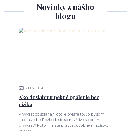
Novinky z nášho
blogu
21
07
2026
Ako dosiahnuť pekné opálenie bez
rizika
Prvýkrát do solária? Toto je presne to, čo by som
chcela vedieť Rozhodli ste sa navštíviť solárium
prvýkrát? Potom máte pravdepodobne množstvo
otázok...