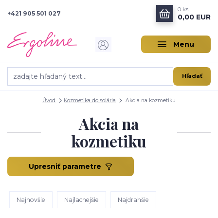
0
ks
+421 905 501 027
0,00 EUR
Menu
Hľadať
Úvod
Kozmetika do solária
Akcia na kozmetiku
Akcia na
kozmetiku
Upresniť parametre
Najnovšie
Najlacnejšie
Najdrahšie