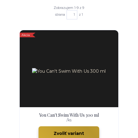
Zobrazujem 1-9 z 9
strana
z 1
Akcia
You Can't Swim With Us 300 ml
/
ks
Zvoliť variant