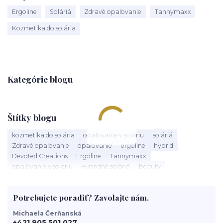
Ergoline
Soláriá
Zdravé opaľovanie
Tannymaxx
Kozmetika do solária
Kategórie blogu
Štítky blogu
kozmetika do solária
opaľovanie v soláriu
soláriá
Zdravé opaľovanie
opaľovanie
ergoline
hybrid
Devoted Creations
Ergoline
Tannymaxx
opalovanie v solariu
Hybridné soláriá
beauty
slnečné žiarenie
Soláriá
Kozmetika do solária
správne opalovanie
anti aging
sun
tanning
UV trubice
Potrebujete poradiť? Zavolajte nám.
novinky
devoted creations
servis solaria
rýchle opálenie
Michaela Čerňanská
+421 905 501 027