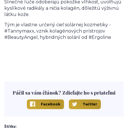
Slnečné lúče odoberajú pokožke vlhkosť, uvoľňujú
kyslíkové radikály a ničia kolagén, dôležitú výživnú
látku kože.
Tým je vlastne určený cieľ solárnej kozmetiky -
#Tannymaxx, vznik kolagénových prístrojov
#BeautyAngel, hybridných solárií od #Ergoline
Páčil sa vám článok? Zdieľajte ho s priateľmi
Facebook
Twitter
Štítky