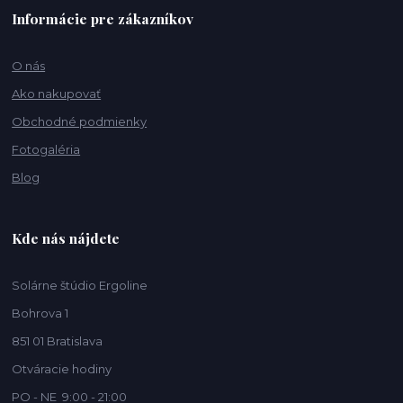
Informácie pre zákazníkov
O nás
Ako nakupovať
Obchodné podmienky
Fotogaléria
Blog
Kde nás nájdete
Solárne štúdio Ergoline
Bohrova 1
851 01 Bratislava
Otváracie hodiny
PO - NE 9:00 - 21:00