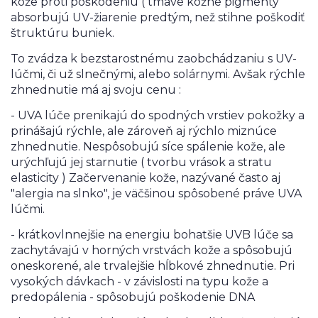
kože proti poškodeniu ( tmavé kožné pigmenty
absorbujú UV-žiarenie predtým, než stihne poškodiť
štruktúru buniek.
To zvádza k bezstarostnému zaobchádzaniu s UV-
lúčmi, či už slnečnými, alebo solárnymi. Avšak rýchle
zhnednutie má aj svoju cenu :
- UVA lúče prenikajú do spodných vrstiev pokožky a
prinášajú rýchle, ale zároveň aj rýchlo miznúce
zhnednutie. Nespôsobujú síce spálenie kože, ale
urýchľujú jej starnutie ( tvorbu vrások a stratu
elasticity ) Začervenanie kože, nazývané často aj
"alergia na slnko", je väčšinou spôsobené práve UVA
lúčmi.
- krátkovlnnejšie na energiu bohatšie UVB lúče sa
zachytávajú v horných vrstvách kože a spôsobujú
oneskorené, ale trvalejšie hĺbkové zhnednutie. Pri
vysokých dávkach - v závislosti na typu kože a
predopálenia - spôsobujú poškodenie DNA