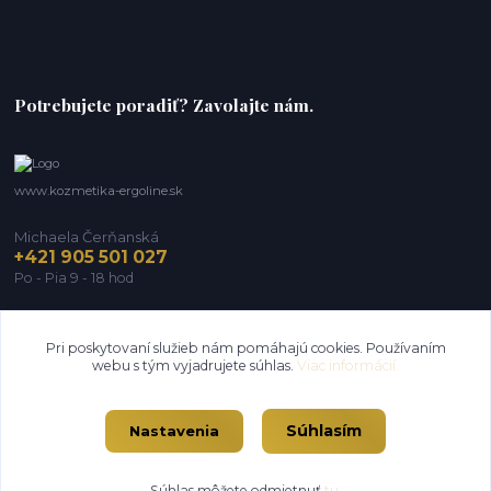
Potrebujete poradiť? Zavolajte nám.
www.kozmetika-ergoline.sk
Michaela Čerňanská
+421 905 501 027
Po - Pia 9 - 18 hod
michaela@ergoline.sk
Pri poskytovaní služieb nám pomáhajú cookies. Používaním
webu s tým vyjadrujete súhlas.
Viac informácií.
Súhlasím
Nastavenia
Súhlas môžete odmietnuť
tu
.