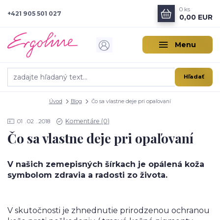
0
ks
+421 905 501 027
0,00 EUR
Menu
Hľadať
Úvod
Blog
Čo sa vlastne deje pri opaľovaní
Komentáre (0)
01
02
2018
Čo sa vlastne deje pri opaľovaní
V našich zemepisných šírkach je opálená koža
symbolom zdravia a radosti zo života.
V skutočnosti je zhnednutie prirodzenou ochranou