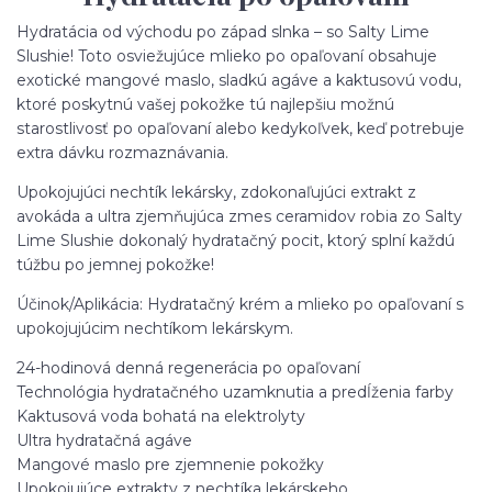
Hydratácia od východu po západ slnka – so Salty Lime
Slushie! Toto osviežujúce mlieko po opaľovaní obsahuje
exotické mangové maslo, sladkú agáve a kaktusovú vodu,
ktoré poskytnú vašej pokožke tú najlepšiu možnú
starostlivosť po opaľovaní alebo kedykoľvek, keď potrebuje
extra dávku rozmaznávania.
Upokojujúci nechtík lekársky, zdokonaľujúci extrakt z
avokáda a ultra zjemňujúca zmes ceramidov robia zo Salty
Lime Slushie dokonalý hydratačný pocit, ktorý splní každú
túžbu po jemnej pokožke!
Účinok/Aplikácia: Hydratačný krém a mlieko po opaľovaní s
upokojujúcim nechtíkom lekárskym.
24-hodinová denná regenerácia po opaľovaní
Technológia hydratačného uzamknutia a predĺženia farby
Kaktusová voda bohatá na elektrolyty
Ultra hydratačná agáve
Mangové maslo pre zjemnenie pokožky
Upokojujúce extrakty z nechtíka lekárskeho