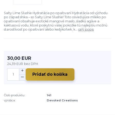
Salty Lime Slushie Hydratácia po opaľovaní Hydratácia od východu
po západ slnka – so Salty Lime Slushie! Toto osviežujúce mlieko po
opaľovaní obsahuje exotické mangové maslo, sladkú agáve a
kaktusovú vodu, ktoré poskytnú vašej pokožke tú najlepšiu možnú
starostlivosť po opaľovaní alebo kedykoľvek, k...
celý popis
30,00 EUR
24,39 EUR
bez DPH
Pridať do košíka
Číslo produktu:
141
výrobca:
Devoted Creations