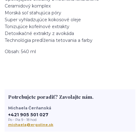
Ceramidový komplex
Morská soľ sťahujúca póry
Super vyhladzujúce kokosové oleje
Tonizujúce kofeínové extrakty
Detoxikačné extrakty z avokáda
Technológia predĺženia tetovania a farby
Obsah: 540 ml
Potrebujete poradiť? Zavolajte nám.
Michaela Čerňanská
+421 905 501 027
Po - Pia 9 - 18 hod
michaela@ergoline.sk