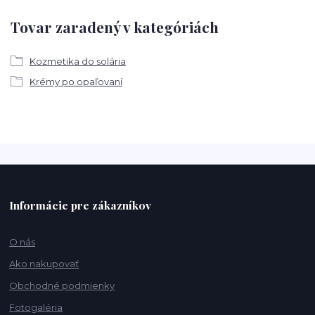
Tovar zaradený v kategóriách
Kozmetika do solária
Krémy po opaľovaní
Informácie pre zákazníkov
O nás
Ako nakupovať
Obchodné podmienky
Fotogaléria