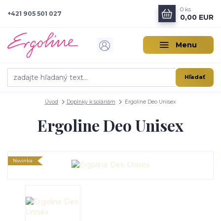
0
ks
+421 905 501 027
0,00 EUR
Menu
Hľadať
Úvod
Doplnky k soláriám
Ergoline Deo Unisex
Ergoline Deo Unisex
Novinka