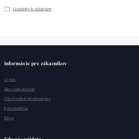
Doplnky k soláriám
Informácie pre zákazníkov
O nás
Ako nakupovať
Obchodné podmienky
Fotogaléria
Blog
Kde nás nájdete