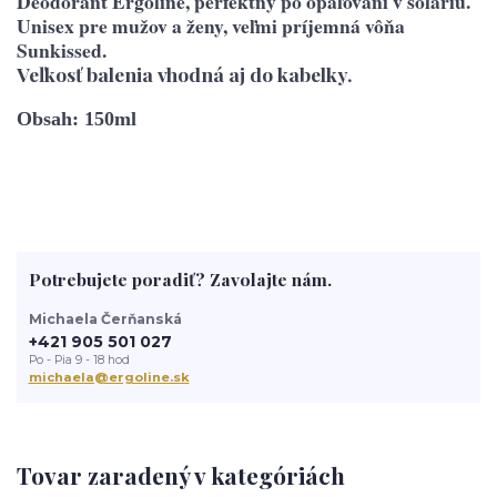
Deodorant Ergoline, perfektný po opaľovaní v soláriu.
Unisex pre mužov a ženy, veľmi príjemná vôňa
Sunkissed.
Veľkosť balenia vhodná aj do kabelky.
Obsah: 150ml
Potrebujete poradiť? Zavolajte nám.
Michaela Čerňanská
+421 905 501 027
Po - Pia 9 - 18 hod
michaela@ergoline.sk
Tovar zaradený v kategóriách