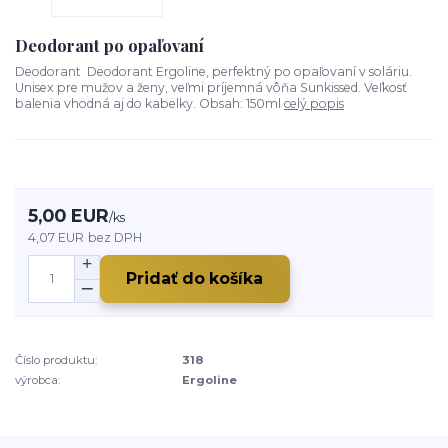
Deodorant po opaľovaní
Deodorant Deodorant Ergoline, perfektný po opaľovaní v soláriu.
Unisex pre mužov a ženy, veľmi príjemná vôňa Sunkissed. Veľkosť
balenia vhodná aj do kabelky. Obsah: 150ml
celý popis
5,00 EUR
/
ks
4,07 EUR
bez DPH
Pridať do košíka
Číslo produktu:
318
výrobca:
Ergoline