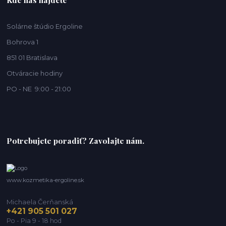
Solárne štúdio Ergoline
Bohrova 1
851 01 Bratislava
Otváracie hodiny
PO - NE 9:00 - 21:00
Potrebujete poradiť? Zavolajte nám.
www.kozmetika-ergoline.sk
Michaela Čerňanská
+421 905 501 027
Po - Pia 9 - 18 hod