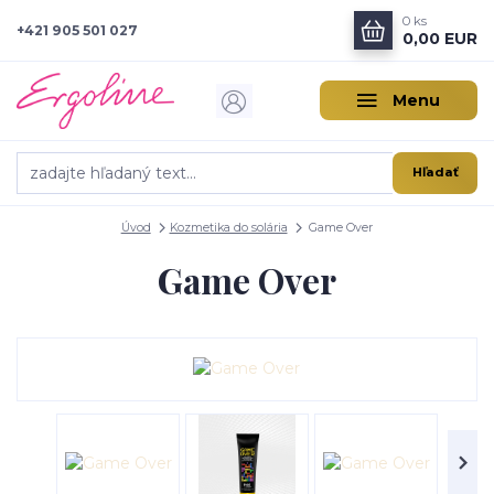
0
ks
+421 905 501 027
0,00 EUR
Menu
Hľadať
Úvod
Kozmetika do solária
Game Over
Game Over