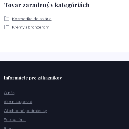
Tovar zaradený v kategóriách
Kozmetika do solária
Krémy s bronzerom
Informácie pre zákazníkov
O nás
Ako nakupovať
Obchodné podmienky
Fotogaléria
Blog