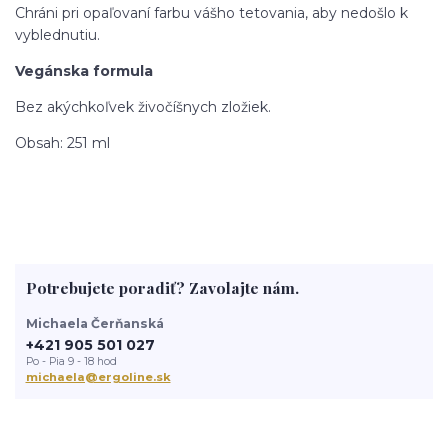
Chráni pri opaľovaní farbu vášho tetovania, aby nedošlo k
vyblednutiu.
Vegánska formula
Bez akýchkoľvek živočíšnych zložiek.
Obsah: 251 ml
Potrebujete poradiť? Zavolajte nám.
Michaela Čerňanská
+421 905 501 027
Po - Pia 9 - 18 hod
michaela@ergoline.sk