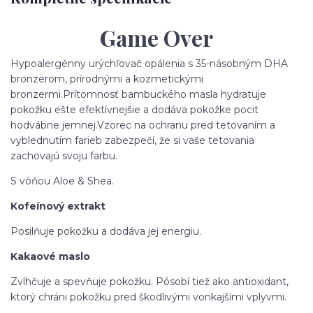
Game Over
Hypoalergénny urýchľovač opálenia s 35-násobným DHA
bronzerom, prírodnými a kozmetickými
bronzermi.
Prítomnosť bambuckého masla hydratuje
pokožku ešte efektívnejšie a dodáva pokožke pocit
hodvábne jemnej.
Vzorec na ochranu pred tetovaním a
vyblednutím farieb zabezpečí, že si vaše tetovania
zachovajú svoju farbu.
S vôňou Aloe & Shea.
Kofeínový extrakt
Posilňuje pokožku a dodáva jej energiu.
Kakaové maslo
Zvlhčuje a spevňuje pokožku. Pôsobí tiež ako antioxidant,
ktorý chráni pokožku pred škodlivými vonkajšími vplyvmi.