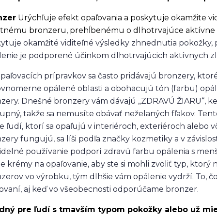
nzer
Urýchľuje efekt opaľovania a poskytuje okamžite vi
itnému bronzeru, prehĺbenému o dlhotrvajúce aktívne
ytuje okamžité viditeľné výsledky zhnednutia pokožky,
enie je podporené účinkom dlhotrvajúcich aktívnych z
paľovacích prípravkov sa často pridávajú bronzery, ktor
vnomerne opálené oblasti a obohacujú tón (farbu) opále
zery. Dnešné bronzery vám dávajú „ZDRAVÚ ŽIARU“, keď
upný, takže sa nemusíte obávať neželaných fľakov. Ten
re ľudí, ktorí sa opaľujú v interiéroch, exteriéroch alebo 
zery fungujú, sa líši podľa značky kozmetiky a v závislos
idelné používanie podporí zdravú farbu opálenia s me
e krémy na opaľovanie, aby ste si mohli zvoliť typ, ktorý
zerov vo výrobku, tým dlhšie vám opálenie vydrží. To, čo je
ovaní, aj keď vo všeobecnosti odporúčame bronzer.
dný pre ľudí s tmavším typom pokožky alebo už mi