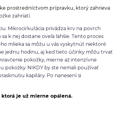
ke prostredníctvom prípravku, ktorý zahrieva
žke zahriatí.
iu. Mikrocirkulácia privádza krv na povrch
 sa k nej dostane oveľa ľahšie. Tento proces
ého mlieka sa môžu u vás vyskytnúť niektoré
ne jednu hodinu, aj keď tieto účinky môžu trvať
 mravčenie pokožky, mierne až intenzívne
hu pokožky. NIKDY by ste nemali používať
 prasknutiu kapiláry. Po nanesení si
ktorá je už mierne opálená.