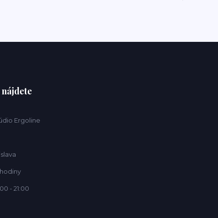
 nájdete
údio Ergoline
islava
 hodiny
00 - 21:00