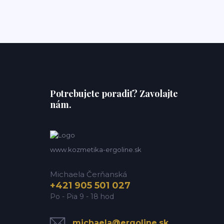
Potrebujete poradiť? Zavolajte
nám.
www.kozmetika-ergoline.sk
Michaela Čerňanská
+421 905 501 027
Po - Pia 9 - 18 hod
michaela@ergoline.sk