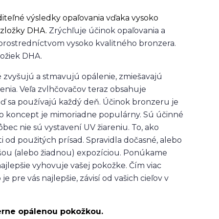
diteľné výsledky opaľovania vďaka vysoko
 zložky DHA.
Zrýchľuje účinok opaľovania a
 prostredníctvom vysoko kvalitného bronzera.
ložiek DHA.
é zvyšujú a stmavujú opálenie, zmiešavajú
nia. Veľa zvlhčovačov teraz obsahuje
 sa používajú každý deň. Účinok bronzeru je
to koncept je mimoriadne populárny. Sú účinné
vôbec nie sú vystavení UV žiareniu. To, ako
ti od použitých prísad. Spravidla dočasné, alebo
nšou (alebo žiadnou) expozíciou. Ponúkame
 najlepšie vyhovuje vašej pokožke. Čím viac
 pre vás najlepšie, závisí od vašich cieľov v
erne opálenou pokožkou.