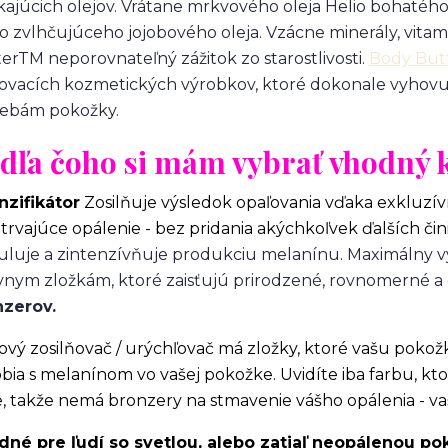
kajúcich olejov. Vrátane mrkvového oleja Helio bohatého
o zvlhčujúceho jojobového oleja. Vzácne minerály, vitamí
erTM neporovnateľný zážitok zo starostlivosti.
Body But
ovacích kozmetických výrobkov, ktoré dokonale vyhovu
rebám pokožky.
dľa čoho si mám vybrať vhodný 
nzifikátor
Zosilňuje výsledok opaľovania vďaka exkluzív
trvajúce opálenie - bez pridania akýchkoľvek ďalších čin
uluje a zintenzívňuje produkciu melanínu. Maximálny 
vnym zložkám, ktoré zaisťujú prirodzené, rovnomerné a 
nzerov.
ový zosilňovač / urýchľovač má zložky, ktoré vašu pokožku
bia s melanínom vo vašej pokožke. Uvidíte iba farbu, kt
e, takže nemá bronzery na stmavenie vášho opálenia - va
né pre ľudí so svetlou, alebo zatiaľ neopálenou po