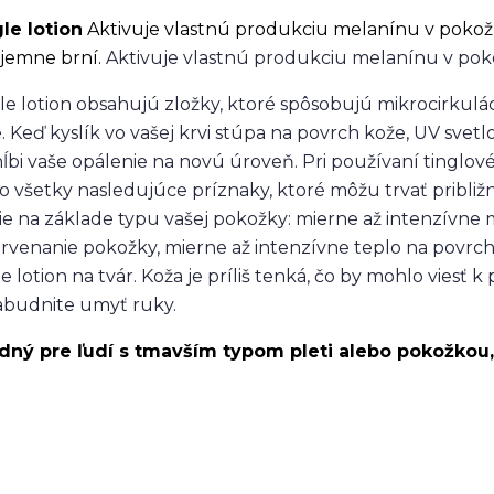
le lotion
Aktivuje vlastnú produkciu melanínu v pokož
íjemne brní.
Aktivuje vlastnú produkciu melanínu v poko
le lotion obsahujú zložky, ktoré spôsobujú mikrocirkulác
. Keď kyslík vo vašej krvi stúpa na povrch kože, UV svetlo
ĺbi vaše opálenie na novú úroveň. Pri používaní tinglov
o všetky nasledujúce príznaky, ktoré môžu trvať približ
ie na základe typu vašej pokožky: mierne až intenzívne
rvenanie pokožky, mierne až intenzívne teplo na povrc
le lotion na tvár. Koža je príliš tenká, čo by mohlo viesť k
budnite umyť ruky.
ný pre ľudí s tmavším typom pleti alebo pokožkou, 