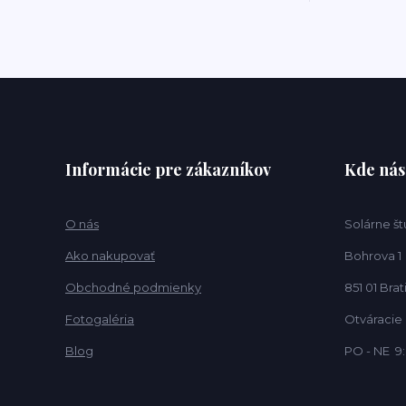
Informácie pre zákazníkov
Kde nás
O nás
Solárne št
Ako nakupovať
Bohrova 1
Obchodné podmienky
851 01 Brat
Fotogaléria
Otváracie
Blog
PO - NE 9: