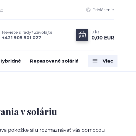
ac
Prihlásenie
0
ks
Neviete si rady? Zavolajte.
0,00 EUR
+421 905 501 027
 Hybridné
Repasované soláriá
Viac
ania v soláriu
va pokožke silu rozmaznávať vás pomocou