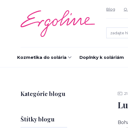
Blog
O 
Kozmetika do solária
Doplnky k soláriám
Kategórie blogu
21
Lu
Štítky blogu
Boha