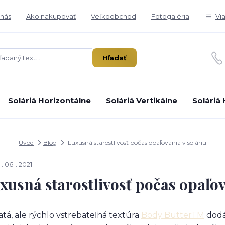
nás
Ako nakupovať
Veľkoobchod
Fotogaléria
Vi
Hľadať
Soláriá Horizontálne
Soláriá Vertikálne
Soláriá
Úvod
Blog
Luxusná starostlivosť počas opaľovania v soláriu
06
2021
xusná starostlivosť počas opaľov
tá, ale rýchlo vstrebateľná textúra
Body ButterTM
dodá