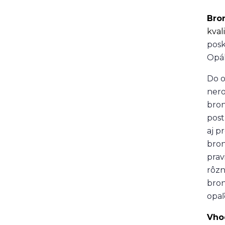
Bro
kval
posk
Opál
Do o
nero
bron
post
aj p
bron
prav
rôzn
bron
opaľ
Vho