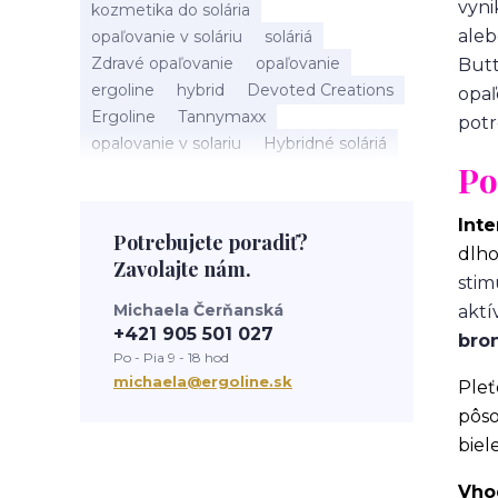
vyni
kozmetika do solária
aleb
opaľovanie v soláriu
soláriá
Zdravé opaľovanie
opaľovanie
Butt
ergoline
hybrid
Devoted Creations
opaľ
Ergoline
Tannymaxx
pot
opalovanie v solariu
Hybridné soláriá
Po
beauty
slnečné žiarenie
Soláriá
Kozmetika do solária
správne opalovanie
anti aging
sun
Inte
Potrebujete poradiť?
tanning
UV trubice
novinky
dlho
Zavolajte nám.
devoted creations
servis solaria
stim
rýchle opálenie
Michaela Čerňanská
aktí
+421 905 501 027
bro
Po - Pia 9 - 18 hod
michaela@ergoline.sk
Pleť
pôso
biel
Vhod