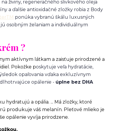
 na živiny, regeneračného slivkového oleja
ny a ďalšie antioxidačné zložky robia z Body
terTM
ponúka vybranú škálu luxusných
jú osobným želaniam a individuálnym
krém ?
nym aktívnym látkam a zaisťuje prirodzené a
idiel. Pokožke p
oskytuje veľa hydratácie,
výsledok opaľovania vďaka exkluzívnym
dlhotrvajúce opálenie -
úplne bez DHA
 hydratujú a opália. ... Má zložky, ktoré
orú produkuje váš melanín. Pleťové mlieko je
še opálenie vyvíja prirodzene.
kožkou.