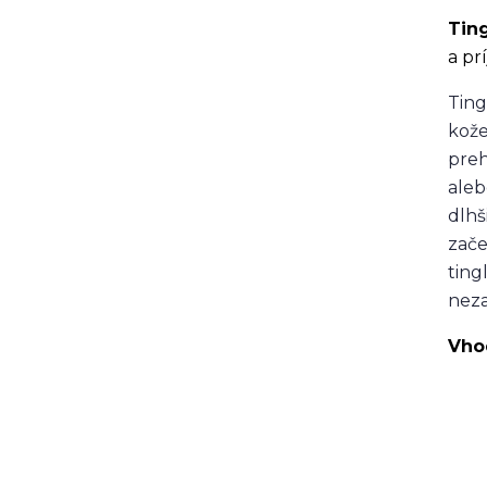
Ting
a pr
Ting
kože
preh
aleb
dlhš
zače
ting
neza
Vhod