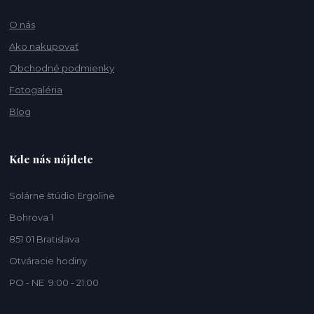
O nás
Ako nakupovať
Obchodné podmienky
Fotogaléria
Blog
Kde nás nájdete
Solárne štúdio Ergoline
Bohrova 1
851 01 Bratislava
Otváracie hodiny
PO - NE 9:00 - 21:00