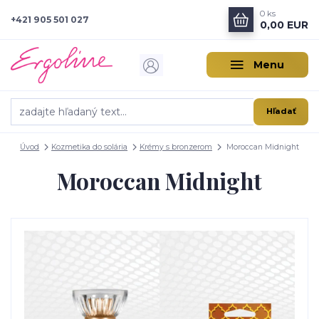
0
ks
+421 905 501 027
0,00 EUR
Menu
Hľadať
Úvod
Kozmetika do solária
Krémy s bronzerom
Moroccan Midnight
Moroccan Midnight