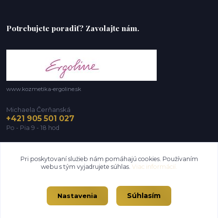
Potrebujete poradiť? Zavolajte nám.
www.kozmetika-ergoline.sk
Michaela Čerňanská
+421 905 501 027
Po - Pia 9 - 18 hod
michaela@ergoline.sk
Pri poskytovaní služieb nám pomáhajú cookies. Používaním
webu s tým vyjadrujete súhlas.
Viac informácií.
Súhlasím
Nastavenia