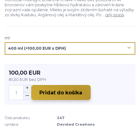
bronzerov vám poskytne hĺbkovú hydratáciu a zároveň krásne
zvýrazní vaše opálenie. Mlieko je svojím zložením bohaté na výťažky
zo slivky Kaduku, Argánový olej a Mandľový olej. Po...
celý popis
ml
100,00 EUR
81,30 EUR
bez DPH
Pridať do košíka
Číslo produktu:
247
výrobca:
Devoted Creations