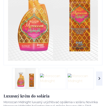
Luxusný krém do solária
Moroccan Midnight luxusný urýchľovač opálenia v soláriu Novinka
Moroccan Midnight brilantne tmavé mlieko bez použitia DHA