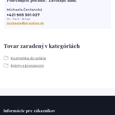
Potrebujete poradiť? Zavolajte nám.
Michaela Čerňanská
+421 905 501 027
Po - Pia 9 - 18 hod
michaela@ergoline.sk
Tovar zaradený v kategóriách
Kozmetika do solária
Krémy s bronzerom
Informácie pre zákazníkov