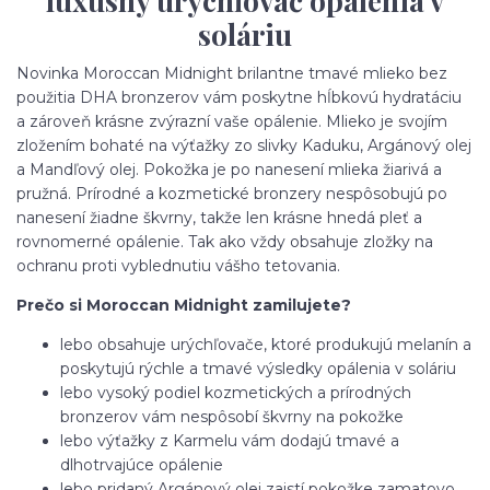
luxusný urýchľovač opálenia v
soláriu
Novinka Moroccan Midnight brilantne tmavé mlieko bez
použitia DHA bronzerov vám poskytne hĺbkovú hydratáciu
a zároveň krásne zvýrazní vaše opálenie. Mlieko je svojím
zložením bohaté na výťažky zo slivky Kaduku, Argánový olej
a Mandľový olej. Pokožka je po nanesení mlieka žiarivá a
pružná. Prírodné a kozmetické bronzery nespôsobujú po
nanesení žiadne škvrny, takže len krásne hnedá pleť a
rovnomerné opálenie. Tak ako vždy obsahuje zložky na
ochranu proti vyblednutiu vášho tetovania.
Prečo si Moroccan Midnight zamilujete?
lebo obsahuje urýchľovače, ktoré produkujú melanín a
poskytujú rýchle a tmavé výsledky opálenia v soláriu
lebo vysoký podiel kozmetických a prírodných
bronzerov vám nespôsobí škvrny na pokožke
lebo výťažky z Karmelu vám dodajú tmavé a
dlhotrvajúce opálenie
lebo pridaný Argánový olej zaistí pokožke zamatovo