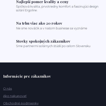
Najlepší pomer kvality a ceny
Špičková kvalita, prvotriedny komfort a fascinujúci design
solárií Ergoline.
Na trhu viac ako 20 rokov
Nie sme nováčik a v našom businesse sa vyznáme
Stovky spokojných zákazníkov
Sme partnermi solárnych štúdií po celom Slovensku
Informácie pre zákazníkov
O nás
Ako nakupovať
Obchodné podmienky