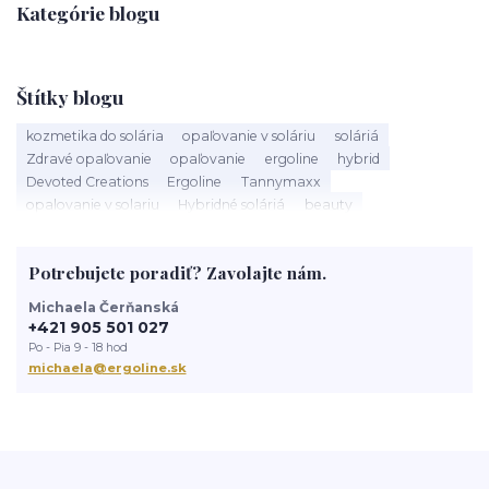
Kategórie blogu
Štítky blogu
kozmetika do solária
opaľovanie v soláriu
soláriá
Zdravé opaľovanie
opaľovanie
ergoline
hybrid
Devoted Creations
Ergoline
Tannymaxx
opalovanie v solariu
Hybridné soláriá
beauty
slnečné žiarenie
Soláriá
Kozmetika do solária
správne opalovanie
anti aging
sun
tanning
UV trubice
Potrebujete poradiť? Zavolajte nám.
novinky
devoted creations
servis solaria
rýchle opálenie
Michaela Čerňanská
+421 905 501 027
Po - Pia 9 - 18 hod
michaela@ergoline.sk