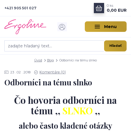
0
ks
+421 905 501 027
0,00 EUR
Menu
Hľadať
Úvod
Blog
Odborníci na tému slnko
Komentáre (0)
23
02
2018
Odborníci na tému slnko
Čo hovoria odborníci na
tému ,,
SLNKO
,,
alebo často kladené otázky