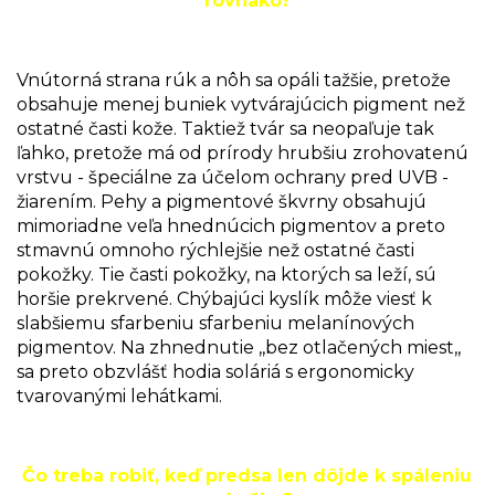
rovnako?
Vnútorná strana rúk a nôh sa opáli tažšie, pretože
obsahuje menej buniek vytvárajúcich pigment než
ostatné časti kože. Taktiež tvár sa neopaľuje tak
ľahko, pretože má od prírody hrubšiu zrohovatenú
vrstvu - špeciálne za účelom ochrany pred UVB -
žiarením. Pehy a pigmentové škvrny obsahujú
mimoriadne veľa hnednúcich pigmentov a preto
stmavnú omnoho rýchlejšie než ostatné časti
pokožky. Tie časti pokožky, na ktorých sa leží, sú
horšie prekrvené. Chýbajúci kyslík môže viesť k
slabšiemu sfarbeniu sfarbeniu melanínových
pigmentov. Na zhnednutie ,,bez otlačených miest,,
sa preto obzvlášť hodia soláriá s ergonomicky
tvarovanými lehátkami.
Čo treba robiť, keď predsa len dôjde k spáleniu