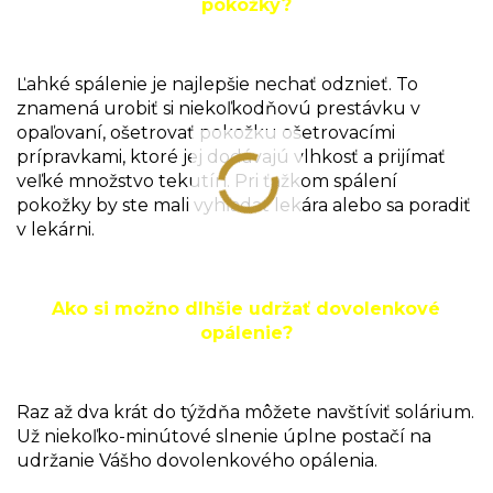
pokožky?
Ľahké spálenie je najlepšie nechať odznieť. To
znamená urobiť si niekoľkodňovú prestávku v
opaľovaní, ošetrovať pokožku ošetrovacími
prípravkami, ktoré jej dodávajú vlhkosť a prijímať
veľké množstvo tekutín. Pri ťažkom spálení
pokožky by ste mali vyhľadať lekára alebo sa poradiť
v lekárni.
Ako si možno dlhšie udržať dovolenkové
opálenie?
Raz až dva krát do týždňa môžete navštíviť solárium.
Už niekoľko-minútové slnenie úplne postačí na
udržanie Vášho dovolenkového opálenia.