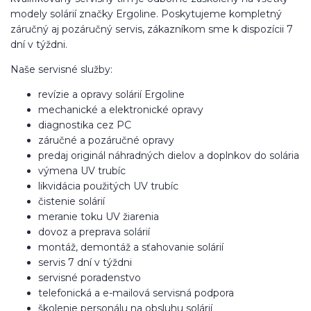
modely solárií značky Ergoline. Poskytujeme kompletný
záručný aj pozáručný servis, zákazníkom sme k dispozícii 7
dní v týždni.
Naše servisné služby:
revízie a opravy solárií Ergoline
mechanické a elektronické opravy
diagnostika cez PC
záručné a pozáručné opravy
predaj originál náhradných dielov a doplnkov do solária
výmena UV trubíc
likvidácia použitých UV trubíc
čistenie solárií
meranie toku UV žiarenia
dovoz a preprava solárií
montáž, demontáž a sťahovanie solárií
servis 7 dní v týždni
servisné poradenstvo
telefonická a e-mailová servisná podpora
školenie personálu na obsluhu solárií