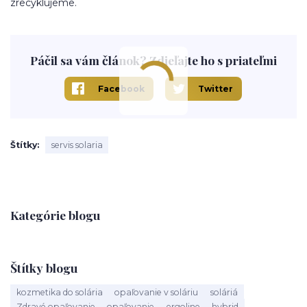
zrecyklujeme.
Páčil sa vám článok? Zdieľajte ho s priateľmi
Facebook
Twitter
Štítky
servis solaria
Kategórie blogu
Štítky blogu
kozmetika do solária
opaľovanie v soláriu
soláriá
Zdravé opaľovanie
opaľovanie
ergoline
hybrid