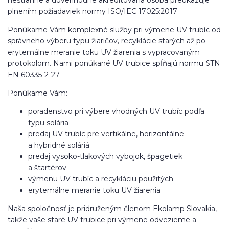
nestranne a dôverihodne akreditovaná osoba preukazuje
plnením požiadaviek normy ISO/IEC 17025:2017
Ponúkame Vám komplexné služby pri výmene UV trubíc od
správneho výberu typu žiaričov, recyklácie starých až po
erytemálne meranie toku UV žiarenia s vypracovaným
protokolom. Nami ponúkané UV trubice spĺňajú normu STN
EN 60335-2-27
Ponúkame Vám:
poradenstvo pri výbere vhodných UV trubíc podľa
typu solária
predaj UV trubíc pre vertikálne, horizontálne
a hybridné soláriá
predaj vysoko-tlakových vybojok, špagetiek
a štartérov
výmenu UV trubíc a recykláciu použitých
erytemálne meranie toku UV žiarenia
Naša spoločnosť je pridruženým členom Ekolamp Slovakia,
takže vaše staré UV trubice pri výmene odvezieme a