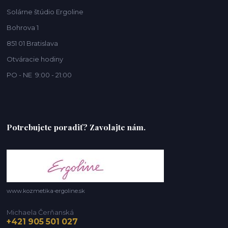
Solárne štúdio Ergoline
Bohrova 1
851 01 Bratislava
Otváracie hodiny
PO - NE 9:00 - 21:00
Potrebujete poradiť? Zavolajte nám.
www.kozmetika-ergoline.sk
Michaela Čerňanská
+421 905 501 027