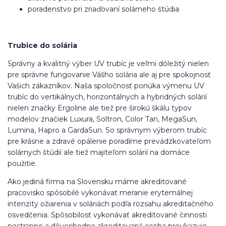
poradenstvo pri zriaďovaní solárneho štúdia
Trubice do solária
Správny a kvalitný výber UV trubíc je veľmi dôležitý nielen
pre správne fungovanie Vášho solária ale aj pre spokojnosť
Vašich zákazníkov. Naša spoločnosť ponúka výmenu UV
trubíc do vertikálnych, horizontálnych a hybridných solárií
nielen značky Ergoline ale tiež pre širokú škálu typov
modelov značiek Luxura, Soltron, Color Tan, MegaSun,
Lumina, Hapro a GardaSun. So správnym výberom trubíc
pre krásne a zdravé opálenie poradíme prevádzkovateľom
solárnych štúdií ale tiež majiteľom solárií na domáce
použitie.
Ako jediná firma na Slovensku máme akreditované
pracovisko spôsobilé vykonávať meranie erytemálnej
intenzity ožiarenia v soláriách podľa rozsahu akreditačného
osvedčenia. Spôsobilosť vykonávať akreditované činnosti