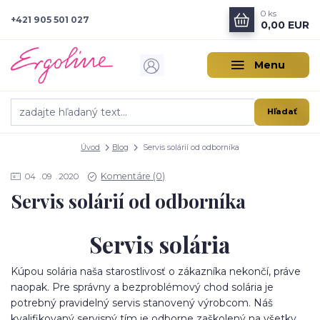
0
ks
+421 905 501 027
0,00 EUR
Menu
Hľadať
Úvod
Blog
Servis solárií od odborníka
Komentáre (0)
04
09
2020
Servis solárií od odborníka
Servis solária
Kúpou solária naša starostlivosť o zákazníka nekončí, práve
naopak. Pre správny a bezproblémový chod solária je
potrebný pravidelný servis stanovený výrobcom. Náš
kvalifikovaný servisný tím je odborne zaškolený na všetky