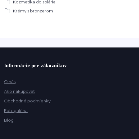
Kozmetika do solária
Krémy s bronzerom
Informácie pre zákazníkov
O nás
Ako nakupovať
Obchodné podmienky
Fotogaléria
Blog