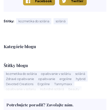
Facebook
Twitter
Štítky
kozmetika do solária
soláriá
Kategórie blogu
Štítky blogu
kozmetika do solária
opaľovanie v soláriu
soláriá
Zdravé opaľovanie
opaľovanie
ergoline
hybrid
Devoted Creations
Ergoline
Tannymaxx
opalovanie v solariu
Hybridné soláriá
beauty
slnečné žiarenie
Soláriá
Kozmetika do solária
správne opalovanie
anti aging
sun
tanning
UV trubice
Potrebujete poradiť? Zavolajte nám.
novinky
devoted creations
servis solaria
rýchle opálenie