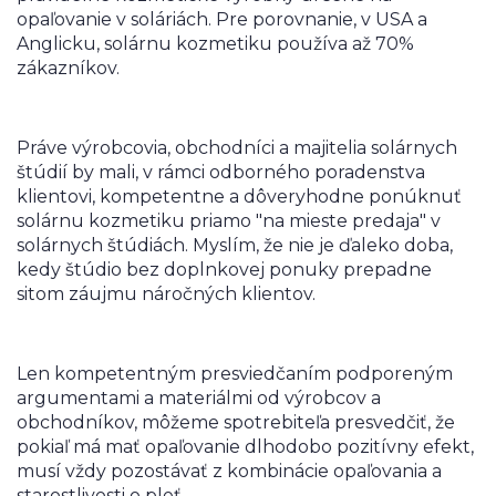
opaľovanie v soláriách. Pre porovnanie, v USA a
Anglicku, solárnu kozmetiku používa až 70%
zákazníkov.
Práve výrobcovia, obchodníci a majitelia solárnych
štúdií by mali, v rámci odborného poradenstva
klientovi, kompetentne a dôveryhodne ponúknuť
solárnu kozmetiku priamo "na mieste predaja" v
solárnych štúdiách. Myslím, že nie je ďaleko doba,
kedy štúdio bez doplnkovej ponuky prepadne
sitom záujmu náročných klientov.
Len kompetentným presviedčaním podporeným
argumentami a materiálmi od výrobcov a
obchodníkov, môžeme spotrebiteľa presvedčiť, že
pokiaľ má mať opaľovanie dlhodobo pozitívny efekt,
musí vždy pozostávať z kombinácie opaľovania a
starostlivosti o pleť.