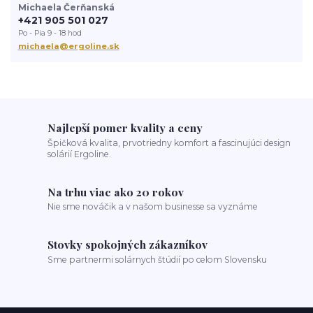
Michaela Čerňanská
+421 905 501 027
Po - Pia 9 - 18 hod
michaela@ergoline.sk
Najlepší pomer kvality a ceny
Špičková kvalita, prvotriedny komfort a fascinujúci design
solárií Ergoline.
Na trhu viac ako 20 rokov
Nie sme nováčik a v našom businesse sa vyznáme
Stovky spokojných zákazníkov
Sme partnermi solárnych štúdií po celom Slovensku