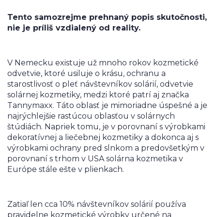
Tento samozrejme prehnaný popis skutočnosti,
nie je príliš vzdialený od reality.
V Nemecku existuje už mnoho rokov kozmetické
odvetvie, ktoré usiluje o krásu, ochranu a
starostlivosť o pleť návštevníkov solárií, odvetvie
solárnej kozmetiky, medzi ktoré patrí aj značka
Tannymaxx. Táto oblasť je mimoriadne úspešné a je
najrýchlejšie rastúcou oblasťou v solárnych
štúdiách. Napriek tomu, je v porovnaní s výrobkami
dekoratívnej a liečebnej kozmetiky a dokonca aj s
výrobkami ochrany pred slnkom a predovšetkým v
porovnaní s trhom v USA solárna kozmetika v
Európe stále ešte v plienkach.
Zatiaľ len cca 10% návštevníkov solárií používa
pravidelne kozmetické výrobky určené na