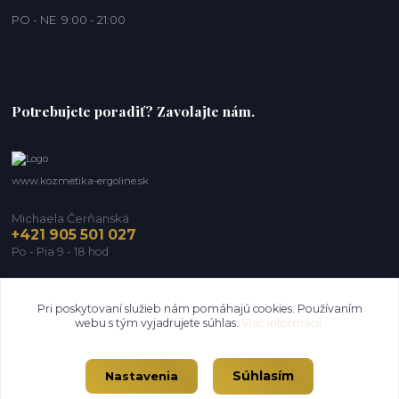
PO - NE 9:00 - 21:00
Potrebujete poradiť? Zavolajte nám.
www.kozmetika-ergoline.sk
Michaela Čerňanská
+421 905 501 027
Po - Pia 9 - 18 hod
michaela@ergoline.sk
Pri poskytovaní služieb nám pomáhajú cookies. Používaním
webu s tým vyjadrujete súhlas.
Viac informácií.
Súhlasím
Nastavenia