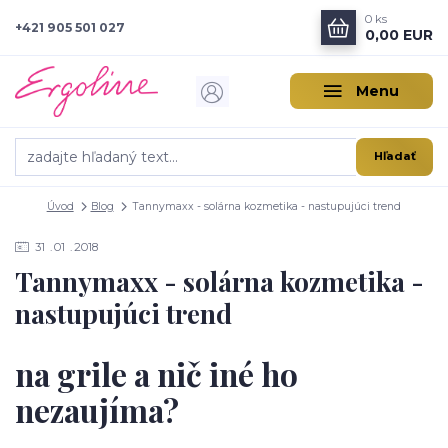
0
ks
+421 905 501 027
0,00 EUR
Menu
Hľadať
Úvod
Blog
Tannymaxx - solárna kozmetika - nastupujúci trend
31
01
2018
Tannymaxx - solárna kozmetika -
nastupujúci trend
na grile a nič iné ho
nezaujíma?