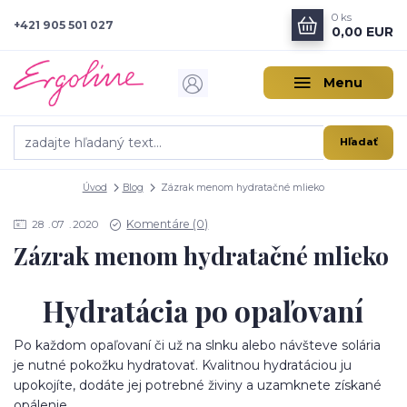
0
ks
+421 905 501 027
0,00 EUR
Menu
Hľadať
Úvod
Blog
Zázrak menom hydratačné mlieko
Komentáre (0)
28
07
2020
Zázrak menom hydratačné mlieko
Hydratácia po opaľovaní
Po každom opaľovaní či už na slnku alebo návšteve solária
je nutné pokožku hydratovať. Kvalitnou hydratáciou ju
upokojíte, dodáte jej potrebné živiny a uzamknete získané
opálenie.