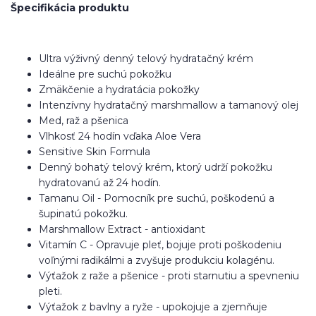
Špecifikácia produktu
Ultra výživný denný telový hydratačný krém
Ideálne pre suchú pokožku
Zmäkčenie a hydratácia pokožky
Intenzívny hydratačný marshmallow a tamanový olej
Med, raž a pšenica
Vlhkosť 24 hodín vďaka Aloe Vera
Sensitive Skin Formula
Denný bohatý telový krém, ktorý udrží pokožku
hydratovanú až 24 hodín.
Tamanu Oil - Pomocník pre suchú, poškodenú a
šupinatú pokožku.
Marshmallow Extract - antioxidant
Vitamín C - Opravuje pleť, bojuje proti poškodeniu
voľnými radikálmi a zvyšuje produkciu kolagénu.
Výťažok z raže a pšenice - proti starnutiu a spevneniu
pleti.
Výťažok z bavlny a ryže - upokojuje a zjemňuje