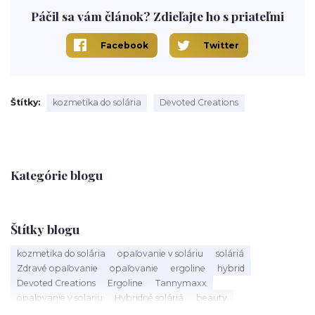
Páčil sa vám článok? Zdieľajte ho s priateľmi
Facebook
Twitter
Štítky
kozmetika do solária
Devoted Creations
Kategórie blogu
Štítky blogu
kozmetika do solária
opaľovanie v soláriu
soláriá
Zdravé opaľovanie
opaľovanie
ergoline
hybrid
Devoted Creations
Ergoline
Tannymaxx
opalovanie v solariu
Hybridné soláriá
beauty
slnečné žiarenie
Soláriá
Kozmetika do solária