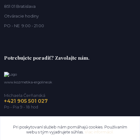
851 01 Bratislava
Otváracie hodiny
PO - NE 9:00 - 21:00
Potrebujete poradiť? Zavolajte nám.
www.kozmetika-ergoline.sk
Michaela Čerňanská
+421 905 501 027
Po - Pia 9 - 18 hod
michaela@ergoline.sk
Pri poskytovaní služieb nám pomáhajú cookies. Používaním
webu s tým vyjadrujete súhlas.
Viac informácií.