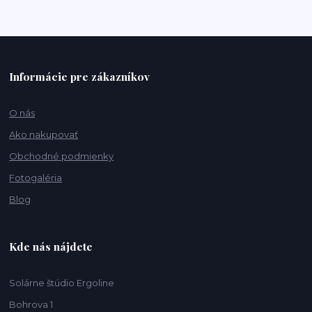
Informácie pre zákazníkov
O nás
Ako nakupovať
Obchodné podmienky
Fotogaléria
Blog
Kde nás nájdete
Solárne štúdio Ergoline
Bohrova 1