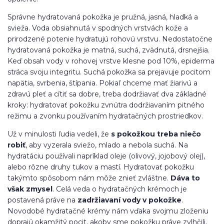
Správne hydratovaná pokožka je pružná, jasná, hladká a
svieža. Voda obsiahnutá v spodných vrstvách kože a
prirodzené potenie hydratujú rohovú vrstvu. Nedostatočne
hydratovaná pokožka je matná, suchá, zvädnutá, drsnejšia.
Keď obsah vody v rohovej vrstve klesne pod 10%, epiderma
stráca svoju integritu. Suchá pokožka sa prejavuje pocitom
napätia, svrbenia, štípania. Pokiaľ chceme mať žiarivú a
zdravú pleť a cítiť sa dobre, treba dodržiavať dva základné
kroky: hydratovať pokožku zvnútra dodržiavaním pitného
režimu a zvonku používaním hydratačných prostriedkov.
Už v minulosti ľudia vedeli, že
s pokožkou treba niečo
robiť
, aby vyzerala sviežo, mlado a nebola suchá. Na
hydratáciu používali napríklad oleje (olivový, jojobový olej),
alebo rôzne druhy tukov a mastí. Hydratovať pokožku
takýmto spôsobom nám môže znieť zvláštne.
Dáva to
však zmysel
. Celá veda o hydratačných krémoch je
postavená práve na
zadržiavaní vody v pokožke
.
Novodobé hydratačné krémy nám vďaka svojmu zloženiu
doprajú okamžitý pocit, akoby sme pokožku práve zvlhčili,