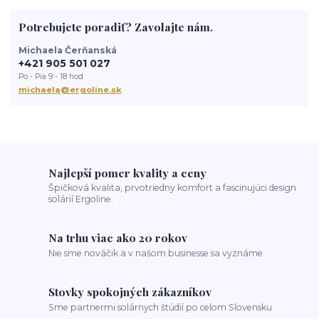
správne opalovanie
anti aging
sun
tanning
UV trubice
Potrebujete poradiť? Zavolajte nám.
novinky
devoted creations
servis solaria
rýchle opálenie
Michaela Čerňanská
+421 905 501 027
Po - Pia 9 - 18 hod
michaela@ergoline.sk
Najlepší pomer kvality a ceny
Špičková kvalita, prvotriedny komfort a fascinujúci design
solárií Ergoline.
Na trhu viac ako 20 rokov
Nie sme nováčik a v našom businesse sa vyznáme
Stovky spokojných zákazníkov
Sme partnermi solárnych štúdií po celom Slovensku