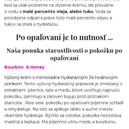
keď sa však pozrieme na zloženie krému, ide prevažne
o vodu a
malé percento oleja, alebo tuku
. Voda sa
prirodzene odparí a práve toto malé percento olejov a
tukov sa stará o hydratáciu.
Po opaľovaní je to nutnosť ...
Naša ponuka starostlivosti o pokožku po
opaľovaní
Bourbon & Honey
Výživný krém s mimoriadne hydratačným 24 hodinovým
účinkom.
Tento výživný hydratačný prípravok je zmiešaný s
extraktami pšenice, raže a medu, ktoré uvoľňujú napnutú
pokožku, zjemňujú a zároveň bojujú proti príznakom
starnutia . Aloe vera pokožku po opaľovaní príjemne schladí
a rehydratuje. Na telo sa aplikuje ľahko a suché miesta
okamžite hydratuje. Rýchlo sa vstrebe, pokožka nezostáva
mastná a lepkavá. Má príjemnú vôňu medu a bourbonu.