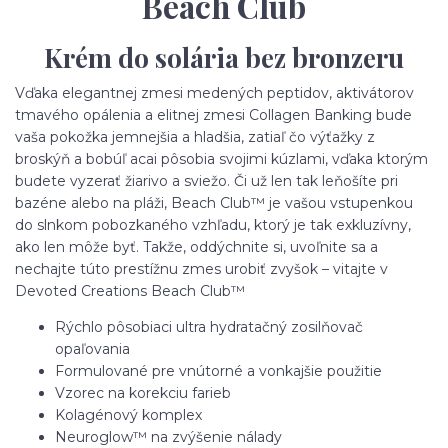
Beach Club
Krém do solária bez bronzeru
Vďaka elegantnej zmesi medených peptidov, aktivátorov
tmavého opálenia a elitnej zmesi Collagen Banking bude
vaša pokožka jemnejšia a hladšia, zatiaľ čo výťažky z
broskýň a bobúľ acai pôsobia svojimi kúzlami, vďaka ktorým
budete vyzerať žiarivo a sviežo. Či už len tak leňošíte pri
bazéne alebo na pláži, Beach Club™ je vašou vstupenkou
do slnkom pobozkaného vzhľadu, ktorý je tak exkluzívny,
ako len môže byť. Takže, oddýchnite si, uvoľnite sa a
nechajte túto prestížnu zmes urobiť zvyšok – vitajte v
Devoted Creations Beach Club™
Rýchlo pôsobiaci ultra hydratačný zosilňovač
opaľovania
Formulované pre vnútorné a vonkajšie použitie
Vzorec na korekciu farieb
Kolagénový komplex
Neuroglow™ na zvýšenie nálady