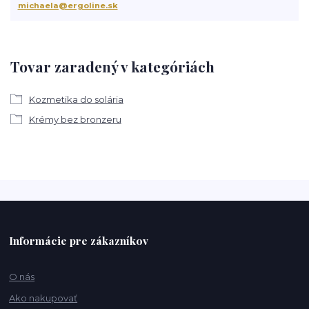
michaela@ergoline.sk
Tovar zaradený v kategóriách
Kozmetika do solária
Krémy bez bronzeru
Informácie pre zákazníkov
O nás
Ako nakupovať