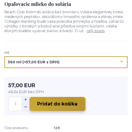
Opaľovacie mlieko do solária
Beach Club Krém do solária bez bronzeru Vďaka elegantnej zmesi
medených peptidov, aktivátorov tmavého opálenia a elitnej zmesi
Collagen Banking bude vaša pokožka jemnejšia a hladšia, zatiaľ čo
výťažky z broskýň a bobúľ acai pôsobia svojimi kúzlami, vďaka
ktorým budete vyzerať žiarivo a sviežo. Či už...
celý popis
ml
57,00 EUR
46,34 EUR
bez DPH
Pridať do košíka
Číslo produktu:
129