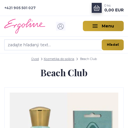
0
ks
+421 905 501 027
0,00 EUR
Menu
Hľadať
Úvod
Kozmetika do solária
Beach Club
Beach Club