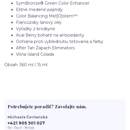
SymBronze® Green Color Enhancer
Elitné medené peptidy
Color Balancing Mel[O]stem™
Francúzsky ľanový olej
Výťažky z broskyne
Acai Berry bohaté na antioxidanty
Ochrana proti vyblednutiu tetovania a farby
After Tan Zápach Eliminators
Vôňa Island Colada
Obsah: 360 ml / 15 ml
Potrebujete poradiť? Zavolajte nám.
Michaela Čerňanská
+421 905 501 027
Po - Pia 9 - 18 hod