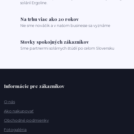
solárií Ergoline.
Na trhu viac ako 20 rokov
Nie sme nováčik a v našom businesse sa vyznáme
Stovky spokojných zákazníkov
Sme partnermi solárnych štúdií po celom Slovensku
Informácie pre zákazníkov
O nás
Ako nakupovať
Obchodné podmienky
Fotogaléria