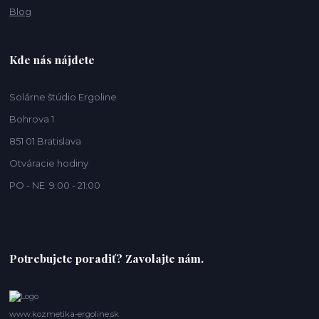
Blog
Kde nás nájdete
Solárne štúdio Ergoline
Bohrova 1
851 01 Bratislava
Otváracie hodiny
PO - NE 9:00 - 21:00
Potrebujete poradiť? Zavolajte nám.
www.kozmetika-ergoline.sk