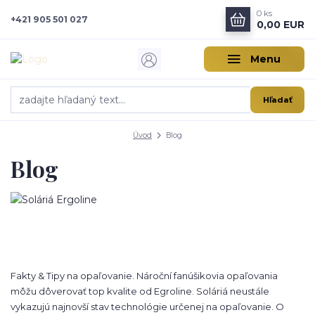
0
ks
+421 905 501 027
0,00 EUR
Menu
Hľadať
Úvod
Blog
Blog
Fakty & Tipy na opaľovanie. Nároční fanúšikovia opaľovania
môžu dôverovať top kvalite od Egroline. Soláriá neustále
vykazujú najnovší stav technológie určenej na opaľovanie. O