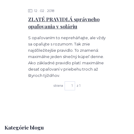
12
02
2018
ZLATÉ PRAVIDLÁ správneho
opaľovania v soláriu
S opaľovaním to nepreháňajte, ale vždy
sa opaľujte s rozumom. Tak znie
najdôležitejšie pravidlo. To znamená:
maximálne jeden slnečný kúpeľ denne.
Ako základné pravidlo platí: maximálne
desať opaľovaní v priebehu troch až
štyroch týždňov.
strana
z 1
Kategórie blogu