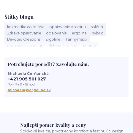
Štítky blogu
kozmetika do solária
opaľovanie v soláriu
soláriá
Zdravé opaľovanie
opaľovanie
ergoline
hybrid
Devoted Creations
Ergoline
Tannymaxx
opalovanie v solariu
Hybridné soláriá
beauty
slnečné žiarenie
Soláriá
Kozmetika do solária
správne opalovanie
anti aging
sun
tanning
UV trubice
Potrebujete poradiť? Zavolajte nám.
novinky
devoted creations
servis solaria
rýchle opálenie
Michaela Čerňanská
+421 905 501 027
Po - Pia 9 - 18 hod
michaela@ergoline.sk
Najlepší pomer kvality a ceny
Špičková kvalita, prvotriedny komfort a fascinujúci design