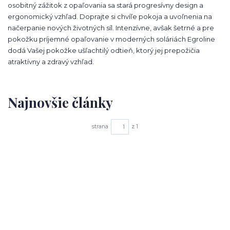
osobitný zážitok z opaľovania sa stará progresívny design a
ergonomický vzhľad. Doprajte si chvíľe pokoja a uvoľnenia na
načerpanie nových životných síl. Intenzívne, avšak šetrné a pre
pokožku príjemné opaľovanie v moderných soláriách Egroline
dodá Vašej pokožke ušľachtilý odtieň, ktorý jej prepožičia
atraktívny a zdravý vzhľad.
Najnovšie články
strana
z 1