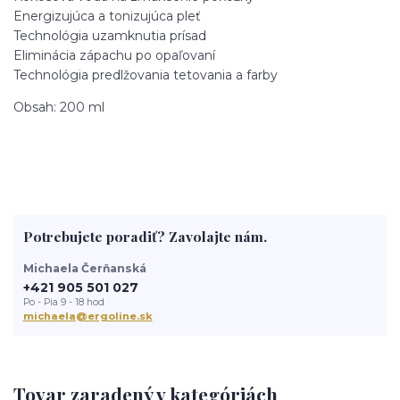
Energizujúca a tonizujúca pleť
Technológia uzamknutia prísad
Eliminácia zápachu po opaľovaní
Technológia predlžovania tetovania a farby
Obsah: 200 ml
Potrebujete poradiť? Zavolajte nám.
Michaela Čerňanská
+421 905 501 027
Po - Pia 9 - 18 hod
michaela@ergoline.sk
Tovar zaradený v kategóriách