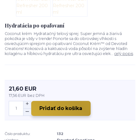
Hydratácia po opaľovaní
Coconut krém Hydratačný telový sprej Super jemná a žiarivá
pokožka je vždy v trende! Ponorte sa do obrovskej vlhkosti s
osviežujúcim sprejom po opaľovaní Coconut Krém™ od Devoted
Creations! Kokosová a kaktusová voda pôsobí na zvýšenie hladín
kolagénu a hĺbkovú hydratáciu pre ultra osviežujúci elek...
celý popis
21,60 EUR
17,56 EUR
bez DPH
Pridať do košíka
Číslo produktu:
132