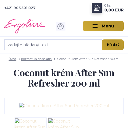
0
ks
+421 905 501 027
0,00 EUR
Menu
Hľadať
Úvod
Kozmetika do solária
Coconut krém After Sun Refresher 200 ml
Coconut krém After Sun
Refresher 200 ml