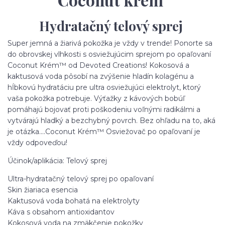
Coconut krém
Hydratačný telový sprej
Super jemná a žiarivá pokožka je vždy v trende! Ponorte sa
do obrovskej vlhkosti s osviežujúcim sprejom po opaľovaní
Coconut Krém™ od Devoted Creations! Kokosová a
kaktusová voda pôsobí na zvýšenie hladín kolagénu a
hĺbkovú hydratáciu pre ultra osviežujúci elektrolyt, ktorý
vaša pokožka potrebuje. Výťažky z kávových bobúľ
pomáhajú bojovať proti poškodeniu voľnými radikálmi a
vytvárajú hladký a bezchybný povrch. Bez ohľadu na to, aká
je otázka....Coconut Krém™ Osviežovač po opaľovaní je
vždy odpoveďou!
Účinok/aplikácia: Telový sprej
Ultra-hydratačný telový sprej po opaľovaní
Skin žiariaca esencia
Kaktusová voda bohatá na elektrolyty
Káva s obsahom antioxidantov
Kokosová voda na zmäkčenie pokožky