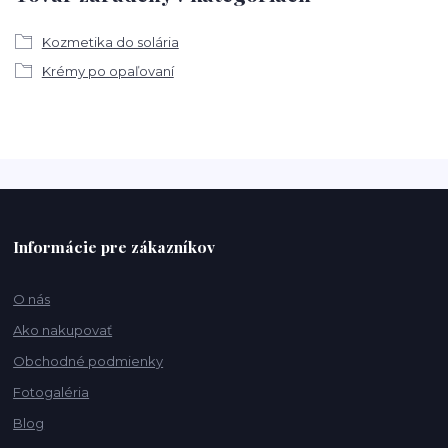
Kozmetika do solária
Krémy po opaľovaní
Informácie pre zákazníkov
O nás
Ako nakupovať
Obchodné podmienky
Fotogaléria
Blog