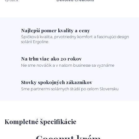
výrobca:
Devoted Creations
Najlepší pomer kvality a ceny
Špičková kvalita, prvotriedny komfort a fascinujúci design
solárií Ergoline.
Na trhu viac ako 20 rokov
Nie sme nováčik a v našom businesse sa vyznáme
Stovky spokojných zákazníkov
Sme partnermi solárnych štúdií po celom Slovensku
Kompletné špecifikácie