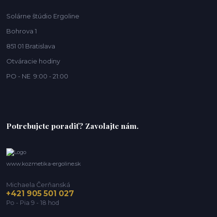
Solárne štúdio Ergoline
Bohrova 1
851 01 Bratislava
Otváracie hodiny
PO - NE 9:00 - 21:00
Potrebujete poradiť? Zavolajte nám.
www.kozmetika-ergoline.sk
Michaela Čerňanská
+421 905 501 027
Po - Pia 9 - 18 hod