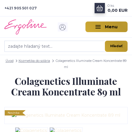
0
ks
+421 905 501 027
0,00 EUR
Menu
Hľadať
Úvod
Kozmetika do solária
Colagenetics Illuminate Cream Koncentrate 89
ml
Colagenetics Illuminate
Cream Koncentrate 89 ml
Novinka