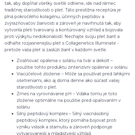
tak, aby dopĺňal všetky svetlé odtiene, ide nad rámec
tradičnej starostlivosti o pleť. Táto prestížna receptúra ​​je
plná pokročilého kolagénu, účinných peptidov a
zvýrazňovačov žiarivosti a zároveň je navrhnutá tak, aby
vytvorila pleti tvarovaný a kontúrovaný vzhľad a bojovala
proti výskytu nedokonalostí. Nechajte svoju pleť žiariť a
odhaľte rozjasnenejšiu pleť s Collagenetics Illuminate -
pretože vaša pleť si zaslúži žiariť v každom svetle.
Zosilňovač opálenia v soláriu na tvár a dekolt –
použitie tohto produktu zintenzívni opálenie v soláriu
Viacúčelové zloženie – Môže sa používať pred ľahkými
ošetreniami, ako aj doma denne ako súčasť vašej
starostlivosti o pleť.
Zmes na vyrovnávanie pH – Vďaka tomu je toto
zloženie optimálne na použitie pred opaľovaním v
soláriu
Silný peptidový komplex – Silný viacnásobný
peptidový komplex, ktorý pomáha bojovať proti
vzniku vrások a starnutiu a zároveň podporuje
vytvarovanejší a mladistvejší vzhľad.