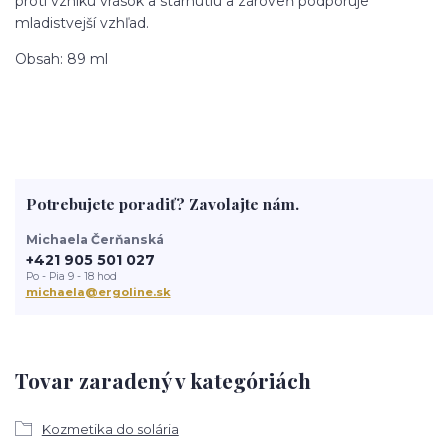
proti vzniku vrások a starnutiu a zároveň podporuje
mladistvejší vzhľad.
Obsah: 89 ml
Potrebujete poradiť? Zavolajte nám.
Michaela Čerňanská
+421 905 501 027
Po - Pia 9 - 18 hod
michaela@ergoline.sk
Tovar zaradený v kategóriách
Kozmetika do solária