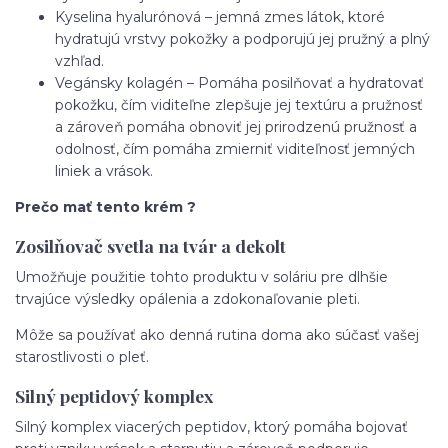
Kyselina hyalurónová – jemná zmes látok, ktoré
hydratujú vrstvy pokožky a podporujú jej pružný a plný
vzhľad.
Vegánsky kolagén – Pomáha posilňovať a hydratovať
pokožku, čím viditeľne zlepšuje jej textúru a pružnosť
a zároveň pomáha obnoviť jej prirodzenú pružnosť a
odolnosť, čím pomáha zmierniť viditeľnosť jemných
liniek a vrások.
Prečo mať tento krém ?
Zosilňovač svetla na tvár a dekolt
Umožňuje použitie tohto produktu v soláriu pre dlhšie
trvajúce výsledky opálenia a zdokonaľovanie pleti.
Môže sa používať ako denná rutina doma ako súčasť vašej
starostlivosti o pleť.
Silný peptidový komplex
Silný komplex viacerých peptidov, ktorý pomáha bojovať