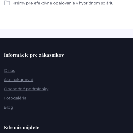
Krémy pre efektívne opaľovanie v hybridnom soláriu
Informácie pre zákazníkov
O nás
Ako nakupovať
Obchodné podmienky
Fotogaléria
Blog
Kde nás nájdete