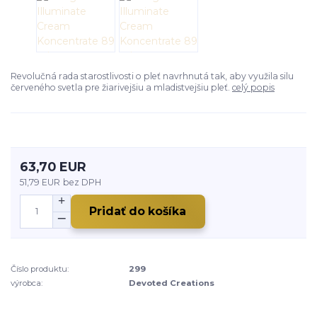
Revolučná rada starostlivosti o pleť navrhnutá tak, aby využila silu
červeného svetla pre žiarivejšiu a mladistvejšiu pleť.
celý popis
63,70 EUR
51,79 EUR
bez DPH
Pridať do košíka
Číslo produktu:
299
výrobca:
Devoted Creations