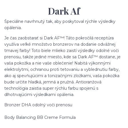
Dark Af
Špeciálne navrhnutý tak, aby poskytoval rýchle výsledky
opálenia.
Je čas zaobstarať si Dark AF™! Táto pokročilá receptúra
využíva veľké množstvo bronzerov na dodanie odvážnej
tmavej farby! Toto biele mlieko zaistí výsledky odolné voči
prenosu, takže jediné miesto, kde sa Dark AF™ dostane, je
vaša pokožka a nie vaše oblečenie! Nabitá výkonnými
elektrolytmi, ochranou proti tetovaniu a vyblednutiu farby,
ako aj spevňujúcimi a tonizačnými zložkami, vaša pokožka
bude určite hladká, jemná a pružná. Antioranžová
technológia zaistia super rýchlu farbu spojenú s
dlhotrvajúcimi výsledkami opálenia.
Bronzer DHA odolný voči prenosu
Body Balancing BB Creme Formula