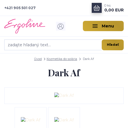
0
ks
+421 905 501 027
0,00 EUR
Menu
Hľadať
Úvod
Kozmetika do solária
Dark Af
Dark Af