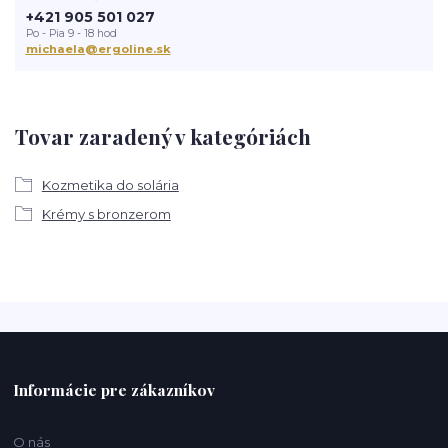
+421 905 501 027
Po - Pia 9 - 18 hod
michaela@ergoline.sk
Tovar zaradený v kategóriách
Kozmetika do solária
Krémy s bronzerom
Informácie pre zákazníkov
O nás