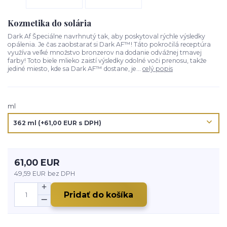
Kozmetika do solária
Dark Af Špeciálne navrhnutý tak, aby poskytoval rýchle výsledky
opálenia. Je čas zaobstarať si Dark AF™! Táto pokročilá receptúra
využíva veľké množstvo bronzerov na dodanie odvážnej tmavej
farby! Toto biele mlieko zaistí výsledky odolné voči prenosu, takže
jediné miesto, kde sa Dark AF™ dostane, je...
celý popis
ml
61,00 EUR
49,59 EUR
bez DPH
Pridať do košíka