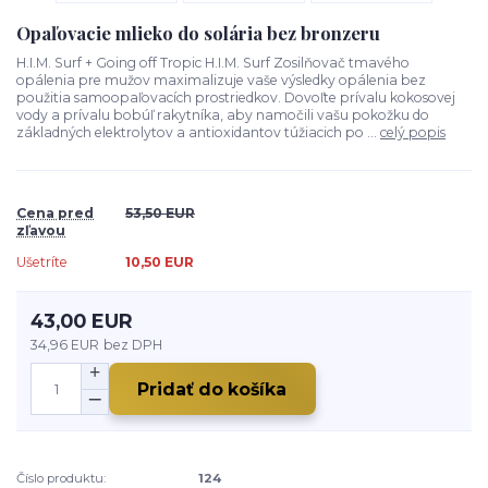
Opaľovacie mlieko do solária bez bronzeru
H.I.M. Surf + Going off Tropic H.I.M. Surf Zosilňovač tmavého
opálenia pre mužov maximalizuje vaše výsledky opálenia bez
použitia samoopaľovacích prostriedkov. Dovoľte prívalu kokosovej
vody a prívalu bobúľ rakytníka, aby namočili vašu pokožku do
základných elektrolytov a antioxidantov túžiacich po ...
celý popis
Cena pred
53,50 EUR
zľavou
Ušetríte
10,50 EUR
43,00 EUR
34,96 EUR
bez DPH
Pridať do košíka
Číslo produktu:
124