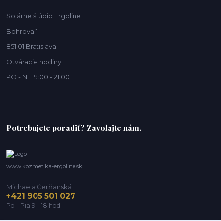
Solárne štúdio Ergoline
Bohrova 1
851 01 Bratislava
Otváracie hodiny
PO - NE 9:00 - 21:00
Potrebujete poradiť? Zavolajte nám.
www.kozmetika-ergoline.sk
Michaela Čerňanská
+421 905 501 027
Po - Pia 9 - 18 hod