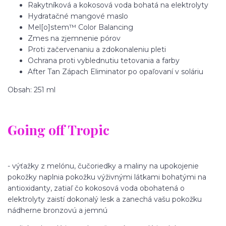
Rakytníková a kokosová voda bohatá na elektrolyty
Hydratačné mangové maslo
Mel[o]stem™ Color Balancing
Zmes na zjemnenie pórov
Proti začervenaniu a zdokonaleniu pleti
Ochrana proti vyblednutiu tetovania a farby
After Tan Zápach Eliminator po opaľovaní v soláriu
Obsah: 251 ml
Going off Tropic
- výťažky z melónu, čučoriedky a maliny na upokojenie
pokožky naplnia pokožku výživnými látkami bohatými na
antioxidanty, zatiaľ čo kokosová voda obohatená o
elektrolyty zaistí dokonalý lesk a zanechá vašu pokožku
nádherne bronzovú a jemnú