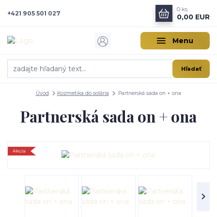
0
ks
+421 905 501 027
0,00 EUR
Menu
Hľadať
Úvod
Kozmetika do solária
Partnerská sada on + ona
Partnerská sada on + ona
Akcia