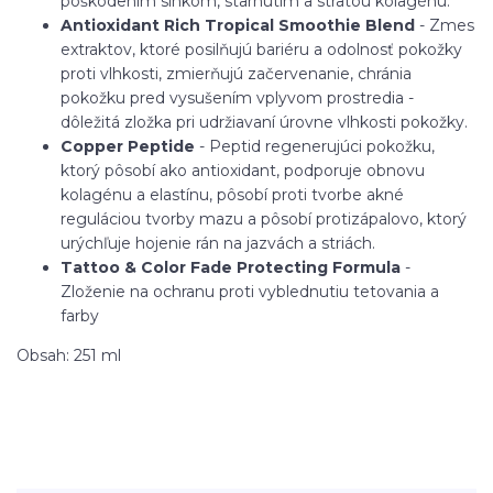
poškodením slnkom, starnutím a stratou kolagénu.
Antioxidant Rich Tropical Smoothie Blend
- Zmes
extraktov, ktoré posilňujú bariéru a odolnosť pokožky
proti vlhkosti, zmierňujú začervenanie, chránia
pokožku pred vysušením vplyvom prostredia -
dôležitá zložka pri udržiavaní úrovne vlhkosti pokožky.
Copper Peptide
- Peptid regenerujúci pokožku,
ktorý pôsobí ako antioxidant, podporuje obnovu
kolagénu a elastínu, pôsobí proti tvorbe akné
reguláciou tvorby mazu a pôsobí protizápalovo, ktorý
urýchľuje hojenie rán na jazvách a striách.
Tattoo & Color Fade Protecting Formula
-
Zloženie na ochranu proti vyblednutiu tetovania a
farby
Obsah: 251 ml