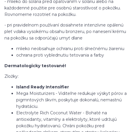
- mlieko do solária pred opaľovaním v soláriu alebo na
každodenné použitie pre osobnú starostlivosť o pokožku.
Rovnomerne rozotrieť na pokožku.
- pri pravidelnom používaní dosiahnete intenzívne opálenú
pleť vďaka vysokému obsahu bronzeru, po nanesení krému
na pokožku sa odporúčajú umyť dlane
mlieko neobsahuje ochranu proti slnečnému žiareniu
ochrana proti vyblednutiu tetovania a farby
Dermatologicky testované!
Zložky:
Island Ready Intensifier
Mega Moisturizers - Viditeľne redukuje výskyt pórov a
pigmntových škvŕn, poskytuje dokonalú, nemastnú
hydratáciu.
Electrolyte Rich Coconut Water - Bohaté na
antioxidanty, vitamíny a elektrolyty, ktoré udržujú
pokožku hydratovanú. Chráni pokožku pred