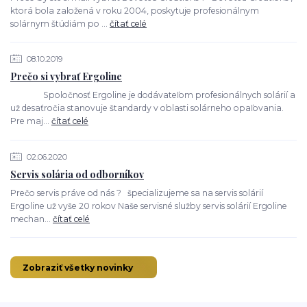
ktorá bola založená v roku 2004, poskytuje profesionálnym
solárnym štúdiám po ...
čítať celé
08.10.2019
Prečo si vybrať Ergoline
Spoločnosť Ergoline je dodávateľom profesionálnych solárií a
už desaťročia stanovuje štandardy v oblasti solárneho opaľovania.
Pre maj...
čítať celé
02.06.2020
Servis solária od odborníkov
Prečo servis práve od nás ? špecializujeme sa na servis solárií
Ergoline už vyše 20 rokov Naše servisné služby servis solárií Ergoline
mechan...
čítať celé
Zobraziť všetky novinky