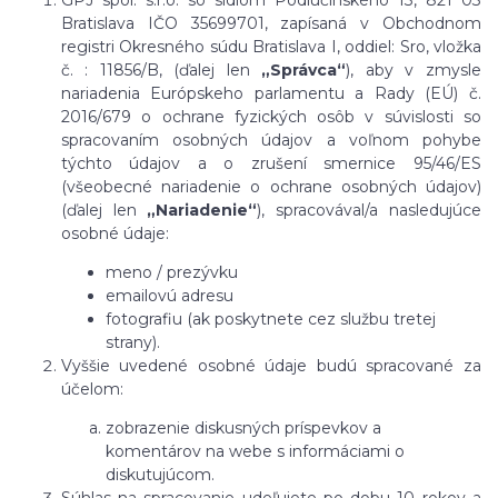
Bratislava IČO 35699701, zapísaná v Obchodnom
registri Okresného súdu Bratislava I, oddiel: Sro, vložka
č. : 11856/B,
(ďalej len
„Správca“
), aby v zmysle
nariadenia Európskeho parlamentu a Rady (EÚ) č.
2016/679 o ochrane fyzických osôb v súvislosti so
spracovaním osobných údajov a voľnom pohybe
týchto údajov a o zrušení smernice 95/46/ES
(všeobecné nariadenie o ochrane osobných údajov)
(ďalej len
„Nariadenie“
), spracovával/a nasledujúce
osobné údaje:
meno / prezývku
emailovú adresu
fotografiu (ak poskytnete cez službu tretej
strany).
Vyššie uvedené osobné údaje budú spracované za
účelom:
zobrazenie diskusných príspevkov a
komentárov na webe s informáciami o
diskutujúcom.
Súhlas na spracovanie udeľujete po dobu
10 rokov
a