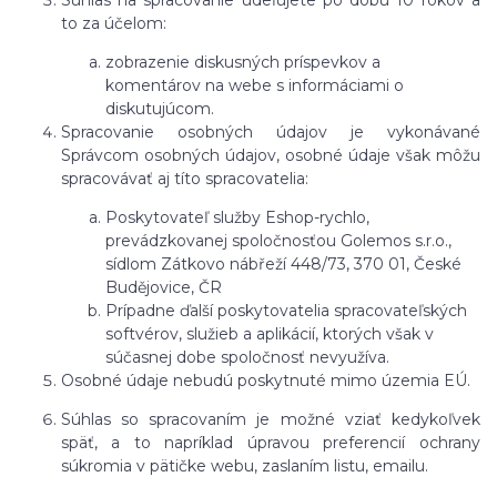
to za účelom:
zobrazenie diskusných príspevkov a
komentárov na webe s informáciami o
diskutujúcom.
Spracovanie osobných údajov je vykonávané
Správcom osobných údajov, osobné údaje však môžu
spracovávať aj títo spracovatelia:
Poskytovateľ služby Eshop-rychlo,
prevádzkovanej spoločnosťou Golemos s.r.o.,
sídlom Zátkovo nábřeží 448/73, 370 01, České
Budějovice, ČR
Prípadne ďalší poskytovatelia spracovateľských
softvérov, služieb a aplikácií, ktorých však v
súčasnej dobe spoločnosť nevyužíva.
Osobné údaje
nebudú
poskytnuté mimo územia EÚ.
Súhlas so spracovaním je možné vziať kedykoľvek
späť, a to
napríklad úpravou preferencií ochrany
súkromia v pätičke webu, zaslaním listu, emailu.