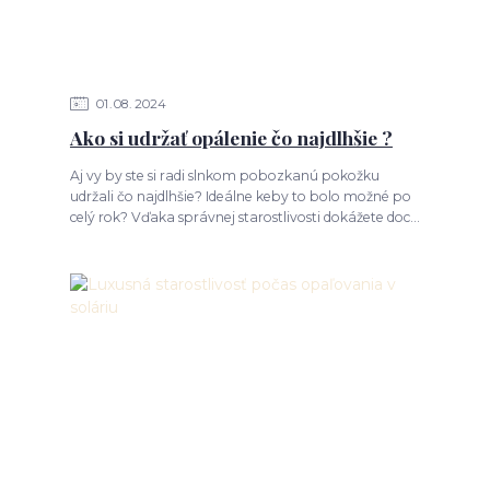
01
08
2024
Ako si udržať opálenie čo najdlhšie ?
Aj vy by ste si radi slnkom pobozkanú pokožku
udržali čo najdlhšie? Ideálne keby to bolo možné po
celý rok? Vďaka správnej starostlivosti dokážete doc...