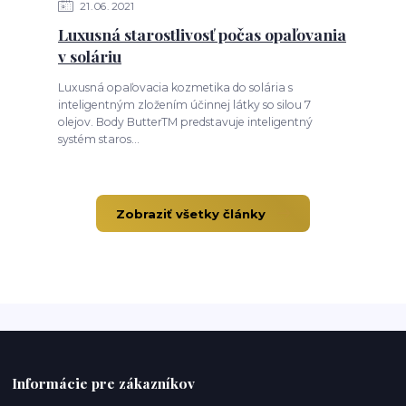
21
06
2021
Luxusná starostlivosť počas opaľovania
v soláriu
Luxusná opaľovacia kozmetika do solária s
inteligentným zložením účinnej látky so silou 7
olejov. Body ButterTM predstavuje inteligentný
systém staros...
Zobraziť všetky články
Informácie pre zákazníkov