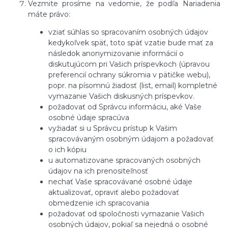
Vezmite prosíme na vedomie, že podľa Nariadenia
máte právo:
vziať súhlas so spracovaním osobných údajov
kedykoľvek späť, toto späť vzatie bude mať za
následok
anonymizovanie informácií o
diskutujúcom pri Vašich príspevkoch (úpravou
preferencií ochrany súkromia v pätičke webu),
popr. na písomnú žiadosť (list, email) kompletné
vymazanie Vašich diskusných príspevkov.
požadovať od Správcu informáciu, aké Vaše
osobné údaje spracúva
vyžiadať si u Správcu prístup k Vašim
spracovávaným osobným údajom a požadovať
o ich kópiu
u automatizovane spracovaných osobných
údajov na ich prenositeľnosť
nechať Vaše spracovávané osobné údaje
aktualizovať, opraviť alebo požadovať
obmedzenie ich spracovania
požadovať od spoločnosti vymazanie Vašich
osobných údajov, pokiaľ sa nejedná o osobné