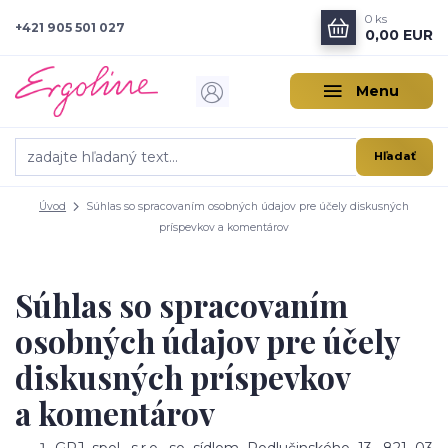
0
ks
+421 905 501 027
0,00 EUR
Menu
Hľadať
Úvod
Súhlas so spracovaním osobných údajov pre účely diskusných
príspevkov a komentárov
Súhlas so spracovaním
osobných údajov pre účely
diskusných príspevkov
a komentárov
GPJ spol. s.r.o. so sídlom Podlučinského 13, 821 03