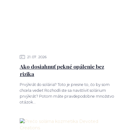
21
07
2026
Ako dosiahnuť pekné opálenie bez
rizika
Prvýkrát do solária? Toto je presne to, čo by som
chcela vedieť Rozhodli ste sa navštíviť solárium
prvýkrát? Potom máte pravdepodobne množstvo
otázok...