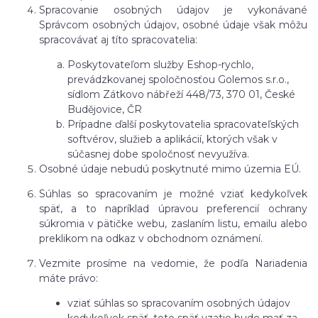
Spracovanie osobných údajov je vykonávané
Správcom osobných údajov, osobné údaje však môžu
spracovávať aj títo spracovatelia:
Poskytovateľom služby Eshop-rychlo,
prevádzkovanej spoločnosťou Golemos s.r.o.,
sídlom Zátkovo nábřeží 448/73, 370 01, České
Budějovice, ČR
Prípadne ďalší poskytovatelia spracovateľských
softvérov, služieb a aplikácií, ktorých však v
súčasnej dobe spoločnosť nevyužíva.
Osobné údaje
nebudú
poskytnuté mimo územia EÚ.
Súhlas so spracovaním je možné vziať kedykoľvek
späť, a to
napríklad úpravou preferencií ochrany
súkromia v pätičke webu, zaslaním listu, emailu alebo
preklikom na odkaz v obchodnom oznámení.
Vezmite prosíme na vedomie, že podľa Nariadenia
máte právo:
vziať súhlas so spracovaním osobných údajov
kedykoľvek späť, toto späť vzatie bude mať za