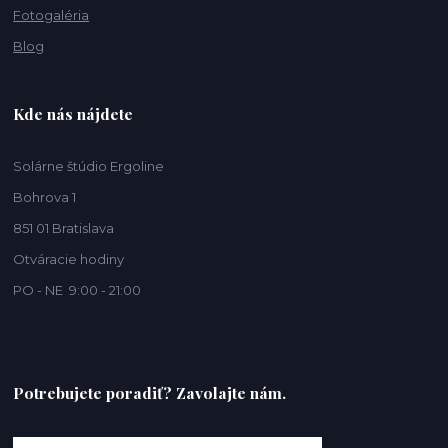
Fotogaléria
Blog
Kde nás nájdete
Solárne štúdio Ergoline
Bohrova 1
851 01 Bratislava
Otváracie hodiny
PO - NE 9:00 - 21:00
Potrebujete poradiť? Zavolajte nám.