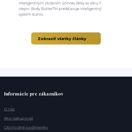
inteligentným zložením účinnej látky so silou 7
olejov. Body ButterTM predstavuje inteligentný
systém staros...
Zobraziť všetky články
Informácie pre zákazníkov
O nás
Ako nakupovať
Obchodné podmienky