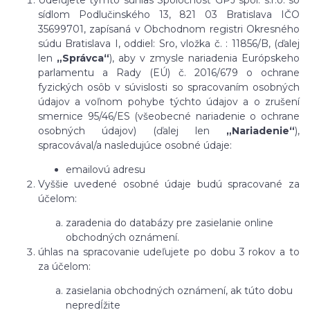
sídlom Podlučinského 13, 821 03 Bratislava IČO
35699701, zapísaná v Obchodnom registri Okresného
súdu Bratislava I, oddiel: Sro, vložka č. : 11856/B,
(ďalej
len
„Správca“
), aby v zmysle nariadenia Európskeho
parlamentu a Rady (EÚ) č. 2016/679 o ochrane
fyzických osôb v súvislosti so spracovaním osobných
údajov a voľnom pohybe týchto údajov a o zrušení
smernice 95/46/ES (všeobecné nariadenie o ochrane
osobných údajov) (ďalej len
„Nariadenie“
),
spracovával/a nasledujúce osobné údaje:
emailovú adresu
Vyššie uvedené osobné údaje budú spracované za
účelom:
zaradenia do databázy pre zasielanie online
obchodných oznámení.
úhlas na spracovanie udeľujete po dobu
3 rokov
a to
za účelom:
zasielania obchodných oznámení, ak túto dobu
nepredĺžite