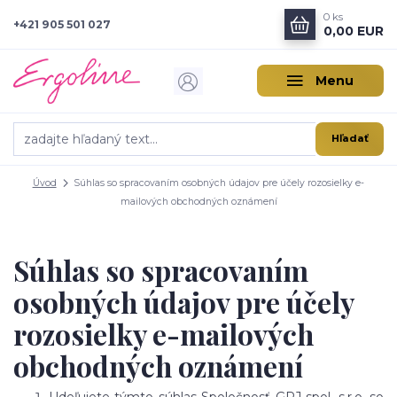
0
ks
+421 905 501 027
0,00 EUR
Menu
Hľadať
Úvod
Súhlas so spracovaním osobných údajov pre účely rozosielky e-
mailových obchodných oznámení
Súhlas so spracovaním
osobných údajov pre účely
rozosielky e-mailových
obchodných oznámení
Udeľujete týmto súhlas Spoločnosť GPJ spol. s.r.o. so