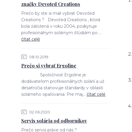
značky Devoted Creations
Prečo by ste si mali vybrať Devoted
Creations ? Devoted Creations , ktorá
bola založená v roku 2004, poskytuje
profesionálnym solárnym štúdiám po ...
čítať celé
08.10.2019
Prečo si vybrať Ergoline
Spoločnosť Ergoline je
dodávateľom profesionálnych solárií a už
desaťročia stanovuje štandardy v oblasti
solárneho opaľovania. Pre maj...
čítať celé
02.06.2020
Servis solária od odborníkov
Prečo servis práve od nás ?