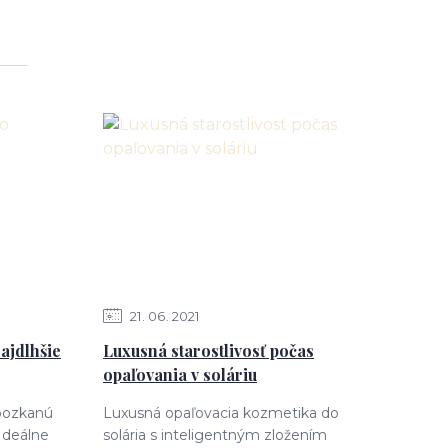
21
06
2021
ajdlhšie
Luxusná starostlivosť počas
opaľovania v soláriu
obozkanú
Luxusná opaľovacia kozmetika do
 Ideálne
solária s inteligentným zložením