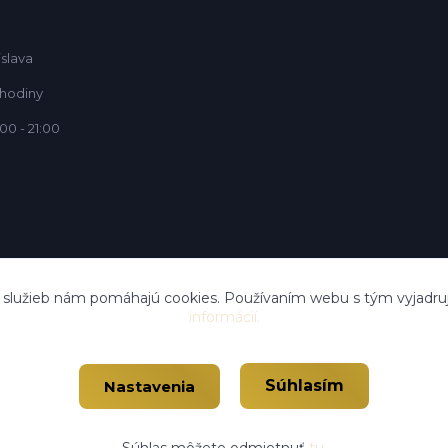
islava
 hodiny
00 - 21:00
í služieb nám pomáhajú cookies. Používaním webu s tým vyjadruj
informácií.
Súhlasím
Nastavenia
Vytvorené na
Eshop-rychlo.sk