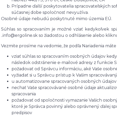
Prípadne ďalší poskytovatelia spracovateľských soft
súčasnej dobe spoločnosť nevyužíva.
Osobné údaje
nebudú
poskytnuté mimo územia EÚ.
Súhlas so spracovaním je možné vziať kedykoľvek sp
..info@ergoline.sk so žiadosťou o odhlásenie alebo klik
Vezmite prosíme na vedomie, že podľa Nariadenia máte 
vziať súhlas so spracovaním osobných údajov kedyk
následok
odstránenie e-mailové adresy z funkcie S
požadovať od Správcu informáciu, aké Vaše osobn
vyžiadať si u Správcu prístup k Vašim spracováva
u automatizovane spracovaných osobných údajov n
nechať Vaše spracovávané osobné údaje aktualizo
spracovania
požadovať od spoločnosti vymazanie Vašich osobný
ktoré je Správca povinný alebo oprávnený ďalej s
predpisov