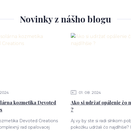
Novinky z nášho blogu
2024
01
08
2024
lárna kozmetika Devoted
Ako si udržať opálenie čo n
s
?
kozmetika Devoted Creations
Aj vy by ste si radi slnkom p
omplexný rad opaľovacej
pokožku udržali čo najdlhšie?