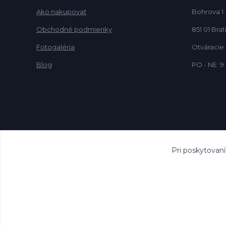
Ako nakupovať
Bohrova 1
Obchodné podmienky
851 01 Brat
Fotogaléria
Otváracie
Blog
PO - NE 9:
Pri poskytovan