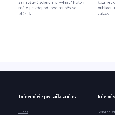
sa navštíviť solárium prvýkrát? Potom
kozmetiky
máte pravdepodobne množstvo
prihliadn
otázok...
zákaz...
Informácie pre zákazníkov
Kde nás
O nás
Solárne št