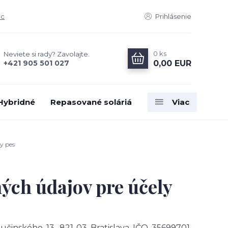
ac
Prihlásenie
0
ks
Neviete si rady? Zavolajte.
0,00 EUR
+421 905 501 027
 Hybridné
Repasované soláriá
Viac
y pes
ých údajov pre účely
lučinského 13, 821 03 Bratislava IČO 35699701,