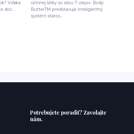
rok? Vďaka
účinnej látky so silou 7 olejov. Body
e doc...
ButterTM predstavuje inteligentný
systém staros...
Potrebujete poradiť? Zavolajte
nám.