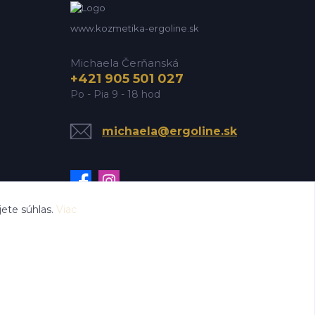
www.kozmetika-ergoline.sk
Michaela Čerňanská
+421 905 501 027
Po - Pia 9 - 18 hod
michaela@ergoline.sk
ete súhlas.
Viac