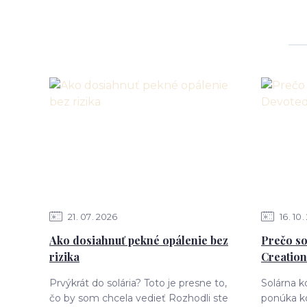
21
07
2026
16
10
Ako dosiahnuť pekné opálenie bez
Prečo so
rizika
Creation
Prvýkrát do solária? Toto je presne to,
Solárna 
čo by som chcela vedieť Rozhodli ste
ponúka k