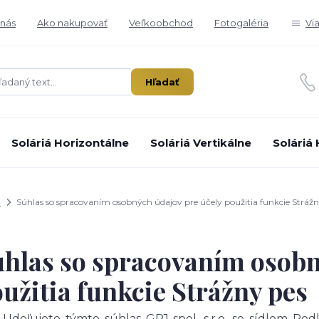
nás
Ako nakupovať
Veľkoobchod
Fotogaléria
Vi
Hľadať
Soláriá Horizontálne
Soláriá Vertikálne
Soláriá
d
Súhlas so spracovaním osobných údajov pre účely použitia funkcie Strážn
hlas so spracovaním osobn
užitia funkcie Strážny pes
Udeľujete týmto súhlas GPJ spol. s.r.o. so sídlom Pod