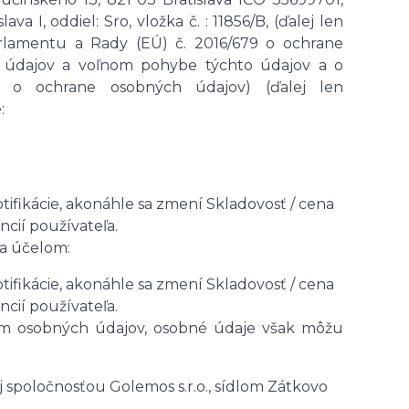
 I, oddiel: Sro, vložka č. : 11856/B,
(ďalej len
rlamentu a Rady (EÚ) č. 2016/679 o ochrane
ch údajov a voľnom pohybe týchto údajov a o
e o ochrane osobných údajov) (ďalej len
:
otifikácie, akonáhle sa zmení Skladovosť / cena
cií používateľa.
za účelom:
otifikácie, akonáhle sa zmení Skladovosť / cena
cií používateľa.
om osobných údajov, osobné údaje však môžu
 spoločnosťou Golemos s.r.o., sídlom Zátkovo