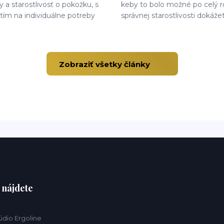
 a starostlivosť o pokožku, s
keby to bolo možné po celý 
utím na individuálne potreby
správnej starostlivosti dokážet
Zobraziť všetky články
 nájdete
údio Ergoline