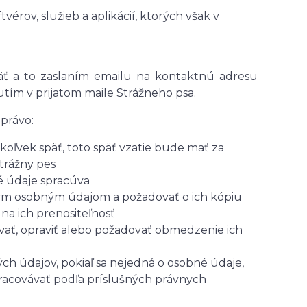
vérov, služieb a aplikácií, ktorých však v
äť a to
zaslaním emailu na kontaktnú adresu
nutím v prijatom maile Strážneho psa.
právo:
oľvek späť, toto späť vzatie bude mať za
trážny pes
é údaje spracúva
ným osobným údajom a požadovať o ich kópiu
a ich prenositeľnosť
vať, opraviť alebo požadovať obmedzenie ich
ch údajov, pokiaľ sa nejedná o osobné údaje,
pracovávať podľa príslušných právnych