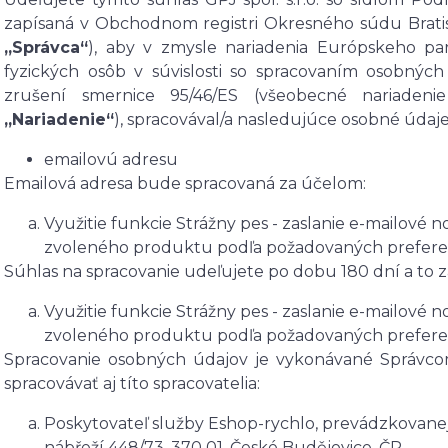
zapísaná v Obchodnom registri Okresného súdu Bratislava
„Správca“
), aby v zmysle nariadenia Európskeho pa
fyzických osôb v súvislosti so spracovaním osobný
zrušení smernice 95/46/ES (všeobecné nariadeni
„Nariadenie“
), spracovával/a nasledujúce osobné údaje
emailovú adresu
Emailová adresa bude spracovaná za účelom:
Využitie funkcie Strážny pes - zaslanie e-mailové n
zvoleného produktu podľa požadovaných preferen
Súhlas na spracovanie udeľujete po dobu
180 dní
a to 
Využitie funkcie Strážny pes - zaslanie e-mailové n
zvoleného produktu podľa požadovaných preferen
Spracovanie osobných údajov je vykonávané Správc
spracovávať aj títo spracovatelia:
Poskytovateľ služby Eshop-rychlo, prevádzkovanej
nábřeží 448/73, 370 01, České Budějovice, ČR