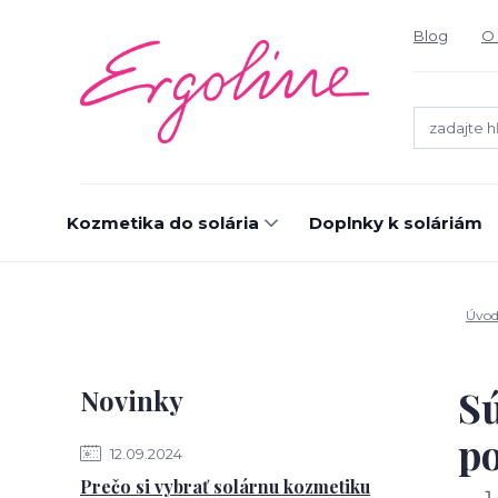
Blog
O 
Kozmetika do solária
Doplnky k soláriám
Úvo
Sú
Novinky
po
12.09.2024
Prečo si vybrať solárnu kozmetiku