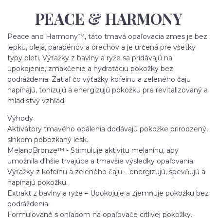
PEACE & HARMONY
Peace and Harmony™, táto tmavá opaľovacia zmes je bez
lepku, oleja, parabénov a orechov a je určená pre všetky
typy pleti. Výťažky z bavlny a ryže sa pridávajú na
upokojenie, zmäkčenie a hydratáciu pokožky bez
podráždenia. Zatiaľ čo výťažky kofeínu a zeleného čaju
napínajú, tonizujú a energizujú pokožku pre revitalizovaný a
mladistvý vzhľad.
Výhody
Aktivátory tmavého opálenia dodávajú pokožke prirodzený,
slnkom pobozkaný lesk.
MelanoBronze™ - Stimuluje aktivitu melanínu, aby
umožnila dlhšie trvajúce a tmavšie výsledky opaľovania.
Výťažky z kofeínu a zeleného čaju – energizujú, spevňujú a
napínajú pokožku.
Extrakt z bavlny a ryže – Upokojuje a zjemňuje pokožku bez
podráždenia.
Formulované s ohľadom na opaľovače citlivej pokožky.