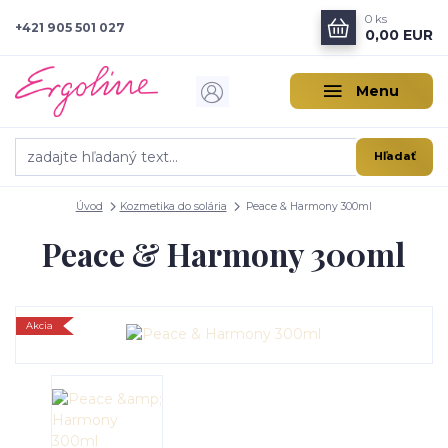
0
ks
+421 905 501 027
0,00 EUR
Menu
Hľadať
Úvod
Kozmetika do solária
Peace & Harmony 300ml
Peace & Harmony 300ml
Akcia