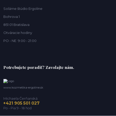
Solárne štúdio Ergoline
Bohrova 1
851 01 Bratislava
Otváracie hodiny
PO - NE 9:00 - 21:00
Potrebujete poradiť? Zavolajte nám.
www.kozmetika-ergoline.sk
Michaela Čerňanská
+421 905 501 027
Po - Pia 9 - 18 hod