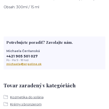
Obsah: 300ml / 15 ml
Potrebujete poradiť? Zavolajte nám.
Michaela Čerňanská
+421 905 501 027
Po - Pia 9 - 18 hod
michaela@ergoline.sk
Tovar zaradený v kategóriách
Kozmetika do solária
Krémy s bronzerom