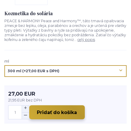
Kozmetika do solária
PEACE & HARMONY Peace and Harmony™, táto tmavá opaľovacia
zmes je bez lepku, oleja, parabénov a orechov a je určená pre všetky
typy pleti. Výťažky z bavlny a ryže sa pridávajú na upokojenie,
zmäkčenie a hydratáciu pokožky bez podráždenia. Zatiaľ čo výťažky
kofeínu a zeleného čaju napínajú, toniz...
celý popis
ml
27,00 EUR
21,95 EUR
bez DPH
Pridať do košíka