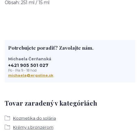
Obsah: 251 ml / 15 ml
Potrebujete poradiť? Zavolajte nám.
Michaela Čerňanská
+421 905 501 027
Po - Pia 9 - 18 hod
michaela@ergoline.sk
Tovar zaradený v kategóriách
Kozmetika do solária
Krémy s bronzerom