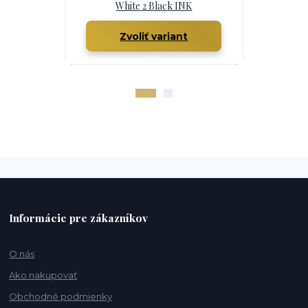
White 2 Black INK
White 2
Zvoliť variant
Z
Informácie pre zákazníkov
O nás
Ako nakupovať
Obchodné podmienky