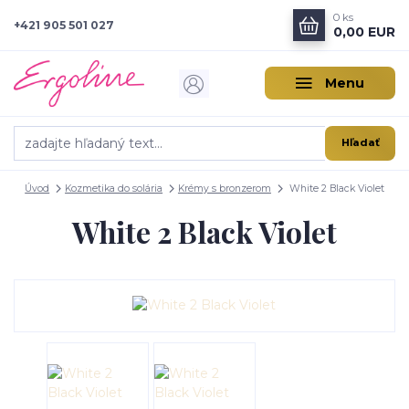
0
ks
+421 905 501 027
0,00 EUR
Menu
Hľadať
Úvod
Kozmetika do solária
Krémy s bronzerom
White 2 Black Violet
White 2 Black Violet