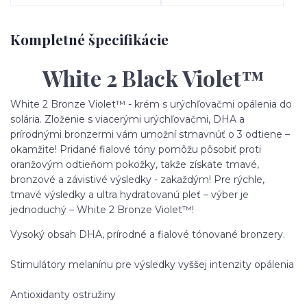
Kompletné špecifikácie
White 2 Black Violet™
White 2 Bronze Violet™ - krém s urýchľovačmi opálenia do
solária. Zloženie s viacerými urýchľovačmi, DHA a
prírodnými bronzermi vám umožní stmavnúť o 3 odtiene –
okamžite! Pridané fialové tóny pomôžu pôsobiť proti
oranžovým odtieňom pokožky, takže získate tmavé,
bronzové a závistivé výsledky - zakaždým! Pre rýchle,
tmavé výsledky a ultra hydratovanú pleť – výber je
jednoduchý – White 2 Bronze Violet™!
Vysoký obsah DHA, prírodné a fialové tónované bronzery.
Stimulátory melanínu pre výsledky vyššej intenzity opálenia
Antioxidanty ostružiny