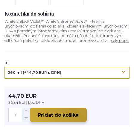
Kozmetika do solária
White 2 Black Violet™ White 2 Bronze Violet™ - krém s
urýchľovačmi opálenia do solária. Zloženie s viacerými urýchľovačmi,
DHA a prírodnými bronzermi vám umožní stmavnúť o 3 odtiene –
okamžite! Pridané fialové tóny pomôžu pôsobiť proti oranžovým
odtieňom pokožky, takže získate tmavé, bronzové a závi...
celý popis
ml
44,70 EUR
36,34 EUR
bez DPH
Pridať do košíka