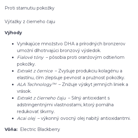
Proti starnutiu pokožky
Výťažky z čierneho čaju
Výhody
Vynikajúce množstvo DHA a prírodných bronzerov
umožní dlhotrvajúci bronzový výsledok.
Fialové tóny
– pôsobia proti oranžovým odtieňom
pokožky.
Extrakt z černice
– Zvyšuje produkciu kolagénu a
elastínu, čím zlepšuje pevnosť a pružnosť pokožky.
ALA Technology™
– Znižuje výskyt jemných liniek a
vrások.
Extrakt z čierneho čaju
– Silný antioxidant s
adstringentnými vlastnosťami, ktorý pomáha
redukovať škvrny.
Acai olej
– výkonný ovocný olej nabitý antioxidantmi.
Vôňa:
Electric Blackberry