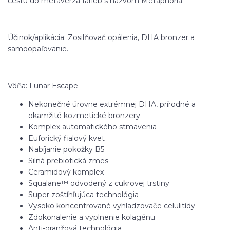
cestu do metaverza farieb s názvom Metaphoria.
Účinok/aplikácia: Zosilňovač opálenia, DHA bronzer a
samoopaľovanie.
Vôňa: Lunar Escape
Nekonečné úrovne extrémnej DHA, prírodné a
okamžité kozmetické bronzery
Komplex automatického stmavenia
Euforický fialový kvet
Nabíjanie pokožky B5
Silná prebiotická zmes
Ceramidový komplex
Squalane™ odvodený z cukrovej trstiny
Super zoštíhľujúca technológia
Vysoko koncentrované vyhladzovače celulitídy
Zdokonalenie a vyplnenie kolagénu
Anti-oranžová technológia