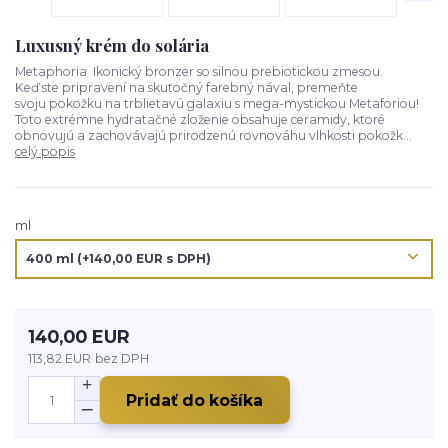
Luxusný krém do solária
Metaphoria Ikonický bronzer so silnou prebiotickou zmesou.
Keď ste pripravení na skutočný farebný nával, premeňte
svoju pokožku na trblietavú galaxiu s mega-mystickou Metaforiou!
Toto extrémne hydratačné zloženie obsahuje ceramidy, ktoré
obnovujú a zachovávajú prirodzenú rovnováhu vlhkosti pokožk...
celý popis
ml
140,00 EUR
113,82 EUR
bez DPH
Pridať do košíka