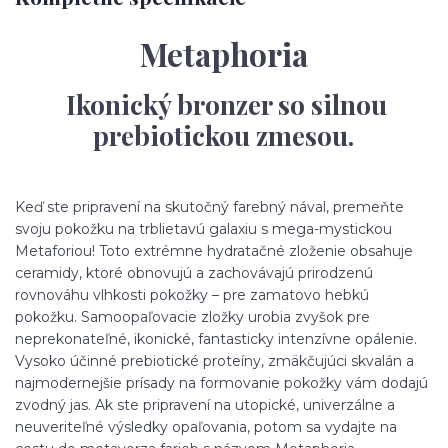
Metaphoria
Ikonický bronzer so silnou
prebiotickou zmesou.
Keď
ste pripravení
na skutočný farebný nával,
premeňte
svoju
pokožku na trblietavú galaxiu s mega-mystickou
Metaforiou! Toto extrémne hydratačné zloženie obsahuje
ceramidy, ktoré obnovujú a zachovávajú prirodzenú
rovnováhu vlhkosti pokožky – pre zamatovo hebkú
pokožku. Samoopaľovacie zložky urobia zvyšok pre
neprekonateľné, ikonické, fantasticky intenzívne opálenie.
Vysoko účinné prebiotické proteíny, zmäkčujúci skvalán a
najmodernejšie prísady na formovanie pokožky
vám
dodajú
zvodný jas. Ak
ste pripravení
na utopické, univerzálne a
neuveriteľné výsledky opaľovania, potom sa vydajte na