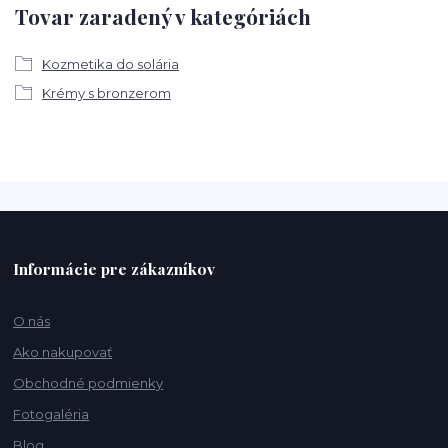
Tovar zaradený v kategóriách
Kozmetika do solária
Krémy s bronzerom
Informácie pre zákazníkov
O nás
Ako nakupovať
Obchodné podmienky
Fotogaléria
Blog