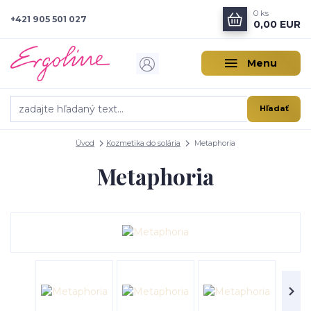
0
ks
+421 905 501 027
0,00 EUR
Menu
Hľadať
Úvod
Kozmetika do solária
Metaphoria
Metaphoria