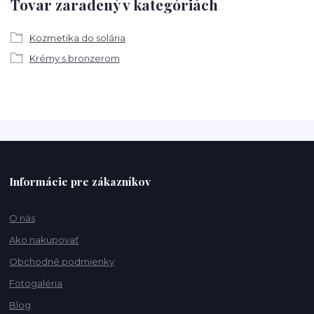
Tovar zaradený v kategóriách
Kozmetika do solária
Krémy s bronzerom
Informácie pre zákazníkov
O nás
Ako nakupovať
Obchodné podmienky
Fotogaléria
Blog