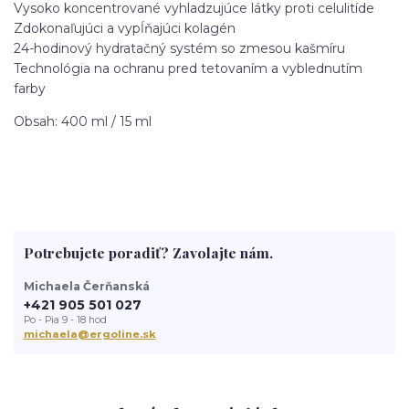
Vysoko koncentrované vyhladzujúce látky proti celulitíde
Zdokonaľujúci a vypĺňajúci kolagén
24-hodinový hydratačný systém so zmesou kašmíru
Technológia na ochranu pred tetovaním a vyblednutím
farby
Obsah: 400 ml / 15 ml
Potrebujete poradiť? Zavolajte nám.
Michaela Čerňanská
+421 905 501 027
Po - Pia 9 - 18 hod
michaela@ergoline.sk