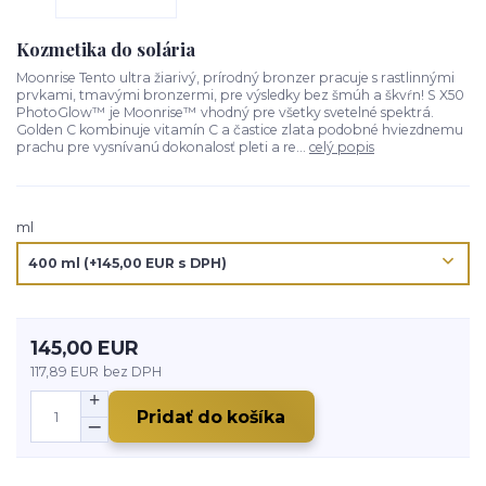
Kozmetika do solária
Moonrise Tento ultra žiarivý, prírodný bronzer pracuje s rastlinnými
prvkami, tmavými bronzermi, pre výsledky bez šmúh a škvŕn! S X50
PhotoGlow™ je Moonrise™ vhodný pre všetky svetelné spektrá.
Golden C kombinuje vitamín C a častice zlata podobné hviezdnemu
prachu pre vysnívanú dokonalosť pleti a re...
celý popis
ml
145,00 EUR
117,89 EUR
bez DPH
Pridať do košíka