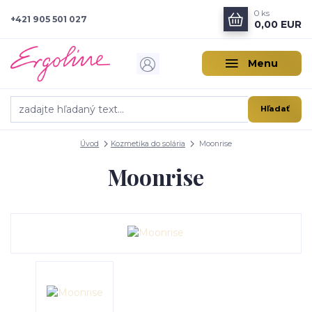
0
ks
+421 905 501 027
0,00 EUR
Menu
Hľadať
Úvod
Kozmetika do solária
Moonrise
Moonrise