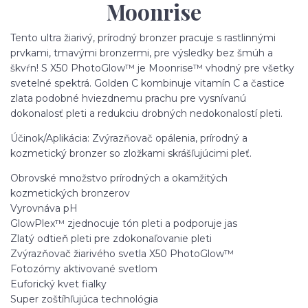
Moonrise
Tento ultra žiarivý, prírodný bronzer pracuje s rastlinnými
prvkami, tmavými bronzermi, pre výsledky bez šmúh a
škvŕn! S X50 PhotoGlow™ je Moonrise™ vhodný pre všetky
svetelné spektrá. Golden C kombinuje vitamín C a častice
zlata podobné hviezdnemu prachu pre vysnívanú
dokonalosť pleti a redukciu drobných nedokonalostí pleti.
Účinok/Aplikácia: Zvýrazňovač opálenia, prírodný a
kozmetický bronzer so zložkami skrášľujúcimi pleť.
Obrovské množstvo prírodných a okamžitých
kozmetických bronzerov
Vyrovnáva pH
GlowPlex™ zjednocuje tón pleti a podporuje jas
Zlatý odtieň pleti pre zdokonaľovanie pleti
Zvýrazňovač žiarivého svetla X50 PhotoGlow™
Fotozómy aktivované svetlom
Euforický kvet fialky
Super zoštíhľujúca technológia