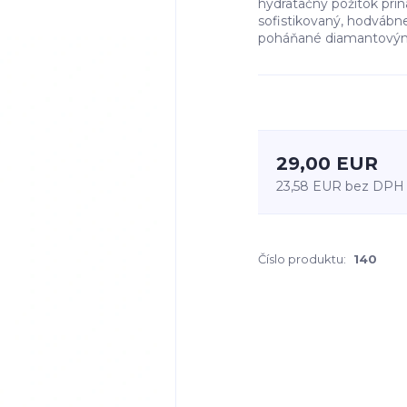
hydratačný pôžitok prin
sofistikovaný, hodvábne
poháňané diamantovými
29,00 EUR
23,58 EUR
bez DPH
Číslo produktu:
140