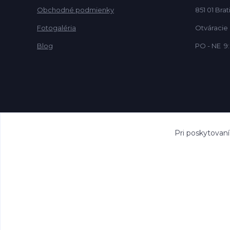
Obchodné podmienky
851 01 Brat
Fotogaléria
Otváracie
Blog
PO - NE 9:
Pri poskytovan