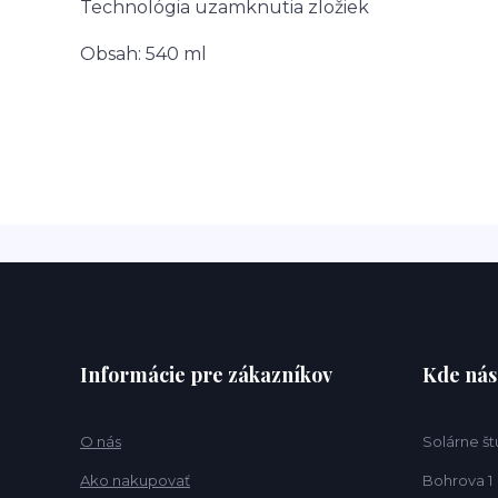
Technológia uzamknutia zložiek
Obsah: 540 ml
Informácie pre zákazníkov
Kde nás
O nás
Solárne št
Ako nakupovať
Bohrova 1