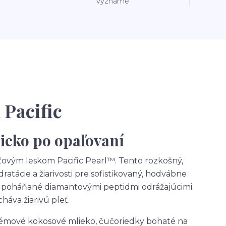
vyznáme
 Pacific
ieko po opaľovaní
ťovým leskom Pacific Pearl™. Tento rozkošný,
tácie a žiarivosti pre sofistikovaný, hodvábne
ti, poháňané diamantovými peptidmi odrážajúcimi
háva žiarivú pleť.
rémové kokosové mlieko, čučoriedky bohaté na