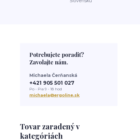
Slovensku
Potrebujete poradiť?
Zavolajte nám.
Michaela Čerňanská
+421 905 501 027
Po - Pia 9 - 18 hod
michaela@ergoline.sk
Tovar zaradený v
kategóriách