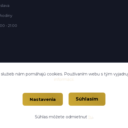
islava
 hodiny
00 - 21:00
í služieb nám pomáhajú cookies. Používaním webu s tým vyjadruj
informácií.
Súhlasím
Nastavenia
Vytvorené na
Eshop-rychlo.sk
Súhlas môžete odmietnuť
tu
.