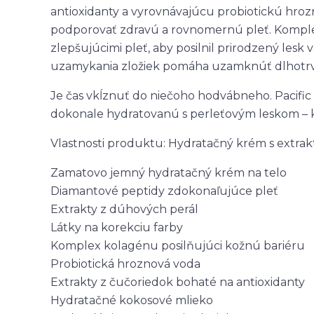
antioxidanty a vyrovnávajúcu probiotickú hro
podporovať zdravú a rovnomernú pleť. Komple
zlepšujúcimi pleť, aby posilnil prirodzený lesk 
uzamykania zložiek pomáha uzamknúť dlhotrv
Je čas vkĺznuť do niečoho hodvábneho. Pacifi
dokonale hydratovanú s perleťovým leskom – 
Vlastnosti produktu: Hydratačný krém s extraktm
Zamatovo jemný hydratačný krém na telo
Diamantové peptidy zdokonaľujúce pleť
Extrakty z dúhových perál
Látky na korekciu farby
Komplex kolagénu posilňujúci kožnú bariéru
Probiotická hroznová voda
Extrakty z čučoriedok bohaté na antioxidanty
Hydratačné kokosové mlieko