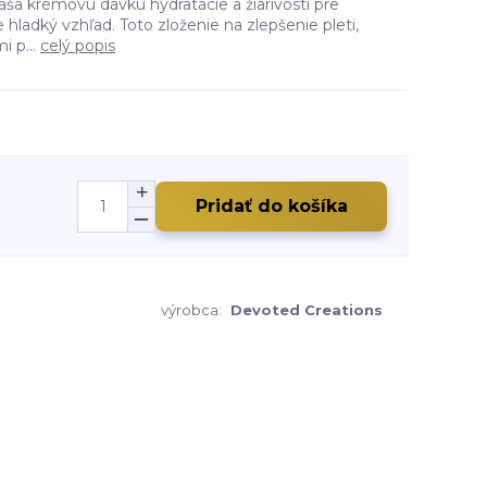
áša krémovú dávku hydratácie a žiarivosti pre
 hladký vzhľad. Toto zloženie na zlepšenie pleti,
 p...
celý popis
Pridať do košíka
výrobca:
Devoted Creations