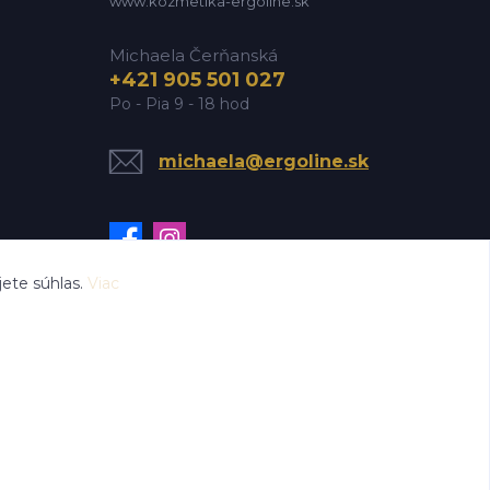
www.kozmetika-ergoline.sk
Michaela Čerňanská
+421 905 501 027
Po - Pia 9 - 18 hod
michaela@ergoline.sk
ete súhlas.
Viac