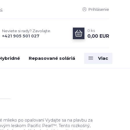
ac
Prihlásenie
0
ks
Neviete si rady? Zavolajte.
0,00 EUR
+421 905 501 027
 Hybridné
Repasované soláriá
Viac
é mlieko po opaľovaní Vydajte sa na plavbu za
ovým leskom Pacific Pearl™. Tento rozkošný,