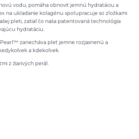
znovú vodu, pomáha obnoviť jemnú hydratáciu a
x na ukladanie kolagénu spolupracuje so zložkami
vašej pleti, zatiaľ čo naša patentovaná technológia
ajúcu hydratáciu.
c Pearl™ zanecháva pleť jemne rozjasnenú a
kedykoľvek a kdekoľvek.
i z žiarivých perál.