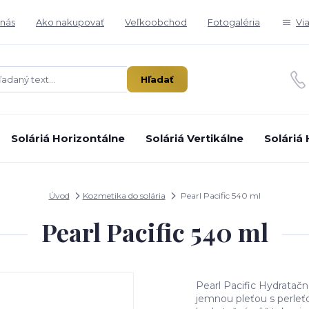
nás
Ako nakupovať
Veľkoobchod
Fotogaléria
Vi
Hľadať
Soláriá Horizontálne
Soláriá Vertikálne
Soláriá
Úvod
Kozmetika do solária
Pearl Pacific 540 ml
Pearl Pacific 540 ml
Pearl Pacific Hydratačn
jemnou pleťou s perleť