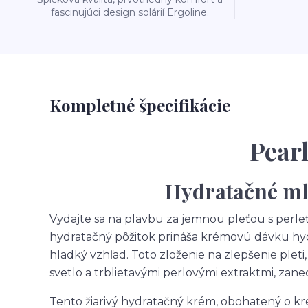
fascinujúci design solárií Ergoline.
Kompletné špecifikácie
Pearl
Hydratačné ml
Vydajte sa na plavbu za jemnou pleťou s perle
hydratačný pôžitok prináša krémovú dávku hydra
hladký vzhľad. Toto zloženie na zlepšenie ple
svetlo a trblietavými perlovými extraktmi, zanec
Tento žiarivý hydratačný krém, obohatený o k