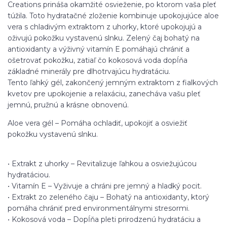
Creations prináša okamžité osvieženie, po ktorom vaša pleť
túžila. Toto hydratačné zloženie kombinuje upokojujúce aloe
vera s chladivým extraktom z uhorky, ktoré upokojujú a
oživujú pokožku vystavenú slnku. Zelený čaj bohatý na
antioxidanty a výživný vitamín E pomáhajú chrániť a
ošetrovať pokožku, zatiaľ čo kokosová voda dopĺňa
základné minerály pre dlhotrvajúcu hydratáciu.
Tento ľahký gél, zakončený jemným extraktom z fialkových
kvetov pre upokojenie a relaxáciu, zanecháva vašu pleť
jemnú, pružnú a krásne obnovenú.
Aloe vera gél – Pomáha ochladiť, upokojiť a osviežiť
pokožku vystavenú slnku.
• Extrakt z uhorky – Revitalizuje ľahkou a osviežujúcou
hydratáciou.
• Vitamín E – Vyživuje a chráni pre jemný a hladký pocit.
• Extrakt zo zeleného čaju – Bohatý na antioxidanty, ktorý
pomáha chrániť pred environmentálnymi stresormi.
• Kokosová voda – Dopĺňa pleti prirodzenú hydratáciu a