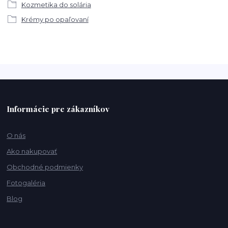
Kozmetika do solária
Krémy po opaľovaní
Informácie pre zákazníkov
O nás
Ako nakupovať
Obchodné podmienky
Fotogaléria
Blog