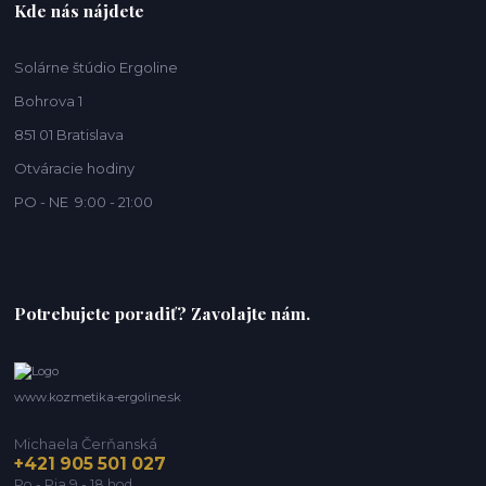
Kde nás nájdete
Solárne štúdio Ergoline
Bohrova 1
851 01 Bratislava
Otváracie hodiny
PO - NE 9:00 - 21:00
Potrebujete poradiť? Zavolajte nám.
www.kozmetika-ergoline.sk
Michaela Čerňanská
+421 905 501 027
Po - Pia 9 - 18 hod