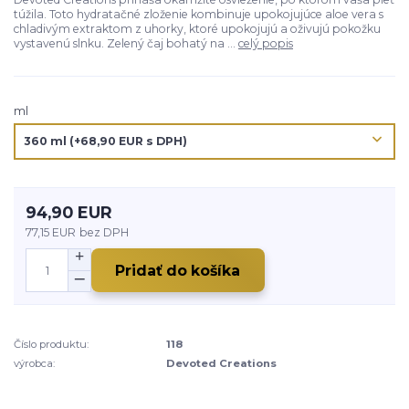
túžila. Toto hydratačné zloženie kombinuje upokojujúce aloe vera s
chladivým extraktom z uhorky, ktoré upokojujú a oživujú pokožku
vystavenú slnku. Zelený čaj bohatý na ...
celý popis
ml
94,90 EUR
77,15 EUR
bez DPH
Pridať do košíka
Číslo produktu:
118
výrobca:
Devoted Creations