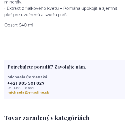
minerály.
• Extrakt z fialkového kvetu – Pomáha upokojiť a zjemniť
pleť pre uvoľnenú a sviežu pleť.
Obsah: 540 ml
Potrebujete poradiť? Zavolajte nám.
Michaela Čerňanská
+421 905 501 027
Po - Pia 9 - 18 hod
michaela@ergoline.sk
Tovar zaradený v kategóriách