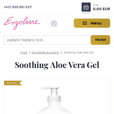
0
ks
+421 905 501 027
0,00 EUR
Menu
Hľadať
Úvod
Kozmetika do solária
Soothing Aloe Vera Gel
Soothing Aloe Vera Gel
Novinka