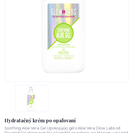
Hydratačný krém po opaľovaní
Soothing Aloe Vera Gel Upokojujúci gél s Aloe Vera Glow Labs od
Devoted Creations prináša okamžité osvieženie, po ktorom vaša pleť