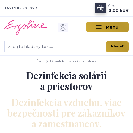
0
ks
+421 905 501 027
0,00 EUR
Menu
Hľadať
Úvod
Dezinfekcia solárií a priestorov
Dezinfekcia solárií
a priestorov
Dezinfekcia vzduchu, viac
bezpečnosti pre zákazníkov
a zamestnancov.