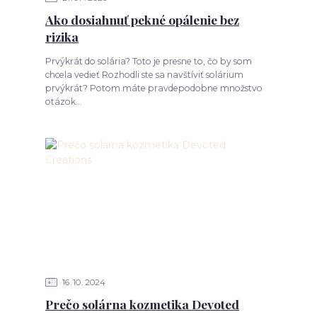
Ako dosiahnuť pekné opálenie bez
rizika
Prvýkrát do solária? Toto je presne to, čo by som
chcela vedieť Rozhodli ste sa navštíviť solárium
prvýkrát? Potom máte pravdepodobne množstvo
otázok...
16
10
2024
Prečo solárna kozmetika Devoted