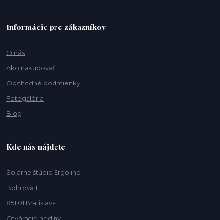
Informácie pre zákazníkov
O nás
Ako nakupovať
Obchodné podmienky
Fotogaléria
Blog
Kde nás nájdete
Solárne štúdio Ergoline
Bohrova 1
851 01 Bratislava
Otváracie hodiny