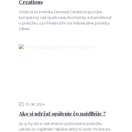
Creations
Solárna kozmetika Devoted Creations ponúka
komplexný rad opaľovacej kozmetiky a starostlivosť
o pokožku, s prihliadnutím na individuálne potreby
zákaz...
01
08
2024
Ako si udržať opálenie čo najdlhšie ?
Aj vy by ste si radi slnkom pobozkanú pokožku
udržali čo najdlhšie? Ideálne keby to bolo možné po