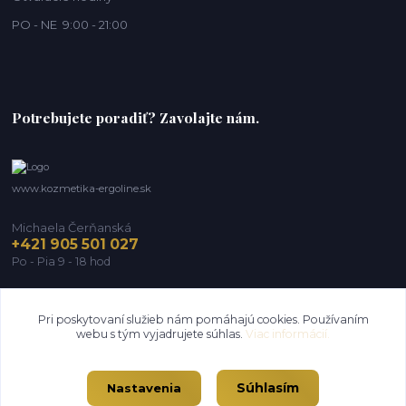
PO - NE 9:00 - 21:00
Potrebujete poradiť? Zavolajte nám.
www.kozmetika-ergoline.sk
Michaela Čerňanská
+421 905 501 027
Po - Pia 9 - 18 hod
michaela@ergoline.sk
Pri poskytovaní služieb nám pomáhajú cookies. Používaním
webu s tým vyjadrujete súhlas.
Viac informácií.
Súhlasím
Nastavenia