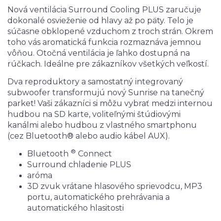
Nová ventilácia Surround Cooling PLUS zaručuje
dokonalé osvieženie od hlavy až po päty. Telo je
súčasne obklopené vzduchom z troch strán. Okrem
toho vás aromatická funkcia rozmaznáva jemnou
vôňou. Otočná ventilácia je ľahko dostupná na
rúčkach. Ideálne pre zákazníkov všetkých veľkostí.
Dva reproduktory a samostatný integrovaný
subwoofer transformujú nový Sunrise na tanečný
parket! Vaši zákazníci si môžu vybrať medzi internou
hudbou na SD karte, voliteľnými štúdiovými
kanálmi alebo hudbou z vlastného smartphonu
(cez Bluetooth® alebo audio kábel AUX).
®
Bluetooth
Connect
Surround chladenie PLUS
aróma
3D zvuk vrátane hlasového sprievodcu, MP3
portu, automatického prehrávania a
automatického hlasitosti