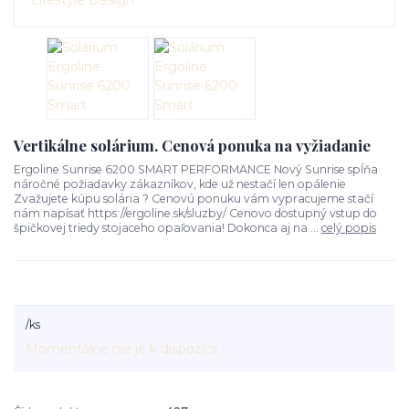
Vertikálne solárium. Cenová ponuka na vyžiadanie
Ergoline Sunrise 6200 SMART PERFORMANCE Nový Sunrise spĺňa
náročné požiadavky zákazníkov, kde už nestačí len opálenie
Zvažujete kúpu solária ? Cenovú ponuku vám vypracujeme stačí
nám napísať https://ergoline.sk/sluzby/ Cenovo dostupný vstup do
špičkovej triedy stojaceho opaľovania! Dokonca aj na ...
celý popis
/
ks
Momentálne nie je k dispozícii