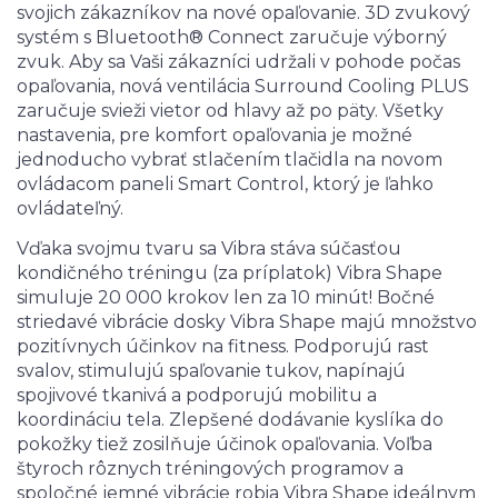
svojich zákazníkov na nové opaľovanie. 3D zvukový
systém s Bluetooth® Connect zaručuje výborný
zvuk. Aby sa Vaši zákazníci udržali v pohode počas
opaľovania, nová ventilácia Surround Cooling PLUS
zaručuje svieži vietor od hlavy až po päty. Všetky
nastavenia, pre komfort opaľovania je možné
jednoducho vybrať stlačením tlačidla na novom
ovládacom paneli Smart Control, ktorý je ľahko
ovládateľný.
Vďaka svojmu tvaru sa Vibra stáva súčasťou
kondičného tréningu (za príplatok) Vibra Shape
simuluje 20 000 krokov len za 10 minút! Bočné
striedavé vibrácie dosky Vibra Shape majú množstvo
pozitívnych účinkov na fitness. Podporujú rast
svalov, stimulujú spaľovanie tukov, napínajú
spojivové tkanivá a podporujú mobilitu a
koordináciu tela. Zlepšené dodávanie kyslíka do
pokožky tiež zosilňuje účinok opaľovania. Voľba
štyroch rôznych tréningových programov a
spoločné jemné vibrácie robia Vibra Shape ideálnym