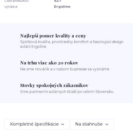
Číslo produktu:
427
výrobca:
Ergoline
Najlepší pomer kvality a ceny
Špičková kvalita, prvotriedny komfort a fascinujúci design
solárií Ergoline.
Na trhu viac ako 20 rokov
Nie sme nováčik a v našom businesse sa vyznáme
Stovky spokojných zákazníkov
Sme partnermi solárnych štúdií po celom Slovensku
Kompletné špecifikácie
Na stiahnutie