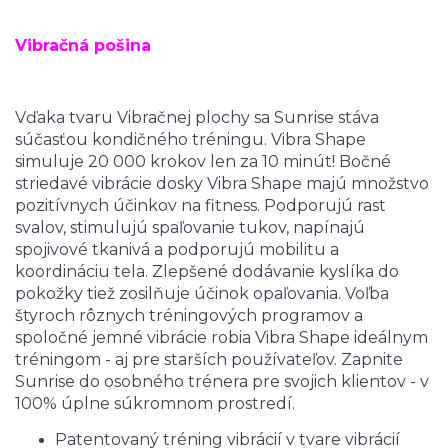
Vibračná pošina
Vďaka tvaru Vibračnej plochy sa Sunrise stáva
súčasťou kondičného tréningu. Vibra Shape
simuluje 20 000 krokov len za 10 minút! Bočné
striedavé vibrácie dosky Vibra Shape majú množstvo
pozitívnych účinkov na fitness. Podporujú rast
svalov, stimulujú spaľovanie tukov, napínajú
spojivové tkanivá a podporujú mobilitu a
koordináciu tela. Zlepšené dodávanie kyslíka do
pokožky tiež zosilňuje účinok opaľovania. Voľba
štyroch rôznych tréningových programov a
spoločné jemné vibrácie robia Vibra Shape ideálnym
tréningom - aj pre starších používateľov. Zapnite
Sunrise do osobného trénera pre svojich klientov - v
100% úplne súkromnom prostredí.
Patentovaný tréning vibrácií v tvare vibrácií