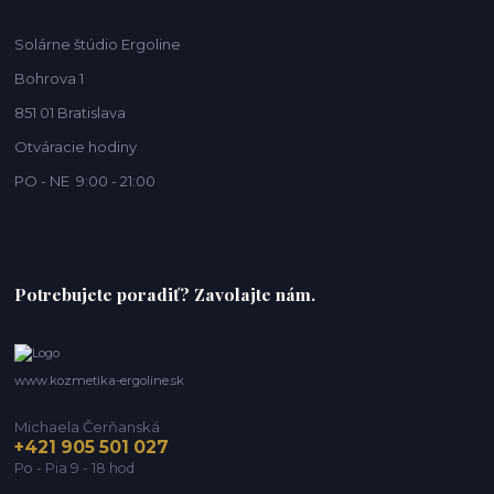
Solárne štúdio Ergoline
Bohrova 1
851 01 Bratislava
Otváracie hodiny
PO - NE 9:00 - 21:00
Potrebujete poradiť? Zavolajte nám.
www.kozmetika-ergoline.sk
Michaela Čerňanská
+421 905 501 027
Po - Pia 9 - 18 hod