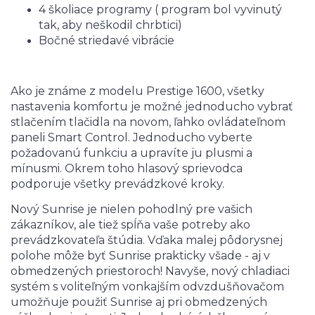
4 školiace programy ( program bol vyvinutý
tak, aby neškodil chrbtici)
Bočné striedavé vibrácie
Ako je známe z modelu Prestige 1600, všetky
nastavenia komfortu je možné jednoducho vybrať
stlačením tlačidla na novom, ľahko ovládateľnom
paneli Smart Control. Jednoducho vyberte
požadovanú funkciu a upravíte ju plusmi a
mínusmi. Okrem toho hlasový sprievodca
podporuje všetky prevádzkové kroky.
Nový Sunrise je nielen pohodlný pre vašich
zákazníkov, ale tiež spĺňa vaše potreby ako
prevádzkovateľa štúdia. Vďaka malej pôdorysnej
polohe môže byť Sunrise prakticky všade - aj v
obmedzených priestoroch! Navyše, nový chladiaci
systém s voliteľným vonkajším odvzdušňovačom
umožňuje použiť Sunrise aj pri obmedzených