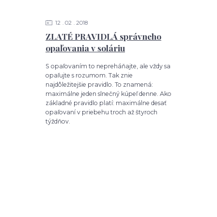
12
02
2018
ZLATÉ PRAVIDLÁ správneho
opaľovania v soláriu
S opaľovaním to nepreháňajte, ale vždy sa
opaľujte s rozumom. Tak znie
najdôležitejšie pravidlo. To znamená:
maximálne jeden slnečný kúpeľ denne. Ako
základné pravidlo platí: maximálne desať
opaľovaní v priebehu troch až štyroch
týždňov.