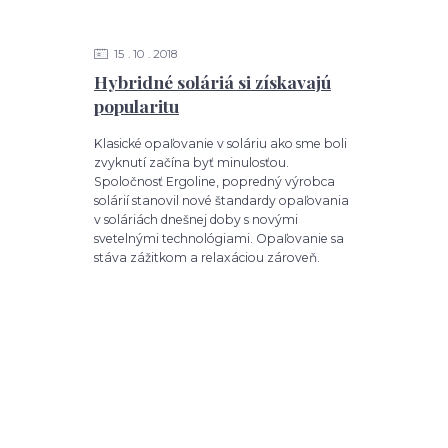
15
10
2018
Hybridné soláriá si získavajú
popularitu
Klasické opaľovanie v soláriu ako sme boli
zvyknutí začína byť minulosťou.
Spoločnosť Ergoline, popredný výrobca
solárií stanovil nové štandardy opaľovania
v soláriách dnešnej doby s novými
svetelnými technológiami. Opaľovanie sa
stáva zážitkom a relaxáciou zároveň.