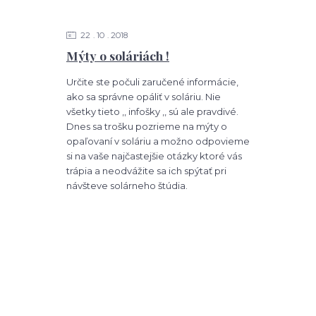
22
10
2018
Mýty o soláriách !
Určite ste počuli zaručené informácie,
ako sa správne opáliť v soláriu. Nie
všetky tieto ,, infošky ,, sú ale pravdivé.
Dnes sa trošku pozrieme na mýty o
opaľovaní v soláriu a možno odpovieme
si na vaše najčastejšie otázky ktoré vás
trápia a neodvážite sa ich spýtať pri
návšteve solárneho štúdia.