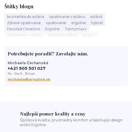
Štítky blogu
kozmetika do solária
opaľovanie v soláriu
soláriá
Zdravé opaľovanie
opaľovanie
ergoline
hybrid
Devoted Creations
Ergoline
Tannymaxx
opalovanie v solariu
Hybridné soláriá
beauty
slnečné žiarenie
Soláriá
Kozmetika do solária
správne opalovanie
anti aging
sun
tanning
UV trubice
Potrebujete poradiť? Zavolajte nám.
novinky
devoted creations
servis solaria
rýchle opálenie
Michaela Čerňanská
+421 905 501 027
Po - Pia 9 - 18 hod
michaela@ergoline.sk
Najlepší pomer kvality a ceny
Špičková kvalita, prvotriedny komfort a fascinujúci design
solárií Ergoline.