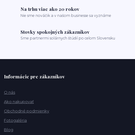
Na trhu viac ako 20 rokov
Nie sme nováčik a v našom businesse sa vyznáme
Stovky spokojných zákazníkov
Sme partnermi solárnych štúdií po celom Slovensku
Informácie pre zákazníkov
O nás
Ako nakupovať
Obchodné podmienky
Fotogaléria
Blog