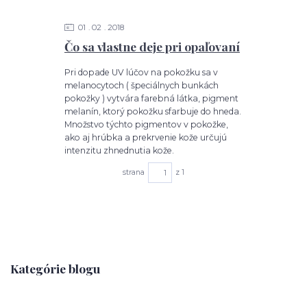
01
02
2018
Čo sa vlastne deje pri opaľovaní
Pri dopade UV lúčov na pokožku sa v
melanocytoch ( špeciálnych bunkách
pokožky ) vytvára farebná látka, pigment
melanín, ktorý pokožku sfarbuje do hneda.
Množstvo týchto pigmentov v pokožke,
ako aj hrúbka a prekrvenie kože určujú
intenzitu zhnednutia kože.
strana
z 1
Kategórie blogu