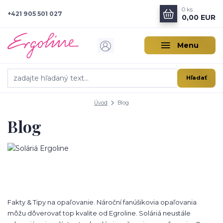
0
ks
+421 905 501 027
0,00 EUR
Menu
Hľadať
Úvod
Blog
Blog
Fakty & Tipy na opaľovanie. Nároční fanúšikovia opaľovania
môžu dôverovať top kvalite od Egroline. Soláriá neustále