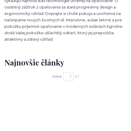
vykazujú najnovší stav technológie určenej na opaľovanie. O
osobitný zážitok z opaľovania sa stará progresívny design a
ergonomický vzhľad. Doprajte si chvíľe pokoja a uvoľnenia na
načerpanie nových životných síl. Intenzívne, avšak šetrné a pre
pokožku príjemné opaľovanie v moderných soláriách Egroline
dodá Vašej pokožke ušľachtilý odtieň, ktorý jej prepožičia
atraktívny a zdravý vzhľad.
Najnovšie články
strana
z 1