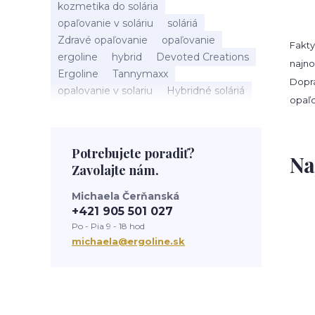
kozmetika do solária
opaľovanie v soláriu
soláriá
Zdravé opaľovanie
opaľovanie
Fakty
ergoline
hybrid
Devoted Creations
najno
Ergoline
Tannymaxx
Dopra
opalovanie v solariu
Hybridné soláriá
opaľo
beauty
slnečné žiarenie
Soláriá
Kozmetika do solária
správne opalovanie
anti aging
sun
Potrebujete poradiť?
Na
tanning
UV trubice
novinky
Zavolajte nám.
devoted creations
servis solaria
rýchle opálenie
Michaela Čerňanská
+421 905 501 027
Po - Pia 9 - 18 hod
michaela@ergoline.sk