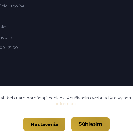
údio Ergoline
islava
 hodiny
00 - 21:00
í služieb nám pomáhajú cookies. Používaním webu s tým vyjadruj
informácií.
Súhlasím
Nastavenia