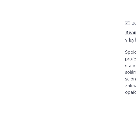
2
Beau
v hy
Spol
profe
stano
solár
saló
záka
opaľo