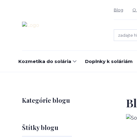
Blog
O 
Kozmetika do solária
Doplnky k soláriám
B
Kategórie blogu
Štítky blogu