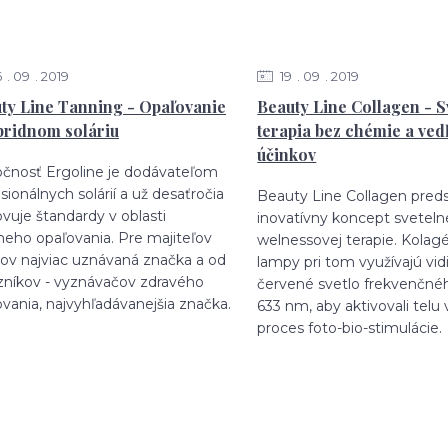
6
09
2019
19
09
2019
ty Line Tanning - Opaľovanie
Beauty Line Collagen - S
bridnom soláriu
terapia bez chémie a ved
účinkov
očnosť Ergoline je dodávateľom
sionálnych solárií a už desaťročia
Beauty Line Collagen pred
vuje štandardy v oblasti
inovatívny koncept sveteln
neho opaľovania. Pre majiteľov
welnessovej terapie. Kola
nov najviac uznávaná značka a od
lampy pri tom využívajú vid
zníkov - vyznávačov zdravého
červené svetlo frekvenčné
vania, najvyhľadávanejšia značka.
633 nm, aby aktivovali telu 
proces foto-bio-stimulácie.