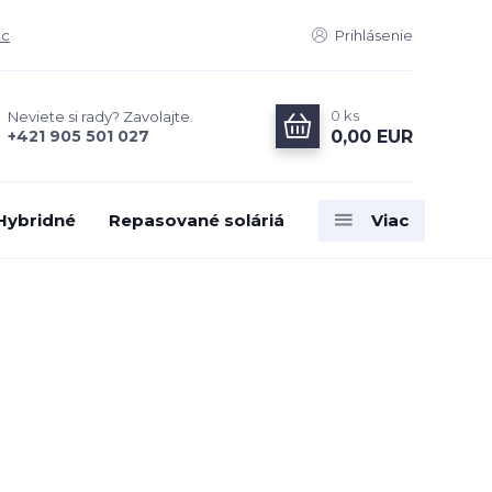
ac
Prihlásenie
0
ks
Neviete si rady? Zavolajte.
0,00 EUR
+421 905 501 027
 Hybridné
Repasované soláriá
Viac