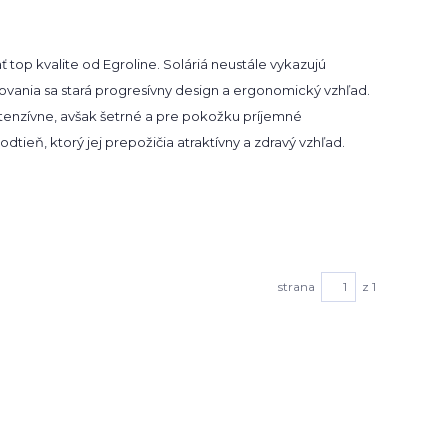
top kvalite od Egroline. Soláriá neustále vykazujú
ľovania sa stará progresívny design a ergonomický vzhľad.
Intenzívne, avšak šetrné a pre pokožku príjemné
tieň, ktorý jej prepožičia atraktívny a zdravý vzhľad.
strana
z 1