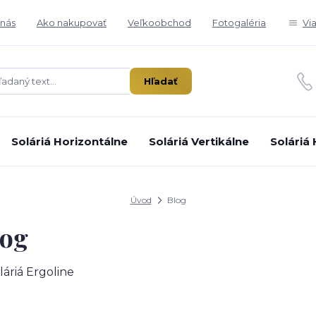
nás
Ako nakupovať
Veľkoobchod
Fotogaléria
Vi
Hľadať
Soláriá Horizontálne
Soláriá Vertikálne
Soláriá
Úvod
Blog
log