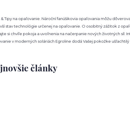
 & Tipy na opaľovanie. Nároční fanúšikovia opaľovania môžu dôverovať 
vší stav technológie určenej na opaľovanie. O osobitný zážitok z opa
jte si chvíľe pokoja a uvoľnenia na načerpanie nových životných síl. 
vanie v moderných soláriách Egroline dodá Vašej pokožke ušľachtilý od
jnovšie články