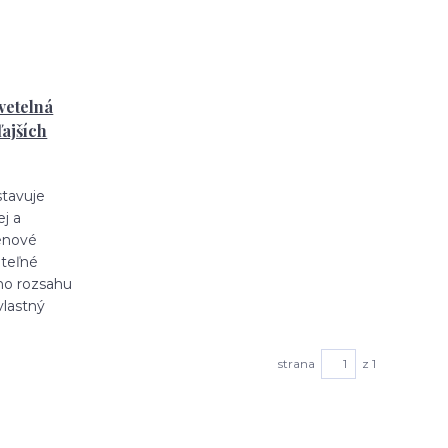
vetelná
ľajších
stavuje
ej a
génové
iteľné
ho rozsahu
vlastný
strana
z 1