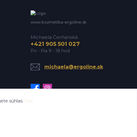
www.kozmetika-ergoline.sk
Michaela Čerňanská
+421 905 501 027
Po - Pia 9 - 18 hod
michaela@ergoline.sk
ete súhlas.
Viac