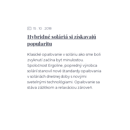
15
10
2018
Hybridné soláriá si získavajú
popularitu
Klasické opaľovanie v soláriu ako sme boli
zvyknutí začína byť minulosťou.
Spoločnosť Ergoline, popredný výrobca
solárií stanovil nové štandardy opaľovania
v soláriách dnešnej doby s novými
svetelnými technológiami. Opaľovanie sa
stáva zážitkom a relaxáciou zároveň.