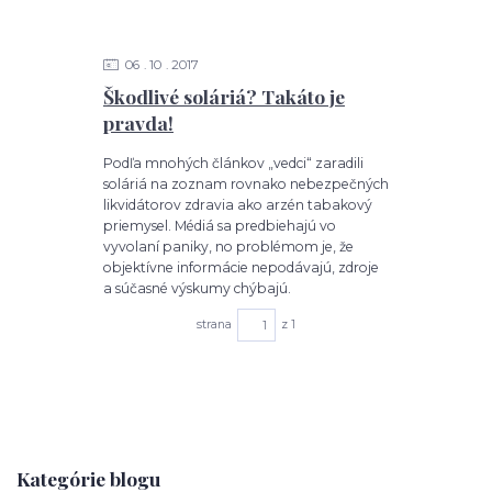
06
10
2017
Škodlivé soláriá? Takáto je
pravda!
Podľa mnohých článkov „vedci“ zaradili
soláriá na zoznam rovnako nebezpečných
likvidátorov zdravia ako arzén tabakový
priemysel. Médiá sa predbiehajú vo
vyvolaní paniky, no problémom je, že
objektívne informácie nepodávajú, zdroje
a súčasné výskumy chýbajú.
strana
z 1
Kategórie blogu