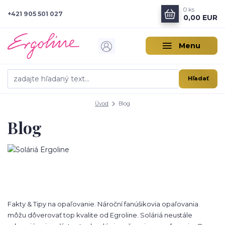
0
ks
+421 905 501 027
0,00 EUR
Menu
Hľadať
Úvod
Blog
Blog
Fakty & Tipy na opaľovanie. Nároční fanúšikovia opaľovania
môžu dôverovať top kvalite od Egroline. Soláriá neustále