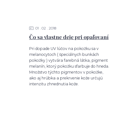
01
02
2018
Čo sa vlastne deje pri opaľovaní
Pri dopade UV lúčov na pokožku sa v
melanocytoch ( špeciálnych bunkách
pokožky ) vytvára farebná látka, pigment
melanín, ktorý pokožku sfarbuje do hneda.
Množstvo týchto pigmentov v pokožke,
ako aj hrúbka a prekrvenie kože určujú
intenzitu zhnednutia kože.