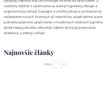
vykazujú najnovší stav technológie určenej na opaľovanie. O
osobitný zážitok z opaľovania sa stará progresívny design a
ergonomický vzhľad. Doprajte si chvíľe pokoja a uvoľnenia na
načerpanie nových životných síl. Intenzívne, avšak šetrné a pre
pokožku príjemné opaľovanie v moderných soláriách Egroline
dodá Vašej pokožke ušľachtilý odtieň, ktorý jej prepožičia
atraktívny a zdravý vzhľad.
Najnovšie články
strana
z 1