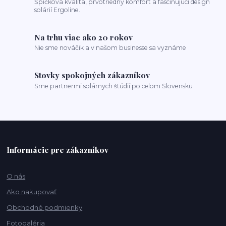
Špičková kvalita, prvotriedny komfort a fascinujúci design
solárií Ergoline.
Na trhu viac ako 20 rokov
Nie sme nováčik a v našom businesse sa vyznáme
Stovky spokojných zákazníkov
Sme partnermi solárnych štúdií po celom Slovensku
Informácie pre zákazníkov
O nás
Ako nakupovať
Obchodné podmienky
Fotogaléria