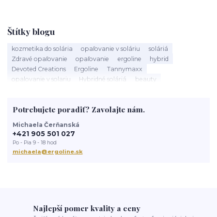
Štítky blogu
kozmetika do solária
opaľovanie v soláriu
soláriá
Zdravé opaľovanie
opaľovanie
ergoline
hybrid
Devoted Creations
Ergoline
Tannymaxx
opalovanie v solariu
Hybridné soláriá
beauty
slnečné žiarenie
Soláriá
Kozmetika do solária
správne opalovanie
anti aging
sun
tanning
UV trubice
Potrebujete poradiť? Zavolajte nám.
novinky
devoted creations
servis solaria
rýchle opálenie
Michaela Čerňanská
+421 905 501 027
Po - Pia 9 - 18 hod
michaela@ergoline.sk
Najlepší pomer kvality a ceny