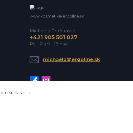
www.kozmetika-ergoline.sk
Michaela Čerňanská
+421 905 501 027
Po - Pia 9 - 18 hod
michaela@ergoline.sk
ete súhlas.
Viac