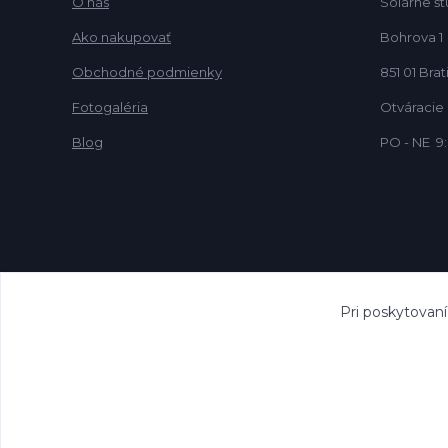
O nás
Solárne št
Ako nakupovať
Bohrova 1
Obchodné podmienky
851 01 Brat
Fotogaléria
Otváracie
Blog
PO - NE 9:
Pri poskytovan