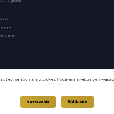
údio Ergoline
islava
 hodiny
00 - 21:00
í služieb nám pomáhajú cookies. Používaním webu s tým vyjadruj
informácií.
Súhlasím
Nastavenia
Vytvorené na
Eshop-rychlo.sk