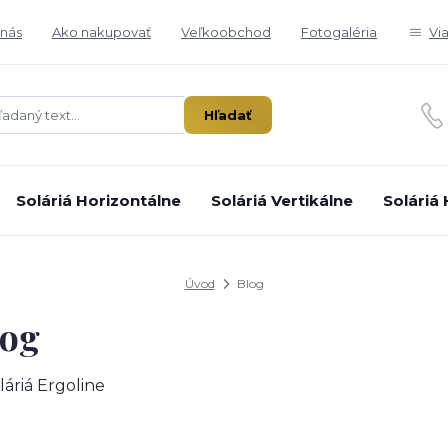
nás
Ako nakupovať
Veľkoobchod
Fotogaléria
Vi
Hľadať
Soláriá Horizontálne
Soláriá Vertikálne
Soláriá
Úvod
Blog
log