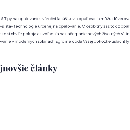
 & Tipy na opaľovanie. Nároční fanúšikovia opaľovania môžu dôverovať 
vší stav technológie určenej na opaľovanie. O osobitný zážitok z opa
jte si chvíľe pokoja a uvoľnenia na načerpanie nových životných síl. 
vanie v moderných soláriách Egroline dodá Vašej pokožke ušľachtilý od
jnovšie články