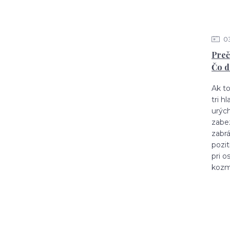
0
Preč
Čo d
Ak t
tri h
urých
zabe
zabrá
pozit
pri o
kozme