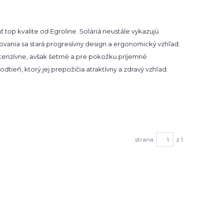
top kvalite od Egroline. Soláriá neustále vykazujú
ľovania sa stará progresívny design a ergonomický vzhľad.
Intenzívne, avšak šetrné a pre pokožku príjemné
tieň, ktorý jej prepožičia atraktívny a zdravý vzhľad.
strana
z 1