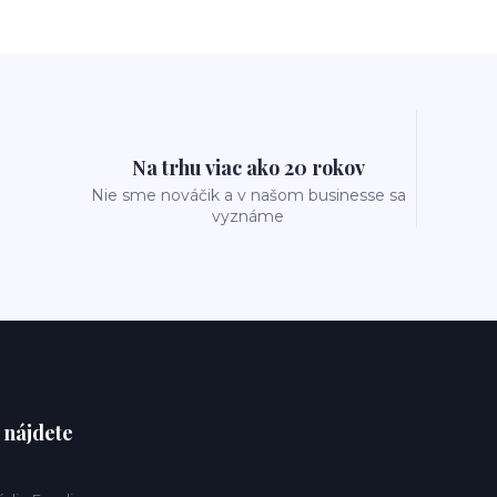
Na trhu viac ako 20 rokov
Nie sme nováčik a v našom businesse sa
vyznáme
 nájdete