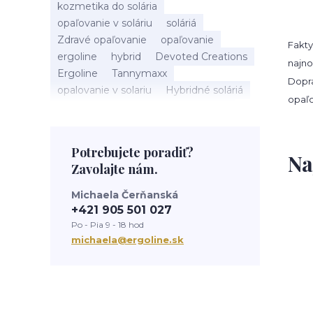
kozmetika do solária
opaľovanie v soláriu
soláriá
Zdravé opaľovanie
opaľovanie
Fakty
ergoline
hybrid
Devoted Creations
najno
Ergoline
Tannymaxx
Dopra
opalovanie v solariu
Hybridné soláriá
opaľo
beauty
slnečné žiarenie
Soláriá
Kozmetika do solária
správne opalovanie
anti aging
sun
Potrebujete poradiť?
Na
tanning
UV trubice
novinky
Zavolajte nám.
devoted creations
servis solaria
rýchle opálenie
Michaela Čerňanská
+421 905 501 027
Po - Pia 9 - 18 hod
michaela@ergoline.sk