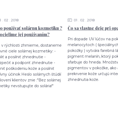
3
02
2018
01
02
2018
o používať solárnu kozmetiku ?
Čo sa vlastne deje pri op
ocielime jej používaním?
Pri dopade UV lúčov na po
melanocytoch ( špeciálnyc
o v rýchlosti zhrnieme, dostaneme
pokožky ) vytvára farebná lá
lavné ciele solárnej kozmetiky: -
pigment melanín, ktorý po
liť a posilniť zhnednutie -
sfarbuje do hneda. Množst
zpečiť a podporiť zhnednutie -
pigmentov v pokožke, ako a
niť poškodeniu kože a posilniť
prekrvenie kože určujú inte
ívny účinok Heslo solárnych štúdií
zhnednutia kože.
slovení klientov znie :"Bez solárnej
tiky nevstupujte do solária!"