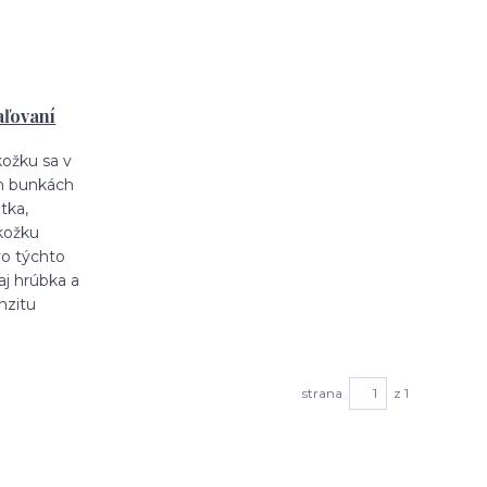
aľovaní
kožku sa v
h bunkách
tka,
kožku
vo týchto
j hrúbka a
nzitu
strana
z 1