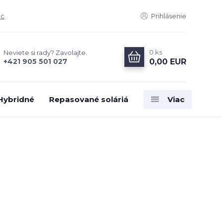
ac
Prihlásenie
0
ks
Neviete si rady? Zavolajte.
0,00 EUR
+421 905 501 027
 Hybridné
Repasované soláriá
Viac