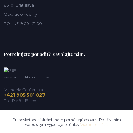
851 01 Bratislava
Otváracie hodiny
PO - NE 9:00 - 21:00
Potrebujete poradiť? Zavolajte nám.
www.kozmetika-ergoline.sk
Michaela Čerňanská
+421 905 501 027
Po - Pia 9 - 18 hod
michaela@ergoline.sk
Pri poskytovaní služieb nám pomáhajú cookies. Používaním
webu s tým vyjadrujete súhlas.
Viac informácií.