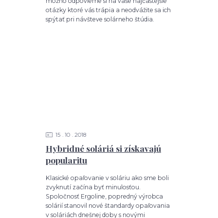
možno odpovieme si na vaše najčastejšie
otázky ktoré vás trápia a neodvážite sa ich
spýtať pri návšteve solárneho štúdia.
15
10
2018
Hybridné soláriá si získavajú
popularitu
Klasické opaľovanie v soláriu ako sme boli
zvyknutí začína byť minulosťou.
Spoločnosť Ergoline, popredný výrobca
solárií stanovil nové štandardy opaľovania
v soláriách dnešnej doby s novými