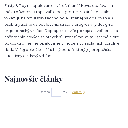
Fakty & Tipy na opaľovanie. Nároční fanúšikovia opaľovania
môžu dôverovať top kvalite od Egroline. Soláriá neustále
vykazujú najnovší stav technológie určenej na opaľovanie. O
osobitný zážitok z opaľovania sa stará progresívny design a
ergonomický vzhľad. Doprajte si chvíľe pokoja a uvoľnenia na
načerpanie nových životných síl. Intenzívne, avšak šetrné a pre
pokožku príjemné opaľovanie v moderných soláriách Egroline
dodá Vašej pokožke ušľachtilý odtieň, ktorý jej prepožičia
atraktívny a zdravý vzhľad.
Najnovšie články
strana
z 2
ďalšie