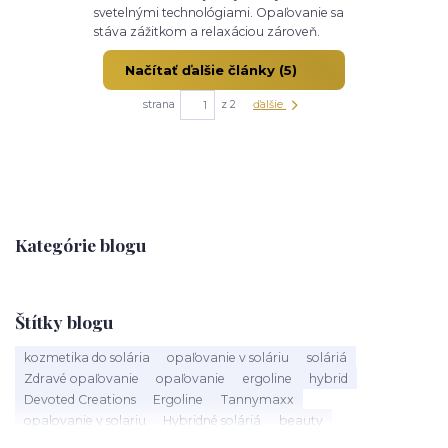
svetelnými technológiami. Opaľovanie sa
stáva zážitkom a relaxáciou zároveň.
Načítať ďalšie články (5)
strana
z 2
ďalšie
Kategórie blogu
Štítky blogu
kozmetika do solária
opaľovanie v soláriu
soláriá
Zdravé opaľovanie
opaľovanie
ergoline
hybrid
Devoted Creations
Ergoline
Tannymaxx
opalovanie v solariu
Hybridné soláriá
beauty
slnečné žiarenie
Soláriá
Kozmetika do solária