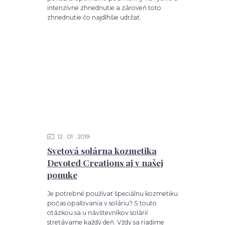
intenzívne zhnednutie a zároveň toto
zhnednutie čo najdlhšie udržať.
12
01
2019
Svetová solárna kozmetika
Devoted Creations aj v našej
ponuke
Je potrebné používať špeciálnu kozmetiku
počas opaľovania v soláriu? S touto
otázkou sa u návštevníkov solárií
stretávame každý deň. Vždy sa riadime