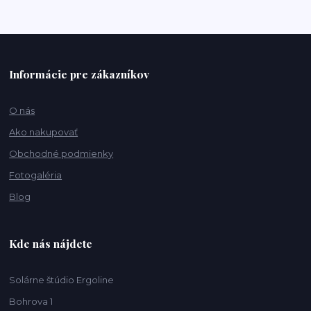
Informácie pre zákazníkov
O nás
Ako nakupovať
Obchodné podmienky
Fotogaléria
Blog
Kde nás nájdete
Solárne štúdio Ergoline
Bohrova 1