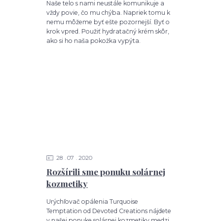
Naše telo s nami neustále komunikuje a
vždy povie, čo mu chýba. Napriek tomu k
nemu môžeme byť ešte pozornejší. Byť o
krok vpred. Použiť hydratačný krém skôr,
ako si ho naša pokožka vypýta.
28
07
2020
Rozšírili sme ponuku solárnej
kozmetiky
Urýchľovač opálenia Turquoise
Temptation od Devoted Creations nájdete
v našej ponuke solárnej kozmetiky medzi