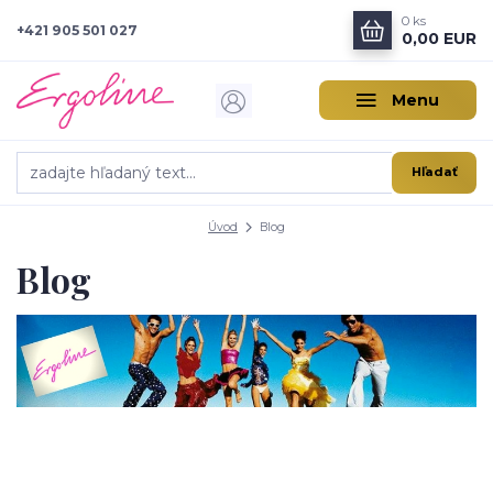
0
ks
+421 905 501 027
0,00 EUR
Menu
Hľadať
Úvod
Blog
Blog