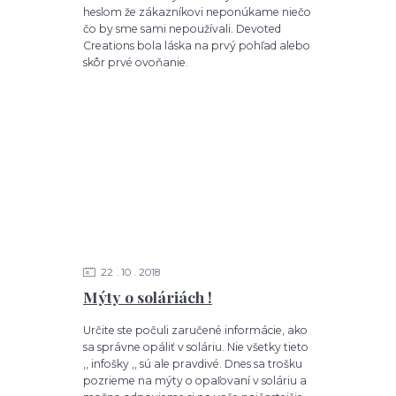
heslom že zákazníkovi neponúkame niečo
čo by sme sami nepoužívali. Devoted
Creations bola láska na prvý pohľad alebo
skôr prvé ovoňanie.
22
10
2018
Mýty o soláriách !
Určite ste počuli zaručené informácie, ako
sa správne opáliť v soláriu. Nie všetky tieto
,, infošky ,, sú ale pravdivé. Dnes sa trošku
pozrieme na mýty o opaľovaní v soláriu a