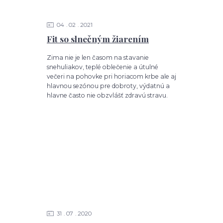
04
02
2021
Fit so slnečným žiarením
Zima nie je len časom na stavanie
snehuliakov, teplé oblečenie a útulné
večeri na pohovke pri horiacom krbe ale aj
hlavnou sezónou pre dobroty, výdatnú a
hlavne často nie obzvlášť zdravú stravu.
31
07
2020