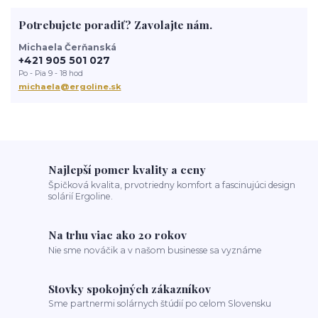
správne opalovanie
anti aging
sun
tanning
UV trubice
Potrebujete poradiť? Zavolajte nám.
novinky
devoted creations
servis solaria
rýchle opálenie
Michaela Čerňanská
+421 905 501 027
Po - Pia 9 - 18 hod
michaela@ergoline.sk
Najlepší pomer kvality a ceny
Špičková kvalita, prvotriedny komfort a fascinujúci design
solárií Ergoline.
Na trhu viac ako 20 rokov
Nie sme nováčik a v našom businesse sa vyznáme
Stovky spokojných zákazníkov
Sme partnermi solárnych štúdií po celom Slovensku