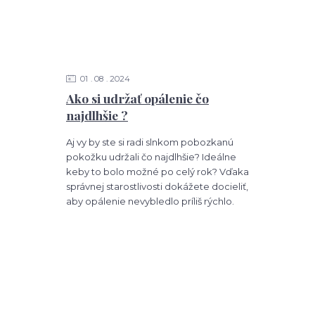
01
08
2024
Ako si udržať opálenie čo
najdlhšie ?
Aj vy by ste si radi slnkom pobozkanú
pokožku udržali čo najdlhšie? Ideálne
keby to bolo možné po celý rok? Vďaka
správnej starostlivosti dokážete docieliť,
aby opálenie nevybledlo príliš rýchlo.