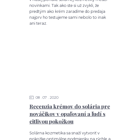
novinkami. Tak ako ste si už zvykli, že
predtým ako krém zaradíme do predaja
najprv ho testujeme sami nebolo to inak
ani teraz.
08
07
2020
Recenzia krémov do solária pre
nováčikov v opaľovaní a ľudí s
citlivou pokožkou
Solárna kozmetika sa snaží vytvoriť v
pokožke optimálne podmienky na rýchle a