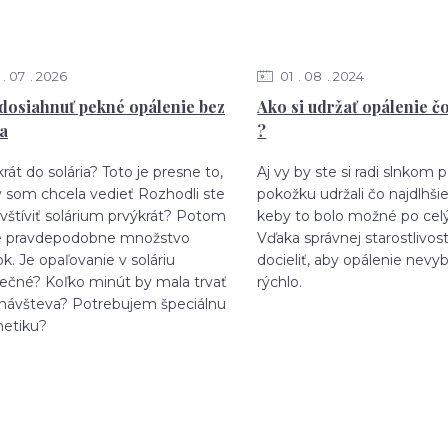
07
2026
01
08
2024
dosiahnuť pekné opálenie bez
Ako si udržať opálenie č
ka
?
rát do solária? Toto je presne to,
Aj vy by ste si radi slnkom
y som chcela vedieť Rozhodli ste
pokožku udržali čo najdlhši
vštíviť solárium prvýkrát? Potom
keby to bolo možné po cel
 pravdepodobne množstvo
Vďaka správnej starostlivos
k. Je opaľovanie v soláriu
docieliť, aby opálenie nevybl
ečné? Koľko minút by mala trvať
rýchlo.
 návšteva? Potrebujem špeciálnu
etiku?