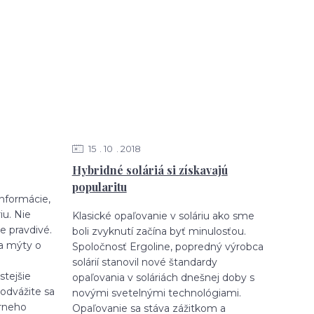
15
10
2018
Hybridné soláriá si získavajú
popularitu
informácie,
iu. Nie
Klasické opaľovanie v soláriu ako sme
ale pravdivé.
boli zvyknutí začína byť minulosťou.
a mýty o
Spoločnosť Ergoline, popredný výrobca
o
solárií stanovil nové štandardy
stejšie
opaľovania v soláriách dnešnej doby s
eodvážite sa
novými svetelnými technológiami.
árneho
Opaľovanie sa stáva zážitkom a