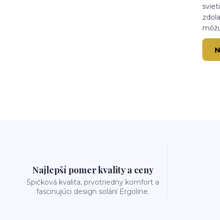
sviet
zdola
môžu
N
Najlepší pomer kvality a ceny
Špičková kvalita, prvotriedny komfort a
fascinujúci design solárií Ergoline.