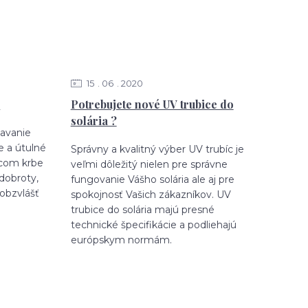
15
06
2020
m
Potrebujete nové UV trubice do
solária ?
tavanie
e a útulné
Správny a kvalitný výber UV trubíc je
acom krbe
veľmi dôležitý nielen pre správne
dobroty,
fungovanie Vášho solária ale aj pre
 obzvlášť
spokojnosť Vašich zákazníkov. UV
trubice do solária majú presné
technické špecifikácie a podliehajú
európskym normám.