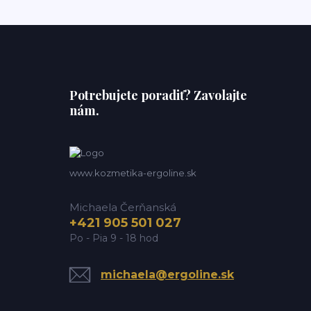
Potrebujete poradiť? Zavolajte
nám.
www.kozmetika-ergoline.sk
Michaela Čerňanská
+421 905 501 027
Po - Pia 9 - 18 hod
michaela@ergoline.sk