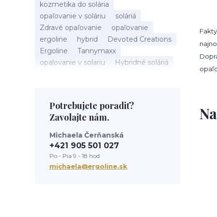
kozmetika do solária
opaľovanie v soláriu
soláriá
Zdravé opaľovanie
opaľovanie
Fakty
ergoline
hybrid
Devoted Creations
najno
Ergoline
Tannymaxx
Dopra
opalovanie v solariu
Hybridné soláriá
opaľo
beauty
slnečné žiarenie
Soláriá
Kozmetika do solária
správne opalovanie
anti aging
sun
Potrebujete poradiť?
Na
tanning
UV trubice
novinky
Zavolajte nám.
devoted creations
servis solaria
rýchle opálenie
Michaela Čerňanská
+421 905 501 027
Po - Pia 9 - 18 hod
michaela@ergoline.sk