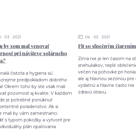
5
03
2021
04
02
2021
 by som mal venovať
Fit so slnečným žiarení
rnosť pri návšteve solárneho
Zima nie je len časom na s
ia?
snehuliakov, teplé oblečeni
večeri na pohovke pri hori
nalá čistota a hygiena sú
ale aj hlavnou sezónou pre 
zrejme predpokladom dobrého
výdatnú a hlavne často nie
ia! Okrem toho by ste však mali
zdravú stravu.
ať pozornosť aj kvalite. V každom
ade je potrebné ponúknuť
etentné poradenstvo: Ak si
te mali by vám zamestnanci
iť s typom pokožky a vytvoriť pre
ndividuálny plán opaľovania