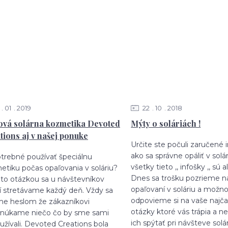
01
2019
22
10
2018
ová solárna kozmetika Devoted
Mýty o soláriách !
tions aj v našej ponuke
Určite ste počuli zaručené 
ako sa správne opáliť v solár
otrebné používať špeciálnu
všetky tieto ,, infošky ,, sú 
etiku počas opaľovania v soláriu?
Dnes sa trošku pozrieme n
uto otázkou sa u návštevníkov
opaľovaní v soláriu a možn
ií stretávame každý deň. Vždy sa
odpovieme si na vaše najča
ime heslom že zákazníkovi
otázky ktoré vás trápia a n
núkame niečo čo by sme sami
ich spýtať pri návšteve sol
žívali. Devoted Creations bola