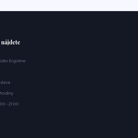
 nájdete
údio Ergoline
islava
 hodiny
00 - 21:00