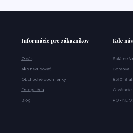
Informácie pre zákazníkov
Kde nás
O nás
Solárne št
Ako nakupovať
Bohrova 1
Obchodné podmienky
851 01 Brat
Fotogaléria
Otváracie
Blog
PO - NE 9: