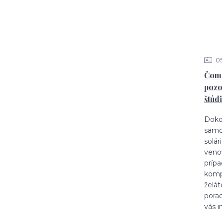
0
Čomu
pozo
štúd
Doko
samo
solár
venov
príp
komp
želá
porad
vás i