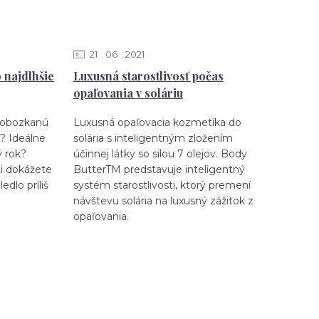
21
06
2021
o najdlhšie
Luxusná starostlivosť počas
opaľovania v soláriu
 pobozkanú
Luxusná opaľovacia kozmetika do
e? Ideálne
solária s inteligentným zložením
ý rok?
účinnej látky so silou 7 olejov. Body
ti dokážete
ButterTM predstavuje inteligentný
edlo príliš
systém starostlivosti, ktorý premení
návštevu solária na luxusný zážitok z
opaľovania.