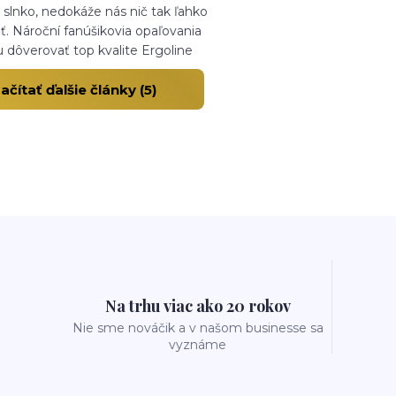
i slnko, nedokáže nás nič tak ľahko
ť. Nároční fanúšikovia opaľovania
 dôverovať top kvalite Ergoline
ačítať ďalšie články (5)
Na trhu viac ako 20 rokov
Nie sme nováčik a v našom businesse sa
vyznáme