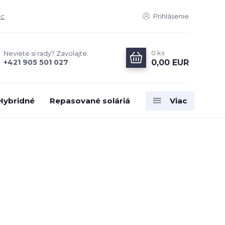
ac
Prihlásenie
0
ks
Neviete si rady? Zavolajte.
0,00 EUR
+421 905 501 027
 Hybridné
Repasované soláriá
Viac