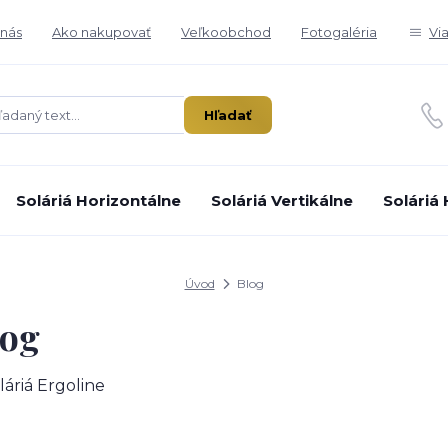
nás
Ako nakupovať
Veľkoobchod
Fotogaléria
Vi
Hľadať
Soláriá Horizontálne
Soláriá Vertikálne
Soláriá
Úvod
Blog
log