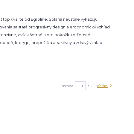
top kvalite od Egroline. Soláriá neustále vykazujú
ľovania sa stará progresívny design a ergonomický vzhľad.
Intenzívne, avšak šetrné a pre pokožku príjemné
tieň, ktorý jej prepožičia atraktívny a zdravý vzhľad.
strana
z 2
ďalšie