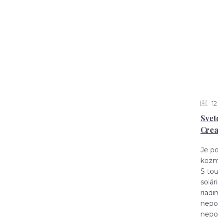
12
Svet
Crea
Je p
kozm
S to
solár
riad
nepo
nepou