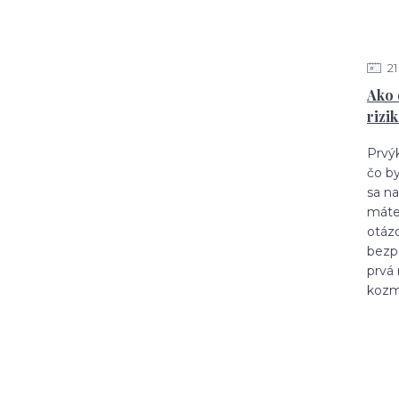
21
Ako 
rizi
Prvýk
čo b
sa na
máte
otázo
bezp
prvá
kozm