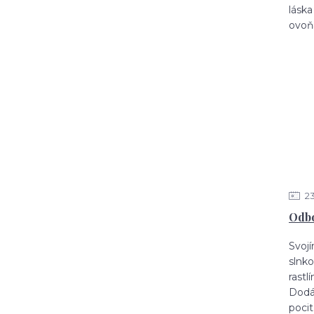
láska
ovoň
2
Odbo
Svoj
slnko
rastl
Dodáv
pocit