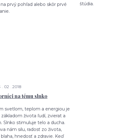
štúdia.
 na prvý pohľad alebo skôr prvé
anie.
3
02
2018
rníci na tému slnko
ím svetlom, teplom a energiou je
 základom života ľudí, zvierat a
ín. Slnko stimuluje telo a ducha.
a nám silu, radosť zo života,
 blaha, hnedosť a zdravie. Keď