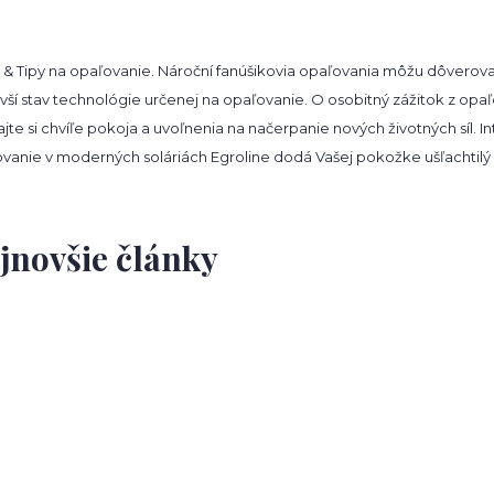
 & Tipy na opaľovanie. Nároční fanúšikovia opaľovania môžu dôverovať 
vší stav technológie určenej na opaľovanie. O osobitný zážitok z opa
jte si chvíľe pokoja a uvoľnenia na načerpanie nových životných síl. 
vanie v moderných soláriách Egroline dodá Vašej pokožke ušľachtilý od
jnovšie články