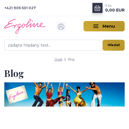
0
ks
+421 905 501 027
0,00 EUR
Menu
Hľadať
Úvod
Blog
Blog