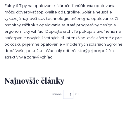
Fakty & Tipy na opaľovanie. Nároční fanúšikovia opaľovania
môžu dôverovať top kvalite od Egroline. Soláriá neustále
vykazujú najnovší stav technológie určenej na opaľovanie. O
osobitný zážitok z opaľovania sa stará progresívny design a
ergonomický vzhľad. Doprajte si chvíľe pokoja a uvoľnenia na
načerpanie nových životných síl. Intenzívne, avšak šetrné a pre
pokožku príjemné opaľovanie v moderných soláriách Egroline
dodá Vašej pokožke ušľachtilý odtieň, ktorý jej prepožičia
atraktívny a zdravý vzhľad.
Najnovšie články
strana
z 1