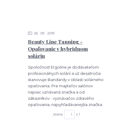
26
09
2019
Beauty Line Tanning -
Opaľovanie v hybridnom
soláriu
Spoločnosť Ergoline je dodávateľom
profesionálnych solárií a už desaťročia
stanovuje štandardy v oblasti solárneho
opaľovania. Pre majiteľov salónov
najviac uznávaná značka a od
zákazníkov - vyznávačov zdravého
opaľovania, najvyhľadávanejšia značka.
strana
z 1