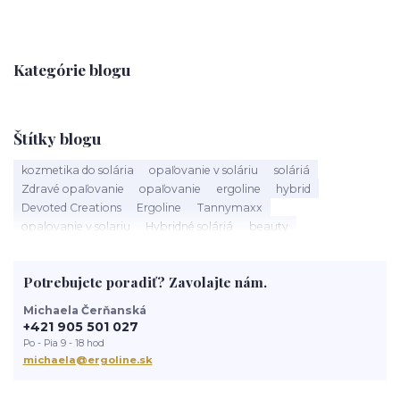
Kategórie blogu
Štítky blogu
kozmetika do solária
opaľovanie v soláriu
soláriá
Zdravé opaľovanie
opaľovanie
ergoline
hybrid
Devoted Creations
Ergoline
Tannymaxx
opalovanie v solariu
Hybridné soláriá
beauty
slnečné žiarenie
Soláriá
Kozmetika do solária
správne opalovanie
anti aging
sun
tanning
UV trubice
Potrebujete poradiť? Zavolajte nám.
novinky
devoted creations
servis solaria
rýchle opálenie
Michaela Čerňanská
+421 905 501 027
Po - Pia 9 - 18 hod
michaela@ergoline.sk