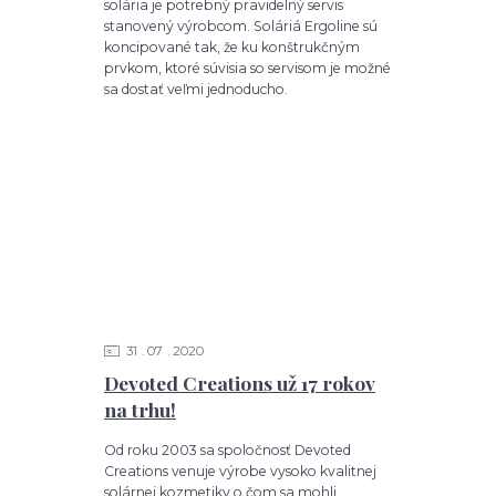
solária je potrebný pravidelný servis
stanovený výrobcom. Soláriá Ergoline sú
koncipované tak, že ku konštrukčným
prvkom, ktoré súvisia so servisom je možné
sa dostať veľmi jednoducho.
31
07
2020
Devoted Creations už 17 rokov
na trhu!
Od roku 2003 sa spoločnosť Devoted
Creations venuje výrobe vysoko kvalitnej
solárnej kozmetiky o čom sa mohli