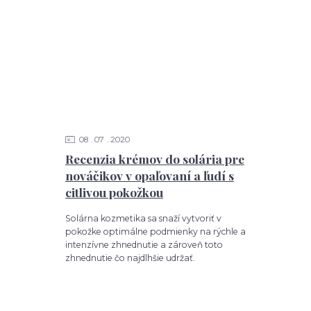
08
07
2020
Recenzia krémov do solária pre
nováčikov v opaľovaní a ľudí s
citlivou pokožkou
Solárna kozmetika sa snaží vytvoriť v
pokožke optimálne podmienky na rýchle a
intenzívne zhnednutie a zároveň toto
zhnednutie čo najdlhšie udržať.