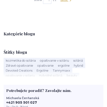
strana
z 2
ďalšie
Kategórie blogu
Štítky blogu
kozmetika do solária
opaľovanie v soláriu
soláriá
Zdravé opaľovanie
opaľovanie
ergoline
hybrid
Devoted Creations
Ergoline
Tannymaxx
opalovanie v solariu
Hybridné soláriá
beauty
slnečné žiarenie
Soláriá
Kozmetika do solária
správne opalovanie
anti aging
sun
tanning
UV trubice
Potrebujete poradiť? Zavolajte nám.
novinky
devoted creations
servis solaria
rýchle opálenie
Michaela Čerňanská
+421 905 501 027
Po - Pia 9 - 18 hod