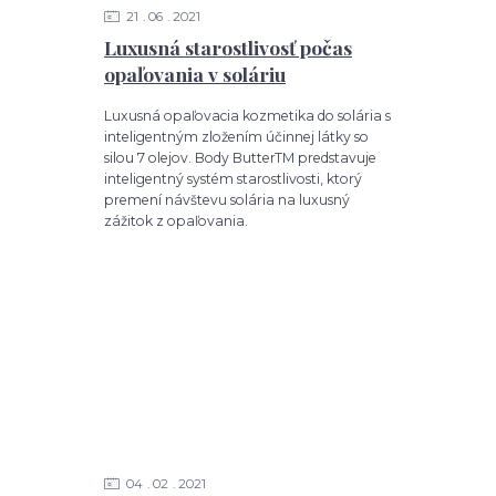
21
06
2021
Luxusná starostlivosť počas
opaľovania v soláriu
Luxusná opaľovacia kozmetika do solária s
inteligentným zložením účinnej látky so
silou 7 olejov. Body ButterTM predstavuje
inteligentný systém starostlivosti, ktorý
premení návštevu solária na luxusný
zážitok z opaľovania.
04
02
2021