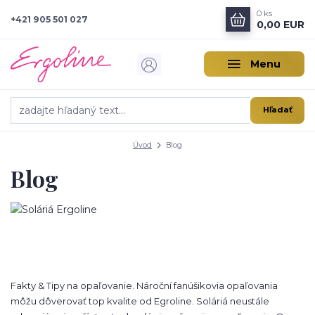
0
ks
+421 905 501 027
0,00 EUR
Menu
Hľadať
Úvod
Blog
Blog
Fakty & Tipy na opaľovanie. Nároční fanúšikovia opaľovania
môžu dôverovať top kvalite od Egroline. Soláriá neustále