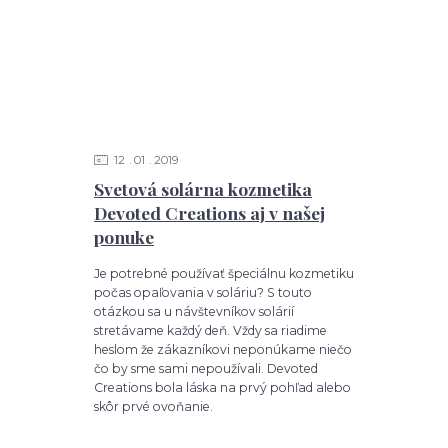
12
01
2019
Svetová solárna kozmetika
Devoted Creations aj v našej
ponuke
Je potrebné používať špeciálnu kozmetiku
počas opaľovania v soláriu? S touto
otázkou sa u návštevníkov solárií
stretávame každý deň. Vždy sa riadime
heslom že zákazníkovi neponúkame niečo
čo by sme sami nepoužívali. Devoted
Creations bola láska na prvý pohľad alebo
skôr prvé ovoňanie.