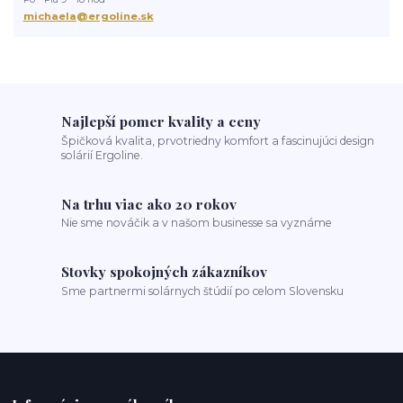
michaela@ergoline.sk
Najlepší pomer kvality a ceny
Špičková kvalita, prvotriedny komfort a fascinujúci design
solárií Ergoline.
Na trhu viac ako 20 rokov
Nie sme nováčik a v našom businesse sa vyznáme
Stovky spokojných zákazníkov
Sme partnermi solárnych štúdií po celom Slovensku