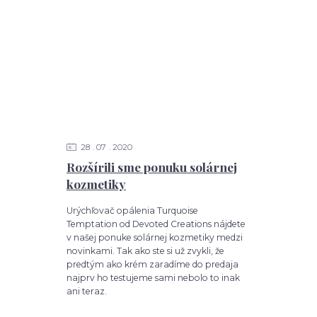
28
07
2020
Rozšírili sme ponuku solárnej
kozmetiky
Urýchľovač opálenia Turquoise
Temptation od Devoted Creations nájdete
v našej ponuke solárnej kozmetiky medzi
novinkami. Tak ako ste si už zvykli, že
predtým ako krém zaradíme do predaja
najprv ho testujeme sami nebolo to inak
ani teraz.