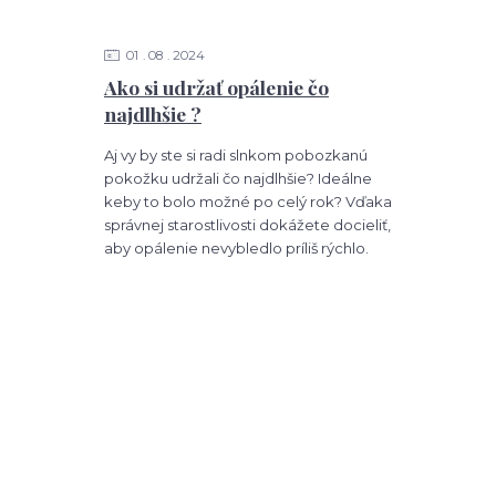
01
08
2024
Ako si udržať opálenie čo
najdlhšie ?
Aj vy by ste si radi slnkom pobozkanú
pokožku udržali čo najdlhšie? Ideálne
keby to bolo možné po celý rok? Vďaka
správnej starostlivosti dokážete docieliť,
aby opálenie nevybledlo príliš rýchlo.