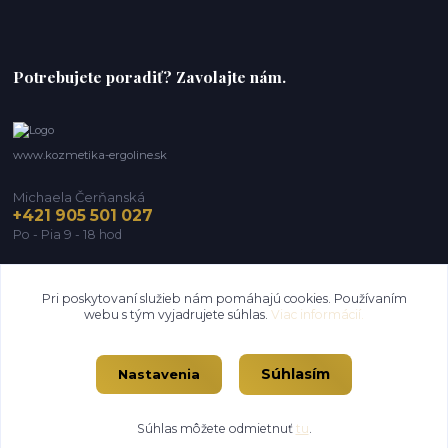
Potrebujete poradiť? Zavolajte nám.
www.kozmetika-ergoline.sk
Michaela Čerňanská
+421 905 501 027
Po - Pia 9 - 18 hod
michaela@ergoline.sk
Pri poskytovaní služieb nám pomáhajú cookies. Používaním
webu s tým vyjadrujete súhlas.
Viac informácií.
Súhlasím
Nastavenia
Súhlas môžete odmietnuť
tu
.
Vytvorené na
Eshop-rychlo.sk