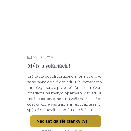
22
10
2018
Mýty o soláriách !
Určite ste počuli zaručené informácie, ako
sa správne opáliť v soláriu. Nie všetky tieto
,, infošky ,, sú ale pravdivé. Dnes sa trošku
pozrieme na mýty o opaľovaní v soláriu a
možno odpovieme si na vaše najčastejšie
otázky ktoré vás trápia a neodvážite sa ich
spýtať pri návšteve solárneho štúdia.
Načítať ďalšie články (7)