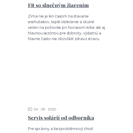
Fit so slnečným žiarením
Zima nie je len časom na stavanie
snehuliakov, teplé oblečenie a útulné
večeri na pohovke pri horiacom krbe ale aj
hlavnou sezónou pre dobroty, výdatnú a
hlavne často nie obzvlášť zdravú stravu.
04
09
2020
Servis solárií od odborníka
Pre správny a bezproblémový chod