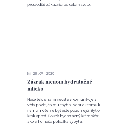
presvedčiť zákazníci po celom svete.
28
07
2020
Zázrak menom hydratačné
mlieko
Naše telo s nami neustále komunikuje a
vždy povie, čo mu chýba. Napriek tomu k
nemu môžeme byť ešte pozornejší. Byť o
krok vpred. Použiť hydratačný krém skôr,
ako si ho naša pokožka vypýta.