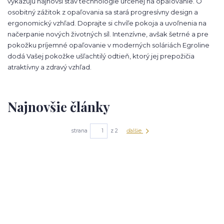
vykazujú najnovší stav technológie určenej na opaľovanie. O
osobitný zážitok z opaľovania sa stará progresívny design a
ergonomický vzhľad. Doprajte si chvíľe pokoja a uvoľnenia na
načerpanie nových životných síl. Intenzívne, avšak šetrné a pre
pokožku príjemné opaľovanie v moderných soláriách Egroline
dodá Vašej pokožke ušľachtilý odtieň, ktorý jej prepožičia
atraktívny a zdravý vzhľad.
Najnovšie články
strana
z 2
ďalšie